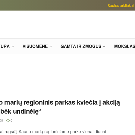
Saulės arkliukai
TŪRA
VISUOMENĖ
GAMTA IR ŽMOGUS
MOKSLA
 marių regioninis parkas kviečia į akciją
lbėk undinėlę“
09
0
kai rugsėjį Kauno marių regioniniame parke vienai dienai