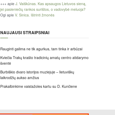
+++
apie
J. Vaiškūnas. Kas apsaugos Lietuvos sieną,
jei pasieniečių rankos surištos, o vadovybė meluoja?
Ogi
apie
V. Sinica. Ištrinti žmonės
NAUJAUSI STRAIPSNIAI
Rauginti galima ne tik agurkus, tam tinka ir arbūzai
Kviečia Trakų krašto tradicinių amatų centro atidarymo
šventė
Burbiškio dvaro istorijos muziejuje – lietuviškų
laikrodžių aukso amžius
Prakalbinkime vaistažoles kartu su D. Kunčiene