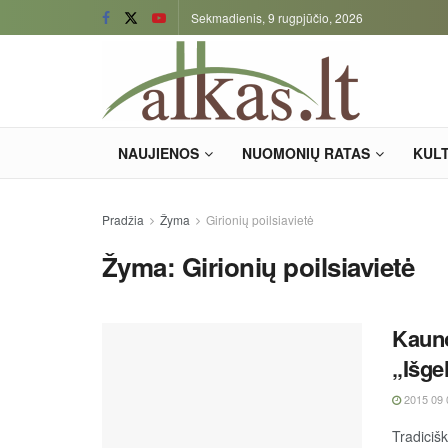
Sekmadienis, 9 rugpjūčio, 2026
NAUJIENOS
NUOMONIŲ RATAS
KUL
Pradžia
Žyma
Girionių poilsiavietė
Žyma:
Girionių poilsiavietė
Kauno
„Išge
2015 09 
Tradiciš