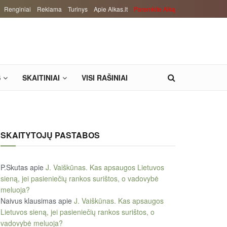
Renginiai
Reklama
Turinys
Apie Alkas.lt
Paremkite Alką
S
SKAITINIAI
VISI RAŠINIAI
SKAITYTOJŲ PASTABOS
P.Skutas
apie
J. Vaiškūnas. Kas apsaugos Lietuvos
sieną, jei pasieniečių rankos surištos, o vadovybė
meluoja?
Naivus klausimas
apie
J. Vaiškūnas. Kas apsaugos
Lietuvos sieną, jei pasieniečių rankos surištos, o
vadovybė meluoja?