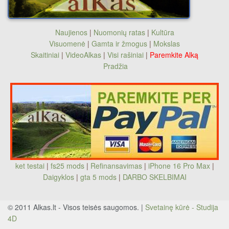
Naujienos
|
Nuomonių ratas
|
Kultūra
Visuomenė
|
Gamta ir žmogus
|
Mokslas
Skaitiniai
|
VideoAlkas
|
Visi rašiniai
|
Paremkite Alką
Pradžia
ket testai
|
fs25 mods
|
Refinansavimas
|
iPhone 16 Pro Max
|
Daigyklos
|
gta 5 mods
|
DARBO SKELBIMAI
© 2011 Alkas.lt - Visos teisės saugomos. |
Svetainę kūrė - Studija
4D