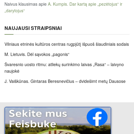
Naivus klausimas
apie
A. Kumpis. Dar kartą apie „pezėtojus“ ir
„darytojus“
NAUJAUSI STRAIPSNIAI
Vilniaus etninės kultūros centras rugpjūtį išpuoš šiaudiniais sodais
M. Lietuvis. Dėl sąvokos „pagonis“
Švaresnio uosto ritmu: atliekų surinkimo laivas „Rasa“ – laivyno
naujokė
J. Vaiškūnas. Gintaras Beresnevičius – dvidešimt metų Dausose