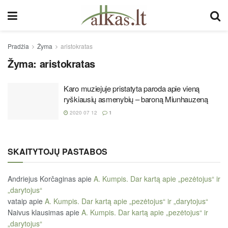
Pradžia
Žyma
aristokratas
Žyma:
aristokratas
Karo muziejuje pristatyta paroda apie vieną
ryškiausių asmenybių – baroną Miunhauzeną
2020 07 12
1
SKAITYTOJŲ PASTABOS
Andriejus Korčaginas
apie
A. Kumpis. Dar kartą apie „pezėtojus“ ir
„darytojus“
vataip
apie
A. Kumpis. Dar kartą apie „pezėtojus“ ir „darytojus“
Naivus klausimas
apie
A. Kumpis. Dar kartą apie „pezėtojus“ ir
„darytojus“