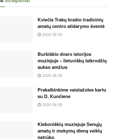
ti
Straipsniai
Kviečia Trakų krašto tradicinių
amatų centro atidarymo šventė
2026 08 09
Burbiškio dvaro istorijos
muziejuje – lietuviškų laikrodžių
aukso amžius
2026 08 09
Prakalbinkime vaistažoles kartu
su D. Kunčiene
2026 08 09
Kleboniškių muziejuje Senųjų
amatų ir mokymų dieną veiklų
netrūko