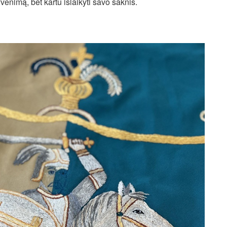
yvenimą, bet kartu išlaikyti savo šaknis.