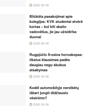
2026 08 09
Bliūkšta pasakojimai apie
kolegijas: KVK studentai atvėrė
kortas – kol kiti skaito
vadovėlius, jie jau užsidirba
duonai
2026 08 09
Rugpjūčio 9-osios horoskopas:
tikslus klausimas padės
daugiau negu skubus
atsakymas
2026 08 08
Kodėl automobilyje nereikėtų
iškart jungti didžiausio
vėsinimo?
2026 08 08