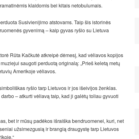
gramatinėmis klaidomis bei kitais netobulumais.
perduota Susivienijimo atstovams. Taip šis istorinės
druomenės gyvenimą – kaip gyvas ryšio su Lietuva
ktorė Rūta Kačkutė atkreipė dėmesį, kad vėliavos kopijos
muziejui saugoti perduotą originalą: „Prieš keletą metų
tuvių Amerikoje vėliavos.
simboliškas ryšio tarp Lietuvos ir jos išeivijos ženklas.
rbo – atkurti vėliavą taip, kad ji galėtų toliau gyvuoti
bas, bet ir mūsų padėkos išraiška bendruomenei, kuri, net
au seniai užsimezgusią ir brangią draugystę tarp Lietuvos
ikoje.“