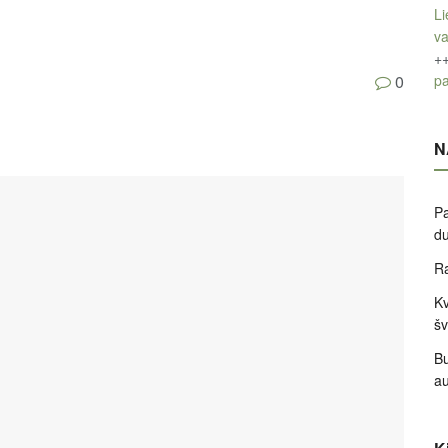
Li
v
+
pa
0
N
Pa
d
Ra
Kv
šv
Bu
a