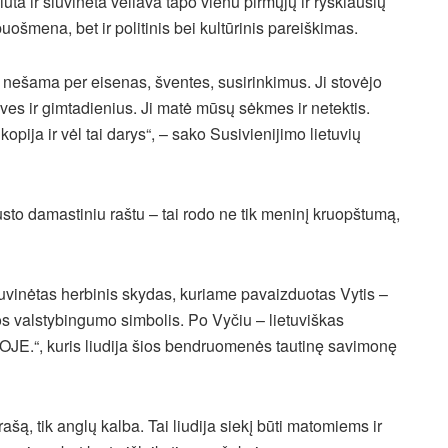
a ir siuvinėta vėliava tapo vienu pirmųjų ir ryškiausių
 puošmena, bet ir politinis bei kultūrinis pareiškimas.
 nešama per eisenas, šventes, susirinkimus. Ji stovėjo
uves ir gimtadienius. Ji matė mūsų sėkmes ir netektis.
opija ir vėl tai darys“, – sako Susivienijimo lietuvių
sto damastiniu raštu – tai rodo ne tik meninį kruopštumą,
šsiuvinėtas herbinis skydas, kuriame pavaizduotas Vytis –
tuvos valstybingumo simbolis. Po Vyčiu – lietuviškas
“, kuris liudija šios bendruomenės tautinę savimonę
rašą, tik anglų kalba. Tai liudija siekį būti matomiems ir