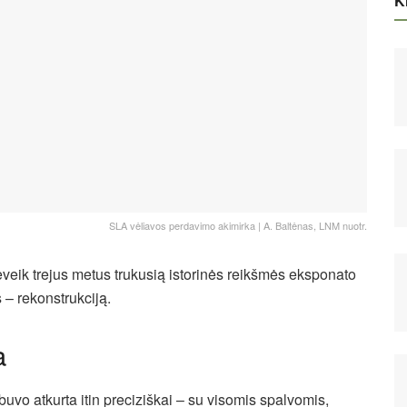
Ki
SLA vėliavos perdavimo akimirka | A. Baltėnas, LNM nuotr.
eik trejus metus trukusią istorinės reikšmės eksponato
 – rekonstrukciją.
a
uvo atkurta itin preciziškai – su visomis spalvomis,