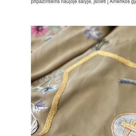
pripažintiems naujoje šalyje, įsilieti į Amerikos g