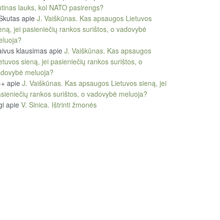
tinas lauks, kol NATO pasirengs?
Skutas
apie
J. Vaiškūnas. Kas apsaugos Lietuvos
eną, jei pasieniečių rankos surištos, o vadovybė
eluoja?
ivus klausimas
apie
J. Vaiškūnas. Kas apsaugos
etuvos sieną, jei pasieniečių rankos surištos, o
adovybė meluoja?
++
apie
J. Vaiškūnas. Kas apsaugos Lietuvos sieną, jei
sieniečių rankos surištos, o vadovybė meluoja?
gi
apie
V. Sinica. Ištrinti žmonės