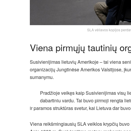
SLA vėliavos kopijos perdav
Viena pirmųjų tautinių org
Susivienijimas lietuvių Amerikoje – tai viena seni
organizacijų Jungtinėse Amerikos Valstijose, įk
sumanymu.
Pradžioje veikęs kaip Susivienijimas visų l
dabartiniu vardu. Tai buvo pirmoji rengta liet
ir paramos struktūras svetur, kai Lietuva dar buv
Viena reikšmingiausių SLA veiklos krypčių buvo i