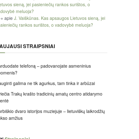
etuvos sieną, jei pasieniečių rankos surištos, o
adovybė meluoja?
++
apie
J. Vaiškūnas. Kas apsaugos Lietuvos sieną, jei
sieniečių rankos surištos, o vadovybė meluoja?
AUJAUSI STRAIPSNIAI
rduodate telefoną – padovanojate asmeninius
uomenis?
uginti galima ne tik agurkus, tam tinka ir arbūzai
iečia Trakų krašto tradicinių amatų centro atidarymo
entė
rbiškio dvaro istorijos muziejuje – lietuviškų laikrodžių
ukso amžius