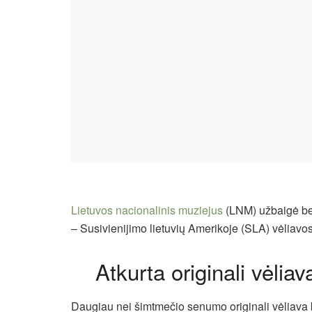
Lietuvos nacionalinis muziejus
(LNM) užbaigė bev
– Susivienijimo lietuvių Amerikoje (SLA) vėliavos
Atkurta originali vėliav
Daugiau nei šimtmečio senumo originali vėliava b