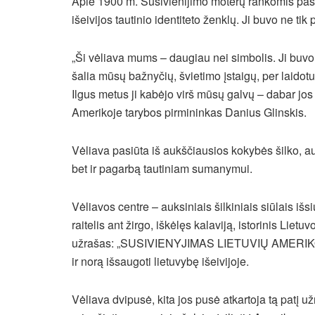
Apie 1900 m. Susivienijimo moterų rankomis pasiūt
išeivijos tautinio identiteto ženklų. Ji buvo ne tik
„Ši vėliava mums – daugiau nei simbolis. Ji buvo
šalia mūsų bažnyčių, švietimo įstaigų, per laidot
Ilgus metus ji kabėjo virš mūsų galvų – dabar jos k
Amerikoje tarybos pirmininkas Danius Glinskis.
Vėliava pasiūta iš aukščiausios kokybės šilko, au
bet ir pagarbą tautiniam sumanymui.
Vėliavos centre – auksiniais šilkiniais siūlais i
raitelis ant žirgo, iškėlęs kalaviją, istorinis Lie
užrašas: „SUSIVIENYJIMAS LIETUVIŲ AMERIKOJE.
ir norą išsaugoti lietuvybę išeivijoje.
Vėliava dvipusė, kita jos pusė atkartoja tą patį už