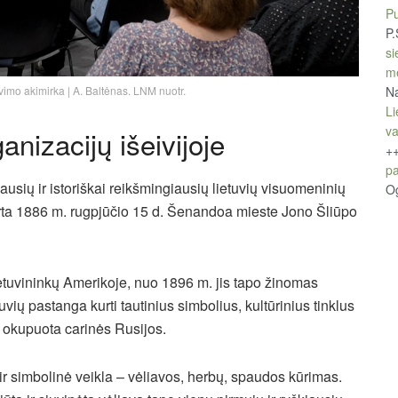
Pu
P.
si
m
Na
imo akimirka | A. Baltėnas. LNM nuotr.
Li
v
anizacijų išeivijoje
+
pa
ausių ir istoriškai reikšmingiausių lietuvių visuomeninių
O
urta 1886 m. rugpjūčio 15 d. Šenandoa mieste Jono Šliūpo
ietuvininkų Amerikoje, nuo 1896 m. jis tapo žinomas
uvių pastanga kurti tautinius simbolius, kultūrinius tinklus
o okupuota carinės Rusijos.
r simbolinė veikla – vėliavos, herbų, spaudos kūrimas.