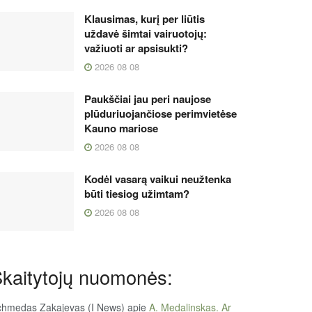
Klausimas, kurį per liūtis
uždavė šimtai vairuotojų:
važiuoti ar apsisukti?
2026 08 08
Paukščiai jau peri naujose
plūduriuojančiose perimvietėse
Kauno mariose
2026 08 08
Kodėl vasarą vaikui neužtenka
būti tiesiog užimtam?
2026 08 08
kaitytojų nuomonės:
chmedas Zakajevas (I News)
apie
A. Medalinskas. Ar