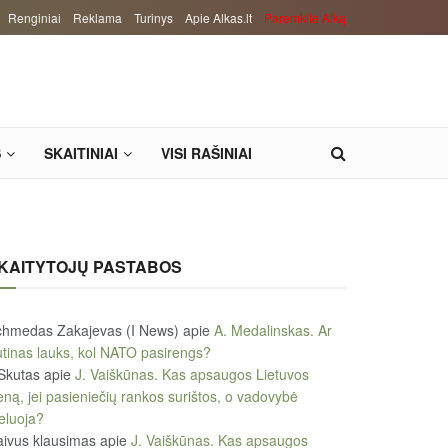
Renginiai
Reklama
Turinys
Apie Alkas.lt
Paremkite Alką
S
SKAITINIAI
VISI RAŠINIAI
KAITYTOJŲ PASTABOS
chmedas Zakajevas (I News)
apie
A. Medalinskas. Ar
tinas lauks, kol NATO pasirengs?
Skutas
apie
J. Vaiškūnas. Kas apsaugos Lietuvos
eną, jei pasieniečių rankos surištos, o vadovybė
eluoja?
ivus klausimas
apie
J. Vaiškūnas. Kas apsaugos