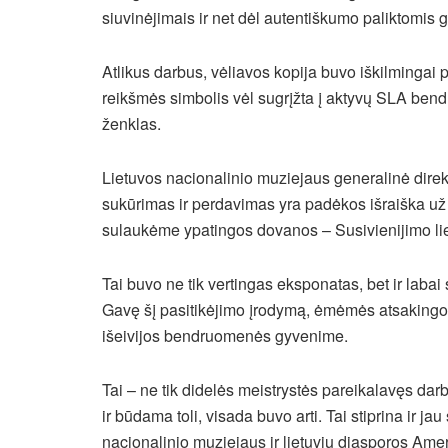
siuvinėjimais ir net dėl autentiškumo paliktomis 
Atlikus darbus, vėliavos kopija buvo iškilmingai 
reikšmės simbolis vėl sugrįžta į aktyvų SLA ben
ženklas.
Lietuvos nacionalinio muziejaus generalinė dire
sukūrimas ir perdavimas yra padėkos išraiška už 
sulaukėme ypatingos dovanos – Susivienijimo lie
Tai buvo ne tik vertingas eksponatas, bet ir labai 
Gavę šį pasitikėjimo įrodymą, ėmėmės atsakingo da
išeivijos bendruomenės gyvenime.
Tai – ne tik didelės meistrystės pareikalavęs dar
ir būdama toli, visada buvo arti. Tai stiprina ir j
nacionalinio muziejaus ir lietuvių diasporos Amer