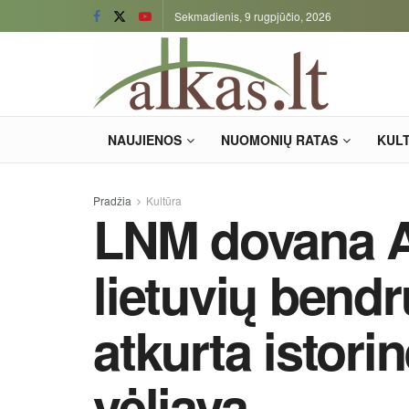
Sekmadienis, 9 rugpjūčio, 2026
NAUJIENOS
NUOMONIŲ RATAS
KUL
Pradžia
Kultūra
LNM dovana 
lietuvių bend
atkurta istorin
vėliava