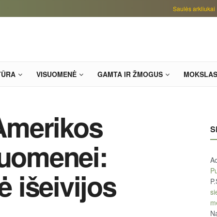
Saulės arkliukai
TŪRA
VISUOMENĖ
GAMTA IR ŽMOGUS
MOKSLA
Amerikos
S
ruomenei:
A
Pu
ė išeivijos
P.
si
m
Na