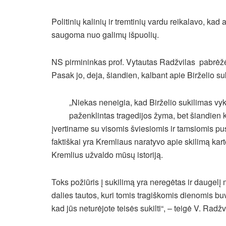
Politinių kalinių ir tremtinių vardu reikalavo, kad a
saugoma nuo galimų išpuolių.
NS pirmininkas prof. Vytautas Radžvilas pabrėžė, 
Pasak jo, deja, šiandien, kalbant apie Birželio s
„Niekas neneigia, kad Birželio sukilimas vy
paženklintas tragedijos žyma, bet šiandien k
įvertiname su visomis šviesiomis ir tamsiomis pu
faktiškai yra Kremliaus naratyvo apie skilimą kar
Kremlius užvaldo mūsų istoriją.
Toks požiūris į sukilimą yra neregėtas ir daugelį 
dalies tautos, kuri tomis tragiškomis dienomis b
kad jūs neturėjote teisės sukilti“, – teigė V. Radžv