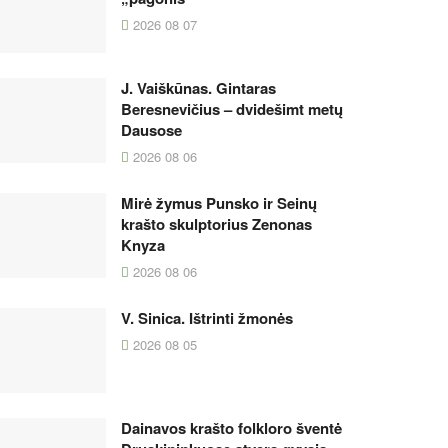
2026 08 07
J. Vaiškūnas. Gintaras
Beresnevičius – dvidešimt metų
Dausose
2026 08 06
Mirė žymus Punsko ir Seinų
krašto skulptorius Zenonas
Knyza
2026 08 06
V. Sinica. Ištrinti žmonės
2026 08 05
Dainavos krašto folkloro šventė