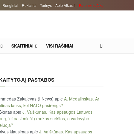
Renginiai
Reklama
Turinys
Apie Alkas.lt
Paremkite Alką
SKAITINIAI
VISI RAŠINIAI
KAITYTOJŲ PASTABOS
chmedas Zakajevas (I News)
apie
A. Medalinskas. Ar
tinas lauks, kol NATO pasirengs?
Skutas
apie
J. Vaiškūnas. Kas apsaugos Lietuvos
eną, jei pasieniečių rankos surištos, o vadovybė
eluoja?
ivus klausimas
apie
J. Vaiškūnas. Kas apsaugos