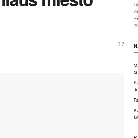
Li
v
+
pa
7
N
Ma
ta
Pa
d
Ra
Kv
šv