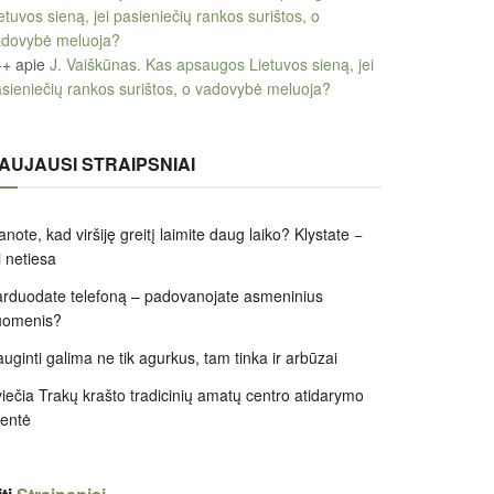
etuvos sieną, jei pasieniečių rankos surištos, o
adovybė meluoja?
++
apie
J. Vaiškūnas. Kas apsaugos Lietuvos sieną, jei
sieniečių rankos surištos, o vadovybė meluoja?
AUJAUSI STRAIPSNIAI
note, kad viršiję greitį laimite daug laiko? Klystate −
i netiesa
rduodate telefoną – padovanojate asmeninius
uomenis?
uginti galima ne tik agurkus, tam tinka ir arbūzai
iečia Trakų krašto tradicinių amatų centro atidarymo
entė