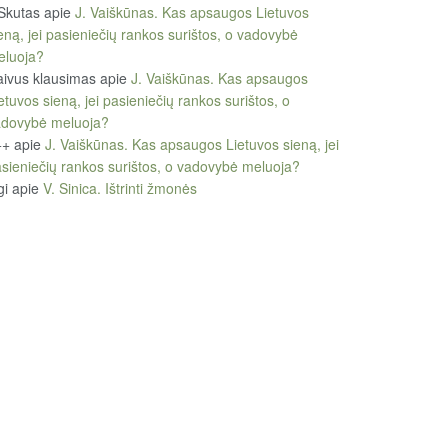
Skutas
apie
J. Vaiškūnas. Kas apsaugos Lietuvos
eną, jei pasieniečių rankos surištos, o vadovybė
eluoja?
ivus klausimas
apie
J. Vaiškūnas. Kas apsaugos
etuvos sieną, jei pasieniečių rankos surištos, o
adovybė meluoja?
++
apie
J. Vaiškūnas. Kas apsaugos Lietuvos sieną, jei
sieniečių rankos surištos, o vadovybė meluoja?
gi
apie
V. Sinica. Ištrinti žmonės