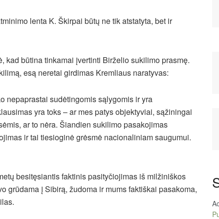
tminimo lenta K. Škirpai būtų ne tik atstatyta, bet ir
kad būtina tinkamai įvertinti Birželio sukilimo prasmę.
ukilimą, esą neretai girdimas Kremliaus naratyvas:
ko nepaprastai sudėtingomis sąlygomis ir yra
lausimas yra toks – ar mes patys objektyviai, sąžiningai
sėmis, ar to nėra. Šiandien sukilimo pasakojimas
tojimas ir tai tiesioginė grėsmė nacionaliniam saugumui.
metų besitęsiantis faktinis pasityčiojimas iš milžiniškos
S
uvo grūdama į Sibirą, žudoma ir mums faktiškai pasakoma,
ilas.
A
Pu