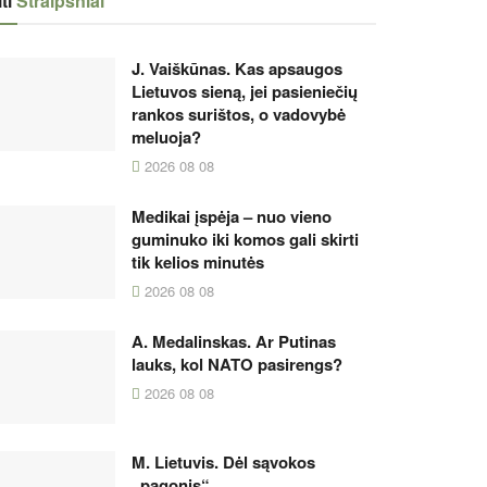
ti
Straipsniai
J. Vaiškūnas. Kas apsaugos
Lietuvos sieną, jei pasieniečių
rankos surištos, o vadovybė
meluoja?
2026 08 08
Medikai įspėja – nuo vieno
guminuko iki komos gali skirti
tik kelios minutės
2026 08 08
A. Medalinskas. Ar Putinas
lauks, kol NATO pasirengs?
2026 08 08
M. Lietuvis. Dėl sąvokos
„pagonis“