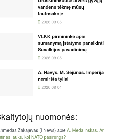
Druskininkuose atvers gyvąją
vandens tėkmę mūsų
tautosakoje
2026 08 05
VLKK pirmininkė apie
sumanymą įstatyme panaikinti
Suvalkijos pavadinimą
2026 08 05
A. Navys, M. Sėjūnas. Imperija
nemiršta tyliai
2026 08 04
kaitytojų nuomonės:
chmedas Zakajevas (I News)
apie
A. Medalinskas. Ar
tinas lauks, kol NATO pasirengs?