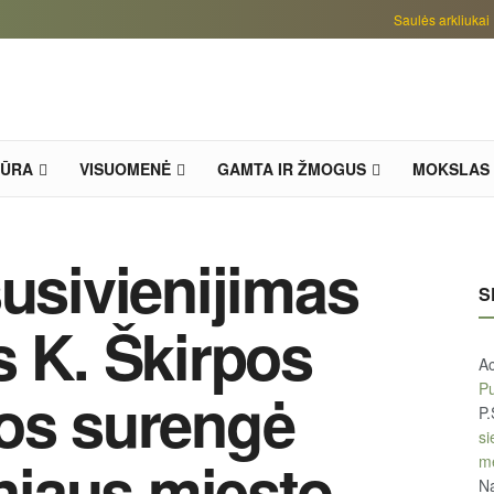
Saulės arkliukai
TŪRA
VISUOMENĖ
GAMTA IR ŽMOGUS
MOKSLAS
susivienijimas
S
s K. Škirpos
A
Pu
tos surengė
P.
si
lniaus miesto
m
Na