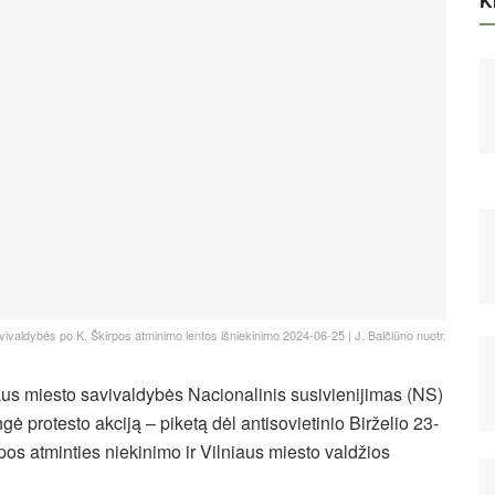
Ki
avivaldybės po K. Škirpos atminimo lentos išniekinimo 2024-06-25 | J. Balčiūno nuotr.
niaus miesto savivaldybės Nacionalinis susivienijimas (NS)
ė protesto akciją – piketą dėl antisovietinio Birželio 23-
rpos atminties niekinimo ir Vilniaus miesto valdžios