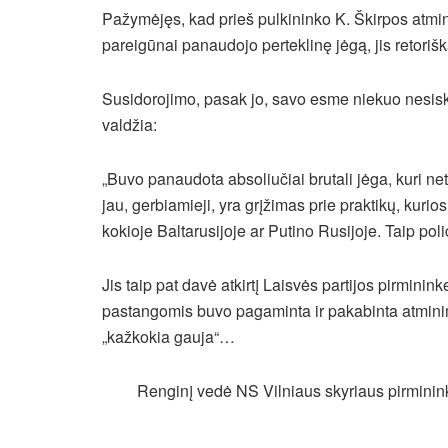
Pažymėjęs, kad prieš pulkininko K. Škirpos atm
pareigūnai panaudojo perteklinę jėgą, jis retoriš
Susidorojimo, pasak jo, savo esme niekuo nesisk
valdžia:
„Buvo panaudota absoliučiai brutali jėga, kuri ne
jau, gerbiamieji, yra grįžimas prie praktikų, kurio
kokioje Baltarusijoje ar Putino Rusijoje. Taip pol
Jis taip pat davė atkirtį Laisvės partijos pirmini
pastangomis buvo pagaminta ir pakabinta atminimo
„kažkokia gauja“…
Renginį vedė NS Vilniaus skyriaus pirminin