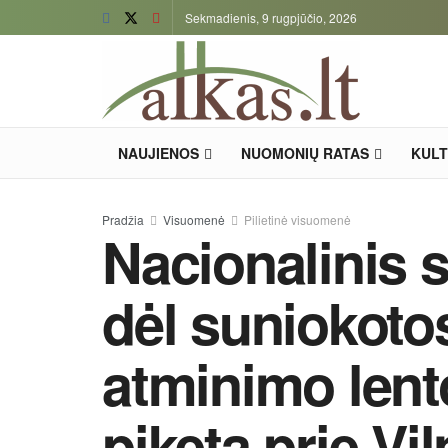
Sekmadienis, 9 rugpjūčio, 2026
NAUJIENOS
NUOMONIŲ RATAS
KUL
Pradžia
Visuomenė
Pilietinė visuomenė
Nacionalinis 
dėl suniokoto
atminimo len
piketą prie Vi