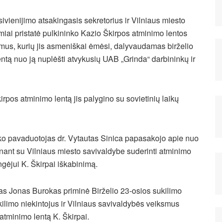
vienijimo atsakingasis sekretorius ir Vilniaus miesto
iai pristatė pulkininko Kazio Škirpos atminimo lentos
mus, kurių jis asmeniškai ėmėsi, dalyvaudamas birželio
ntą nuo ją nuplėšti atvykusių UAB „Grinda“ darbininkų ir
rpos atminimo lentą jis palygino su sovietinių laikų
ko pavaduotojas dr. Vytautas Sinica papasakojo apie nuo
ant su Vilniaus miesto savivaldybe suderinti atminimo
engėjui K. Škirpai iškabinimą.
as Jonas Burokas priminė Birželio 23-osios sukilimo
kilimo niekintojus ir Vilniaus savivaldybės veiksmus
tminimo lentą K. Škirpai.