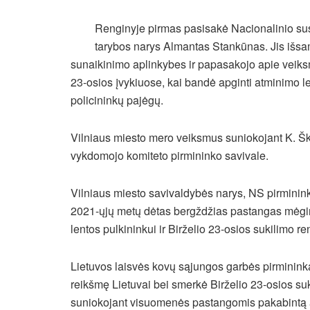
Renginyje pirmas pasisakė Nacionalinio susi
tarybos narys Almantas Stankūnas. Jis išsam
sunaikinimo aplinkybes ir papasakojo apie veiks
23-osios įvykiuose, kai bandė apginti atminimo le
policininkų pajėgų.
Vilniaus miesto mero veiksmus suniokojant K. Ški
vykdomojo komiteto pirmininko savivale.
Vilniaus miesto savivaldybės narys, NS pirminin
2021-ųjų metų dėtas bergždžias pastangas mėgin
lentos pulkininkui ir Birželio 23-osios sukilimo r
Lietuvos laisvės kovų sąjungos garbės pirminink
reikšmę Lietuvai bei smerkė Birželio 23-osios su
suniokojant visuomenės pastangomis pakabintą a