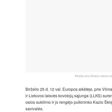
Piketas prie Vilnaius miesto s
Birželio 25 d. 12 val. Europos aikštėje, prie Vil
ir Lietuvos laisvės kovotojų sąjunga (LLKS) sureng
osios sukilimo ir jo rengėjo pulkininko Kazio Ški
savivalės.