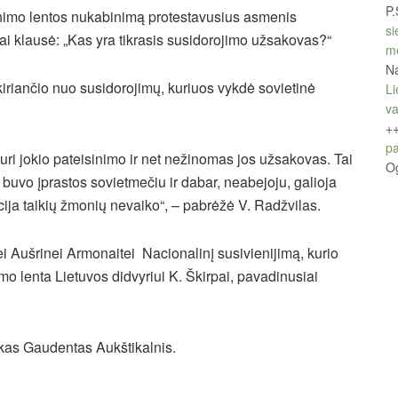
P.
inimo lentos nukabinimą protestavusius asmenis
si
kai klausė: „Kas yra tikrasis susidorojimo užsakovas?“
m
Na
iriančio nuo susidorojimų, kuriuos vykdė sovietinė
Li
v
+
pa
turi jokio pateisinimo ir net nežinomas jos užsakovas. Tai
O
s buvo įprastos sovietmečiu ir dabar, neabejoju, galioja
icija taikių žmonių nevaiko“, – pabrėžė V. Radžvilas.
nkei Aušrinei Armonaitei Nacionalinį susivienijimą, kurio
 lenta Lietuvos didvyriui K. Škirpai, pavadinusiai
kas Gaudentas Aukštikalnis.