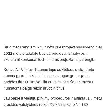
Šiuo metu rengiami kitų ruožų priešprojektiniai sprendiniai.
2022 metų pradžioje bus parengtos alternatyvos ir
skelbiami konkursai techniniams projektams parengti.
Kelias A1 Vilnius–Kaunas taps aukščiausio standarto
automagistralės keliu, leistinas saugus greitis jame
padidės iki 130 km/val. Iki 2025 m. ties Kauno miestu
numatoma baigti rekonstruoti 4 tiltus.
Jau baigėsi viešųjų pirkimų procedūros ir artimiausiu metu
prasidės valstybinės reikšmės krašto kelio Nr. 130