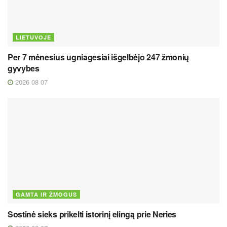
LIETUVOJE
Per 7 mėnesius ugniagesiai išgelbėjo 247 žmonių
gyvybes
2026 08 07
GAMTA IR ŽMOGUS
Sostinė sieks prikelti istorinį elingą prie Neries