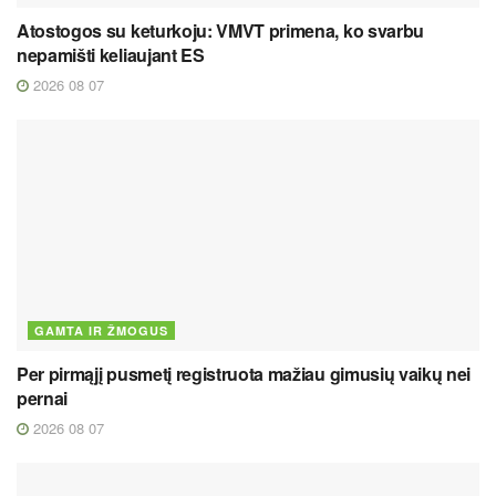
Atostogos su keturkoju: VMVT primena, ko svarbu
nepamišti keliaujant ES
2026 08 07
GAMTA IR ŽMOGUS
Per pirmąjį pusmetį registruota mažiau gimusių vaikų nei
pernai
2026 08 07