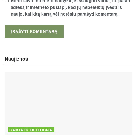
Noriu savo interneto naršyklėje išsaugoti vardą, el. pašto
adresą ir interneto puslapį, kad jų nebereiktų įvesti iš
naujo, kai kitą kartą vėl norėsiu parašyti komentarą.
Naujienos
GAMTA IR EKOLOGIJA