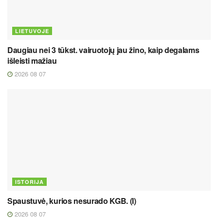
LIETUVOJE
Daugiau nei 3 tūkst. vairuotojų jau žino, kaip degalams
išleisti mažiau
2026 08 07
ISTORIJA
Spaustuvė, kurios nesurado KGB. (I)
2026 08 07