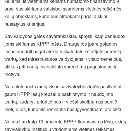
keliams. Iš vietiniams keliams numatomo finansavimo 9
proc. bus skiriama valstybei svarbiems vietinės reikšmės
kelių objektams, kurie bus atrenkami pagal aiškiai
nustatytus kriterijus.
Savivaldybės galės savarankiškiau spręsti, kaip panaudoti
joms skiriamas KPPP lėšas. Drauge jos įpareigojamos
lėšas naudoti pagal aiškią ir skaidriais kriterijais paremtą
tvarką, kad infrastruktūros valdytojams ir visuomenei būtų
aiškus priimamų investicinių sprendimų pagrįstumas ir
motyvai.
Nuo ateinančių metų visos savivaldybės turės pasitvirtinti
gauto KPPP lėšų krepšelio paskirstymo ir naudojimo
tvarką, sudaryti prioritetines ir viešai skelbiamas bent 3
metų eiles, kuriomis remiantis bus įgyvendinami projektai.
Ne mažiau kaip 10 procentų KPPP finansavimo lėšų, skirtų
savivaldybių institucijų valdomiems vietinės reikšmės