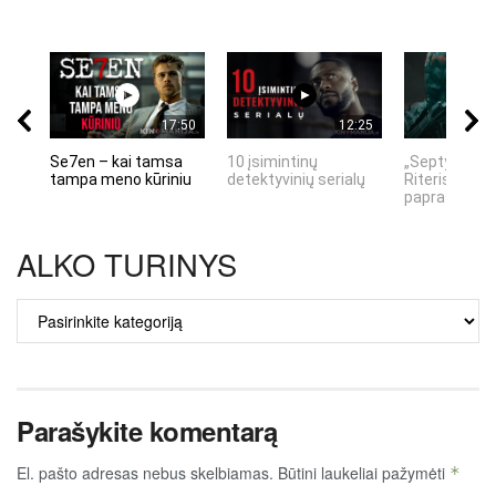
17:50
12:25
Se7en – kai tamsa
10 įsimintinų
„Septynių Ka
tampa meno kūriniu
detektyvinių serialų
Riteris" – kai
paprastumas
ALKO TURINYS
ALKO
TURINYS
Parašykite komentarą
El. pašto adresas nebus skelbiamas.
Būtini laukeliai pažymėti
*