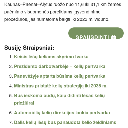
Kaunas–Prienai–Alytus ruožo nuo 11,6 iki 31,1 km žemės
paėmimo visuomenės poreikiams įgyvendinimo
procedūros, jas numatoma baigti iki 2023 m. vidurio.
SPAUSDINTI 🖨
Susiję Straipsniai:
Keisis lėšų keliams skyrimo tvarka
Prezidento darbotvarkėje – kelių pertvarka
Panevėžyje aptarta būsima kelių pertvarka
Ministras pristatė kelių strategiją iki 2035 m.
Bus ieškoma būdų, kaip didinti lėšas kelių
priežiūrai
Automobilių kelių direkcijos laukia pertvarka
Dalis kelių lėšų bus panaudota kelio želdiniams