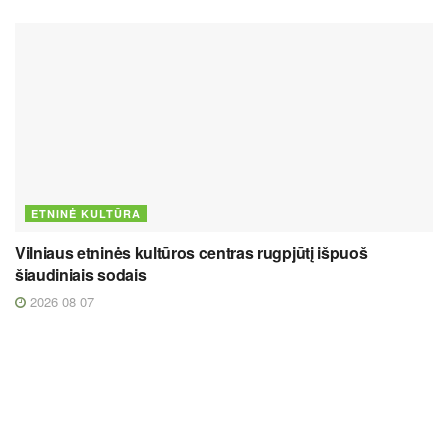
ETNINĖ KULTŪRA
Vilniaus etninės kultūros centras rugpjūtį išpuoš
šiaudiniais sodais
2026 08 07