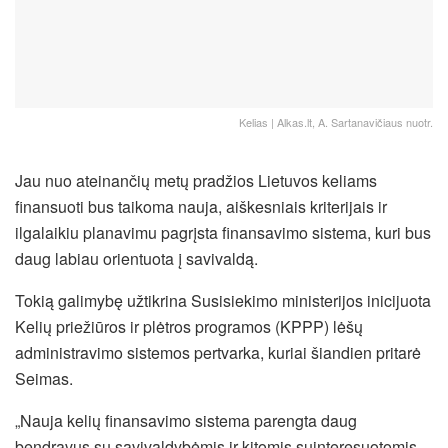
Kelias | Alkas.lt, A. Sartanavičiaus nuotr.
Jau nuo ateinančių metų pradžios Lietuvos keliams
finansuoti bus taikoma nauja, aiškesniais kriterijais ir
ilgalaikiu planavimu pagrįsta finansavimo sistema, kuri bus
daug labiau orientuota į savivaldą.
Tokią galimybę užtikrina Susisiekimo ministerijos inicijuota
Kelių priežiūros ir plėtros programos (KPPP) lėšų
administravimo sistemos pertvarka, kuriai šiandien pritarė
Seimas.
„Nauja kelių finansavimo sistema parengta daug
bendravus su savivaldybėmis ir kitomis suinteresuotomis