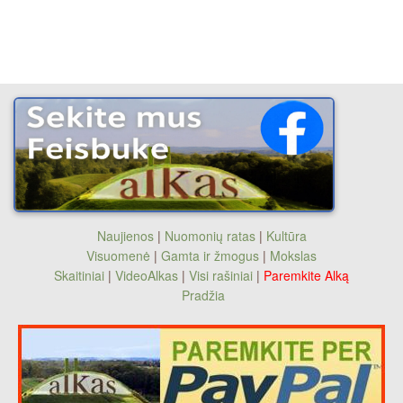
Naujienos
|
Nuomonių ratas
|
Kultūra
Visuomenė
|
Gamta ir žmogus
|
Mokslas
Skaitiniai
|
VideoAlkas
|
Visi rašiniai
|
Paremkite Alką
Pradžia