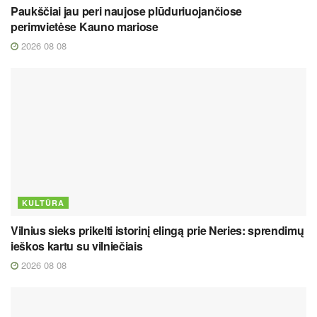
Paukščiai jau peri naujose plūduriuojančiose
perimvietėse Kauno mariose
2026 08 08
KULTŪRA
Vilnius sieks prikelti istorinį elingą prie Neries: sprendimų
ieškos kartu su vilniečiais
2026 08 08