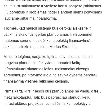
šalimis, susitikimuose ir viešose konsultacijose įsiklausius
į jų poreikius ir problemas, todėl šiandien šiems pokyčiams
jaučiame pritarimą ir palaikymą.
Tikimės, kad naujoji sistema bus gerokai aiškesnė ir
užtikrins skaidrius, geriau planuojamus ir visuomenei
matomus sprendimus dėl kelių objektų finansavimo“, –
sako susisiekimo ministras Marius Skuodis.
Ministro teigimu, nauja kelių finansavimo sistema leis
lengviau planuoti ir efektyviau panaudoti kelių
infrastruktūrai skiriamas lėšas, maksimaliai išvengti
sprendimų politizavimo ir didinti savivaldybėms bendrąjį
finansavimą vietinės reikšmės keliams.
Pirmą kartą KPPP lėšos bus planuojamos ne vienų, o trejų
metų laikotarpiui. Taip bus paprasčiau planuoti kelių
infrastruktūros projektus, sumažės rizika neefektyviai