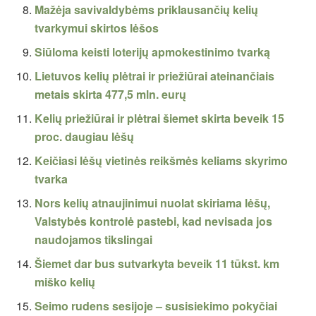
Mažėja savivaldybėms priklausančių kelių
tvarkymui skirtos lėšos
Siūloma keisti loterijų apmokestinimo tvarką
Lietuvos kelių plėtrai ir priežiūrai ateinančiais
metais skirta 477,5 mln. eurų
Kelių priežiūrai ir plėtrai šiemet skirta beveik 15
proc. daugiau lėšų
Keičiasi lėšų vietinės reikšmės keliams skyrimo
tvarka
Nors kelių atnaujinimui nuolat skiriama lėšų,
Valstybės kontrolė pastebi, kad nevisada jos
naudojamos tikslingai
Šiemet dar bus sutvarkyta beveik 11 tūkst. km
miško kelių
Seimo rudens sesijoje – susisiekimo pokyčiai