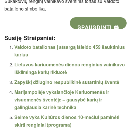
Sukaktuvių renginį vainikavo šventinis tortas su Vaidoto
bataliono simbolika.
SPAUSDINTI 🖨
Susiję Straipsniai:
Vaidoto batalionas į atsargą išleido 459 šauktinius
karius
Lietuvos kariuomenės dienos renginius vainikavo
iškilminga karių rikiuotė
Zapyškį džiugino respublikinė sutartinių šventė
Marijampolėje vyksiančioje Kariuomenės ir
visuomenės šventėje – gausybė karių ir
galingiausia karinė technika
Seime vyks Kultūros dienos 10-mečiui paminėti
skirti renginiai (programa)