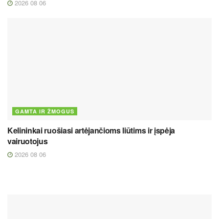
2026 08 06
GAMTA IR ŽMOGUS
Kelininkai ruošiasi artėjančioms liūtims ir įspėja
vairuotojus
2026 08 06