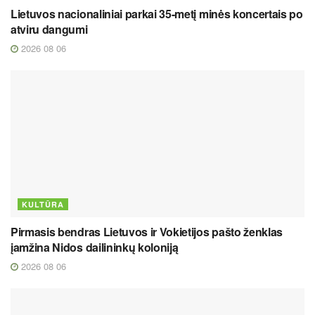
Lietuvos nacionaliniai parkai 35-metį minės koncertais po
atviru dangumi
2026 08 06
KULTŪRA
Pirmasis bendras Lietuvos ir Vokietijos pašto ženklas
įamžina Nidos dailininkų koloniją
2026 08 06