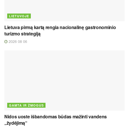
LIETUVOJE
Lietuva pirmą kartą rengia nacionalinę gastronominio
turizmo strategiją
2026 08 06
GAMTA IR ŽMOGUS
Nidos uoste išbandomas būdas mažinti vandens
„žydėjimą“