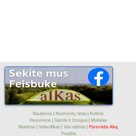
Naujienos
|
Nuomonių ratas
|
Kultūra
Visuomenė
|
Gamta ir žmogus
|
Mokslas
Skaitiniai
|
VideoAlkas
|
Visi rašiniai
|
Paremkite Alką
Pradžia