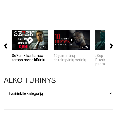
17:50
12:25
Se7en – kai tamsa
10 įsimintinų
„Septynių Ka
tampa meno kūriniu
detektyvinių serialų
Riteris" – kai
paprastumas
ALKO TURINYS
ALKO
TURINYS