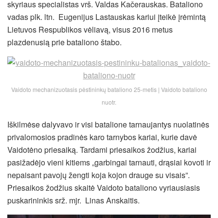
skyriaus specialistas vrš. Valdas Kačerauskas. Bataliono
vadas plk. ltn. Eugenijus Lastauskas kariui įteikė įrėmintą
Lietuvos Respublikos vėliavą, visus 2016 metus
plazdenusią prie bataliono štabo.
Vaidoto mechanizuotasis pėstininkų bataliono 25-metis | Vaidoto bataliono
nuotr.
Iškilmėse dalyvavo ir visi batalione tarnaujantys nuolatinės
privalomosios pradinės karo tarnybos kariai, kurie davė
Vaidotėno priesaiką. Tardami priesaikos žodžius, kariai
pasižadėjo vieni kitiems „garbingai tarnauti, drąsiai kovoti ir
nepaisant pavojų žengti koja kojon drauge su visais”.
Priesaikos žodžius skaitė Vaidoto bataliono vyriausiasis
puskarininkis srž. mjr. Linas Anskaitis.