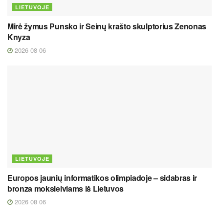
LIETUVOJE
Mirė žymus Punsko ir Seinų krašto skulptorius Zenonas
Knyza
2026 08 06
LIETUVOJE
Europos jaunių informatikos olimpiadoje – sidabras ir
bronza moksleiviams iš Lietuvos
2026 08 06