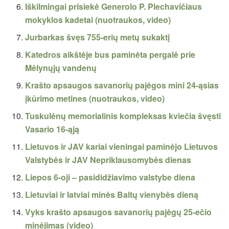
Iškilmingai prisiekė Generolo P. Plechavičiaus
mokyklos kadetai (nuotraukos, video)
Jurbarkas švęs 755-erių metų sukaktį
Katedros aikštėje bus paminėta pergalė prie
Mėlynųjų vandenų
Krašto apsaugos savanorių pajėgos mini 24-ąsias
įkūrimo metines (nuotraukos, video)
Tuskulėnų memorialinis kompleksas kviečia švęsti
Vasario 16-ąją
Lietuvos ir JAV kariai vieningai paminėjo Lietuvos
Valstybės ir JAV Nepriklausomybės dienas
Liepos 6-oji – pasididžiavimo valstybe diena
Lietuviai ir latviai minės Baltų vienybės dieną
Vyks krašto apsaugos savanorių pajėgų 25-ečio
minėjimas (video)