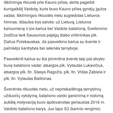
iškilminga rikiuotė prie Kauno pilies, skirta pagerbti
kunigaikštį Vaidotą, kuris buvo Kauno pilies gynėjų įgulos
vadas. Iškilmingos rikiuotės metu sugiedotas Lietuvos
himnas, iššautos trys salvės: už Lietuvą, Lietuvos
kariuomenę ir jos karius bei Vaidoto batalioną. Sveikinimo
žodžius tarė Sausumos pajėgų štabo viršininkas plk.
Dalius Polekauskas. Jis pasveikino karius su švente ir
palinkėjo kantrybės bei sėkmės tarnyboje.
Pasveikinti karius su šia įsimintina švente taip pat atvyko
buvę bataliono vadai: atsargos plk. Vytautas Lukavičius,
atsargos plk. ltn. Stasys Ragožis, plk. ltn. Vidas Zabiela ir
plk. ltn. Vytautas Baltrūnas.
Šventinės rikiuotės metu, už nepriekaištingą tarnybinių
užduočių vykdymą, bataliono vardo garsinimą ir rodomą
aukštą motyvaciją buvo apdovanotas geriausias 2016 m.
Vaidoto bataliono karys. Juo tapo S3 (karinio rengimo)