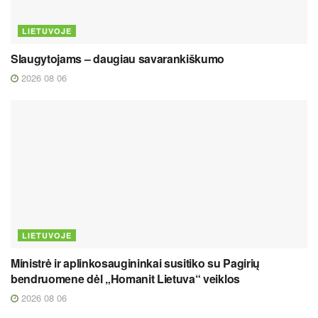
LIETUVOJE
Slaugytojams – daugiau savarankiškumo
2026 08 06
LIETUVOJE
Ministrė ir aplinkosaugininkai susitiko su Pagirių
bendruomene dėl „Homanit Lietuva“ veiklos
2026 08 06