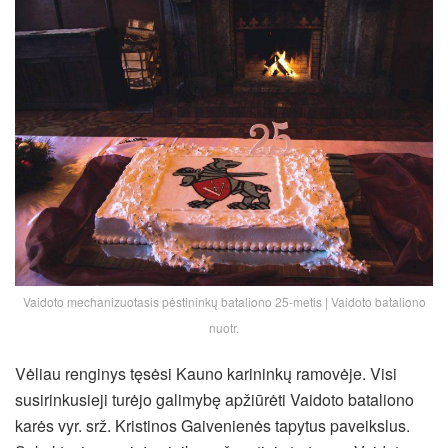
Vaidoto mechanizuotasis pėstininkų bataliono 25-metis | Vaidoto bataliono
nuotr.
Vėliau renginys tęsėsi Kauno karininkų ramovėje. Visi
susirinkusieji turėjo galimybę apžiūrėti Vaidoto bataliono
karės vyr. srž. Kristinos Gaivenienės tapytus paveikslus.