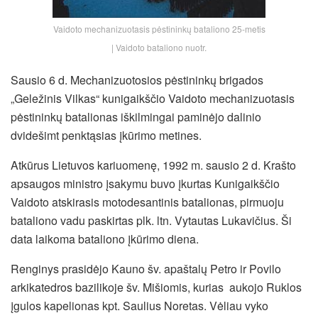
Vaidoto mechanizuotasis pėstininkų bataliono 25-metis
| Vaidoto bataliono nuotr.
Sausio 6 d. Mechanizuotosios pėstininkų brigados
„Geležinis Vilkas“ kunigaikščio Vaidoto mechanizuotasis
pėstininkų batalionas iškilmingai paminėjo dalinio
dvidešimt penktąsias įkūrimo metines.
Atkūrus Lietuvos kariuomenę, 1992 m. sausio 2 d. Krašto
apsaugos ministro įsakymu buvo įkurtas Kunigaikščio
Vaidoto atskirasis motodesantinis batalionas, pirmuoju
bataliono vadu paskirtas plk. ltn. Vytautas Lukavičius. Ši
data laikoma bataliono įkūrimo diena.
Renginys prasidėjo Kauno šv. apaštalų Petro ir Povilo
arkikatedros bazilikoje šv. Mišiomis, kurias aukojo Ruklos
įgulos kapelionas kpt. Saulius Noretas. Vėliau vyko