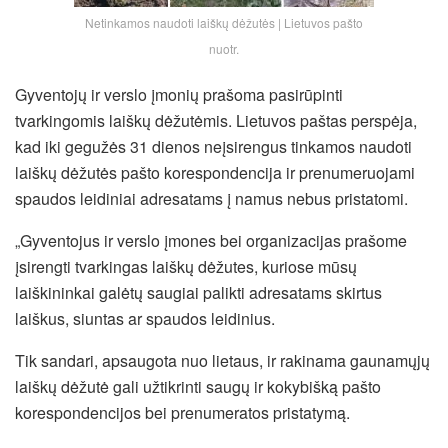
Netinkamos naudoti laiškų dėžutės | Lietuvos pašto
nuotr.
Gyventojų ir verslo įmonių prašoma pasirūpinti
tvarkingomis laiškų dėžutėmis. Lietuvos paštas perspėja,
kad iki gegužės 31 dienos neįsirengus tinkamos naudoti
laiškų dėžutės pašto korespondencija ir prenumeruojami
spaudos leidiniai adresatams į namus nebus pristatomi.
„Gyventojus ir verslo įmones bei organizacijas prašome
įsirengti tvarkingas laiškų dėžutes, kuriose mūsų
laiškininkai galėtų saugiai palikti adresatams skirtus
laiškus, siuntas ar spaudos leidinius.
Tik sandari, apsaugota nuo lietaus, ir rakinama gaunamųjų
laiškų dėžutė gali užtikrinti saugų ir kokybišką pašto
korespondencijos bei prenumeratos pristatymą.