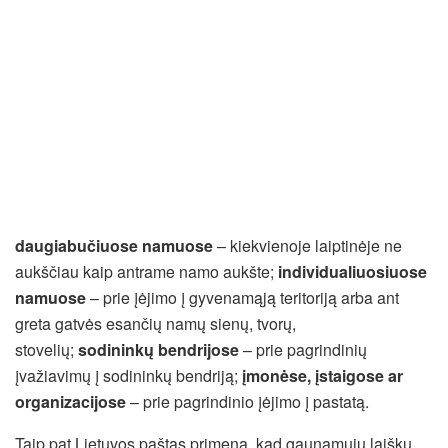
daugiabučiuose namuose
– kiekvienoje laiptinėje ne
aukščiau kaip antrame namo aukšte;
individualiuosiuose
namuose
– prie įėjimo į gyvenamąją teritoriją arba ant
greta gatvės esančių namų sienų, tvorų,
stovelių;
sodininkų bendrijose
– prie pagrindinių
įvažiavimų į sodininkų bendriją;
įmonėse, įstaigose ar
organizacijose
– prie pagrindinio įėjimo į pastatą.
Taip pat Lietuvos paštas primena, kad gaunamųjų laiškų