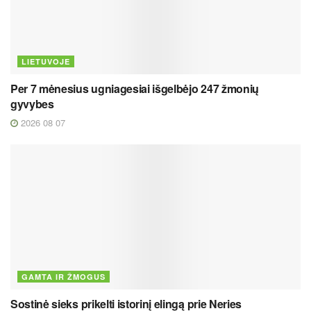
LIETUVOJE
Per 7 mėnesius ugniagesiai išgelbėjo 247 žmonių
gyvybes
2026 08 07
GAMTA IR ŽMOGUS
Sostinė sieks prikelti istorinį elingą prie Neries