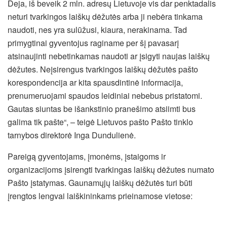
Deja, iš beveik 2 mln. adresų Lietuvoje vis dar penktadalis
neturi tvarkingos laiškų dėžutės arba ji nebėra tinkama
naudoti, nes yra sulūžusi, kiaura, nerakinama. Tad
primygtinai gyventojus raginame per šį pavasarį
atsinaujinti nebetinkamas naudoti ar įsigyti naujas laiškų
dėžutes. Neįsirengus tvarkingos laiškų dėžutės pašto
korespondencija ar kita spausdintinė informacija,
prenumeruojami spaudos leidiniai nebebus pristatomi.
Gautas siuntas be išankstinio pranešimo atsiimti bus
galima tik pašte“, – teigė Lietuvos pašto Pašto tinklo
tarnybos direktorė Inga Dundulienė.
Pareigą gyventojams, įmonėms, įstaigoms ir
organizacijoms įsirengti tvarkingas laiškų dėžutes numato
Pašto įstatymas. Gaunamųjų laiškų dėžutės turi būti
įrengtos lengvai laiškininkams prieinamose vietose: