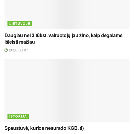
LIETUVOJE
Daugiau nei 3 tūkst. vairuotojų jau žino, kaip degalams
išleisti mažiau
2026 08 07
ISTORIJA
Spaustuvė, kurios nesurado KGB. (I)