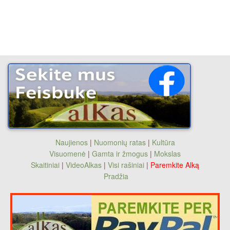
Naujienos
|
Nuomonių ratas
|
Kultūra
Visuomenė
|
Gamta ir žmogus
|
Mokslas
Skaitiniai
|
VideoAlkas
|
Visi rašiniai
|
Paremkite Alką
Pradžia