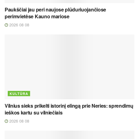
Paukščiai jau peri naujose plūduriuojančiose
perimvietėse Kauno mariose
2026 08 08
KULTŪRA
Vilnius sieks prikelti istorinį elingą prie Neries: sprendimų
ieškos kartu su vilniečiais
2026 08 08