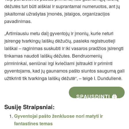
dėžutės turi būti aiškiai ir suprantamai numeruotos, ant jų
įskaitomai užrašytas įmonės, įstaigos, organizacijos
pavadinimas.
„Artimiausiu metu dalį gyventojų ir įmonių, kurie neturi
įsirengę tvarkingų laiškų dėžučių, pasieks registruotieji
laiškai – raginimas suskubti ir iki vasaros pradžios įsirengti
tinkamas naudoti laiškų dėžutes. Bendruomenių
pirmininkai, seniūnai irgi kviečiami įsitraukti ir priminti
gyventojams, kad jų gaunamos pašto siuntos saugumą gali
užtikrinti tik tvarkinga laiškų dėžutė“, – teigė I. Dundulienė.
SPAUSDINTI 🖨
Susiję Straipsniai:
Gyventojai pašto ženkluose nori matyti ir
fantastines temas