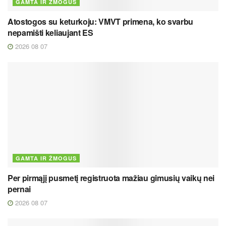
GAMTA IR ŽMOGUS
Atostogos su keturkoju: VMVT primena, ko svarbu
nepamišti keliaujant ES
2026 08 07
GAMTA IR ŽMOGUS
Per pirmąjį pusmetį registruota mažiau gimusių vaikų nei
pernai
2026 08 07