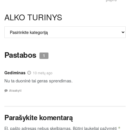
ALKO TURINYS
ALKO
TURINYS
Pastabos
1
Gediminas
10 metų ago
Nu ta duoninė tai geras sprendimas.
Atsakyti
Parašykite komentarą
El. pašto adresas nebus skelbiamas.
Būtini laukeliai pažymėti
*