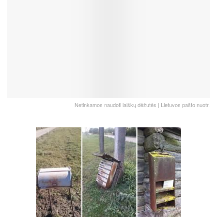
Netinkamos naudoti laiškų dėžutės | Lietuvos pašto nuotr.