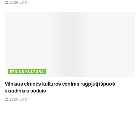
2026 08 07
ETNINĖ KULTŪRA
Vilniaus etninės kultūros centras rugpjūtį išpuoš
šiaudiniais sodais
2026 08 07