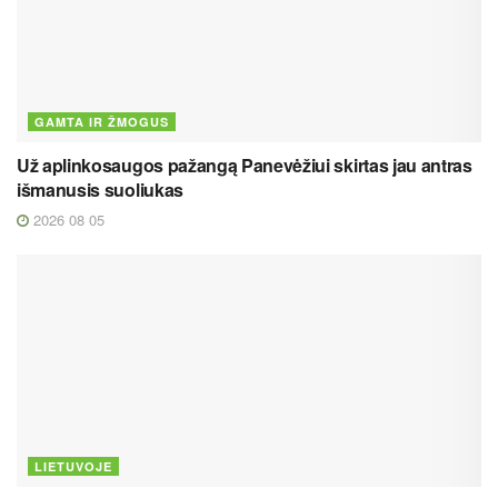
GAMTA IR ŽMOGUS
Už aplinkosaugos pažangą Panevėžiui skirtas jau antras
išmanusis suoliukas
2026 08 05
LIETUVOJE