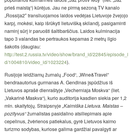
prieš maistą“) kūrėjus. Jau ne pirmą sezoną TV kanalo
„Rossija2″ transliuojamos laidos vedėjas Lietuvoje žvejojo
karpį, mokėsi, kaip išrūkyti lietuvišką skilandį, pasigaminti
naminį sūrį ir paruošti šaltibarščius. Laidos kulminacija
tapo 3 valandas be pertraukos kepamas 2 metrų ilgio
šakotis (daugiau:
http://test.2.russia.tv/video/show/brand_id/22845/episode_i
d/1004810/video_id/1023224
).
Rusijoje leidžiamų žurnalų „Food“, „Wine&Travel”
bendraautorius gurmanas A. Gendinas įspūdžius iš
Lietuvos aprašė dienraštyje „Vecherniaja Moskva“ (liet.
„Vakarinė Maskva“), kurio auditorija kasdien siekia per 1,2
mln. skaitytojų. Straipsnyje
„Kaimiška Lietuva. Maistas –
pozityvus“
žurnalistas pasidalino atsiliepimais apie
cepelinus, žvėrienos patiekalus, gyrė Lietuvos kaimo
turizmo sodybas, kuriose galima gardžiai pavalgyti ar