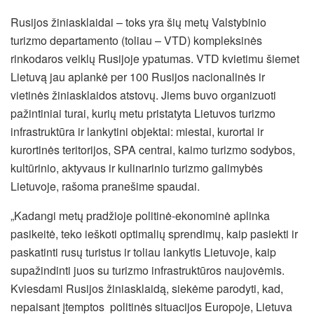
Rusijos žiniasklaidai – toks yra šių metų Valstybinio
turizmo departamento (toliau – VTD) kompleksinės
rinkodaros veiklų Rusijoje ypatumas. VTD kvietimu šiemet
Lietuvą jau aplankė per 100 Rusijos nacionalinės ir
vietinės žiniasklaidos atstovų. Jiems buvo organizuoti
pažintiniai turai, kurių metu pristatyta Lietuvos turizmo
infrastruktūra ir lankytini objektai: miestai, kurortai ir
kurortinės teritorijos, SPA centrai, kaimo turizmo sodybos,
kultūrinio,
aktyvaus ir kulinarinio turizmo galimybės
Lietuvoje, rašoma pranešime spaudai.
„Kadangi metų pradžioje politinė-ekonominė aplinka
pasikeitė, teko ieškoti optimalių sprendimų, kaip pasiekti ir
paskatinti rusų turistus ir toliau lankytis Lietuvoje, kaip
supažindinti juos su turizmo infrastruktūros naujovėmis.
Kviesdami Rusijos žiniasklaidą, siekėme parodyti, kad,
nepaisant įtemptos politinės situacijos Europoje, Lietuva