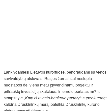
Lanklydamiesi Lietuvos kurortuose, bendraudami su vietos
savivaldybių atstovais, Rusjos žurnalistai neslepia
nuostabos dėl vienu metu įgyvendinamų projektų ir
pritrauktų investicijų skaičiaus. Interneto portalas mr7.tu
straipsnyje
„Kaip iš miesto-bankroto padaryti super kurortą“
kalbina Druskininkų merą, pateikia Druskininkų kurorto
plėtros pavyzdį (daugiau: