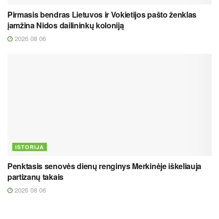
Pirmasis bendras Lietuvos ir Vokietijos pašto ženklas
įamžina Nidos dailininkų koloniją
2026 08 06
ISTORIJA
Penktasis senovės dienų renginys Merkinėje iškeliauja
partizanų takais
2026 08 06