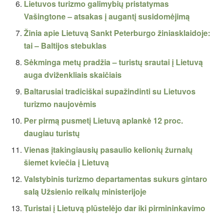
Lietuvos turizmo galimybių pristatymas
Vašingtone – atsakas į augantį susidomėjimą
Žinia apie Lietuvą Sankt Peterburgo žiniasklaidoje:
tai – Baltijos stebuklas
Sėkminga metų pradžia – turistų srautai į Lietuvą
auga dviženkliais skaičiais
Baltarusiai tradiciškai supažindinti su Lietuvos
turizmo naujovėmis
Per pirmą pusmetį Lietuvą aplankė 12 proc.
daugiau turistų
Vienas įtakingiausių pasaulio kelionių žurnalų
šiemet kviečia į Lietuvą
Valstybinis turizmo departamentas sukurs gintaro
salą Užsienio reikalų ministerijoje
Turistai į Lietuvą plūstelėjo dar iki pirmininkavimo