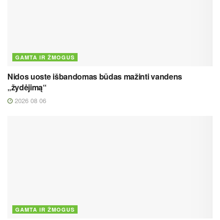
GAMTA IR ŽMOGUS
Nidos uoste išbandomas būdas mažinti vandens
„žydėjimą“
2026 08 06
GAMTA IR ŽMOGUS