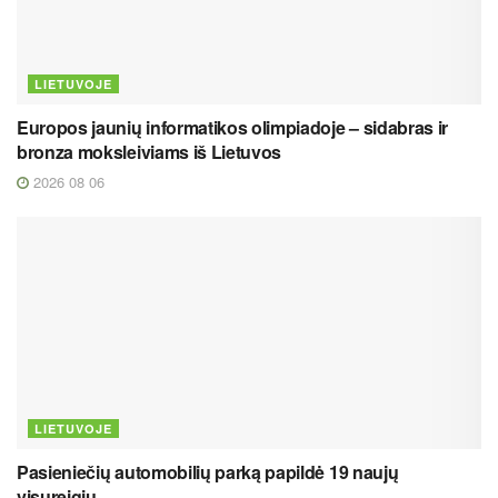
LIETUVOJE
Europos jaunių informatikos olimpiadoje – sidabras ir
bronza moksleiviams iš Lietuvos
2026 08 06
LIETUVOJE
Pasieniečių automobilių parką papildė 19 naujų
visureigių