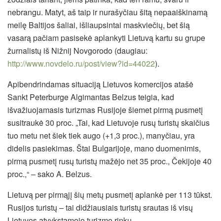
nebrangu. Matyt, aš taip ir nurašyčiau šitą nepaaiškinamą
meilę Baltijos šaliai, išliaupsintai maskviečių, bet šią
vasarą pačiam pasisekė aplankyti Lietuvą kartu su grupe
žurnalistų iš Nižnij Novgorodo (daugiau:
http://www.novdelo.ru/post/view?id=44022
).
Apibendrindamas situaciją Lietuvos komercijos atašė
Sankt Peterburge Algimantas Belzus teigia, kad
išvažiuojamasis turizmas Rusijoje šiemet pirmą pusmetį
susitraukė 30 proc. „Tai, kad Lietuvoje rusų turistų skaičius
tuo metu net šiek tiek augo (+1,3 proc.), manyčiau, yra
didelis pasiekimas. Štai Bulgarijoje, mano duomenimis,
pirmą pusmetį rusų turistų mažėjo net 35 proc., Čekijoje 40
proc.,“ – sako A. Belzus.
Lietuvą per pirmąjį šių metų pusmetį aplankė per 113 tūkst.
Rusijos turistų – tai didžiausiais turistų srautas iš visų
Lietuvos atvykstamojo turizmo rinkų.