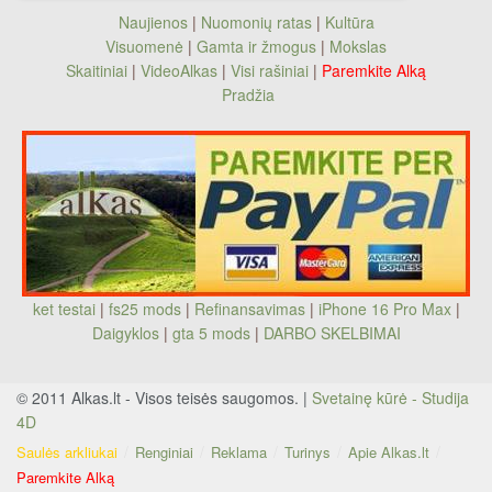
Naujienos
|
Nuomonių ratas
|
Kultūra
Visuomenė
|
Gamta ir žmogus
|
Mokslas
Skaitiniai
|
VideoAlkas
|
Visi rašiniai
|
Paremkite Alką
Pradžia
ket testai
|
fs25 mods
|
Refinansavimas
|
iPhone 16 Pro Max
|
Daigyklos
|
gta 5 mods
|
DARBO SKELBIMAI
© 2011 Alkas.lt - Visos teisės saugomos. |
Svetainę kūrė - Studija
4D
Saulės arkliukai
Renginiai
Reklama
Turinys
Apie Alkas.lt
Paremkite Alką