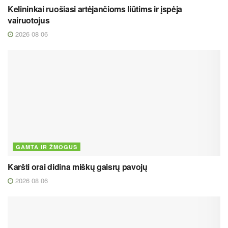
Kelininkai ruošiasi artėjančioms liūtims ir įspėja
vairuotojus
2026 08 06
GAMTA IR ŽMOGUS
Karšti orai didina miškų gaisrų pavojų
2026 08 06