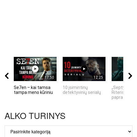
17:50
12:25
Se7en – kai tamsa
10 įsimintinų
„Septynių Ka
tampa meno kūriniu
detektyvinių serialų
Riteris" – kai
paprastumas
ALKO TURINYS
ALKO
TURINYS