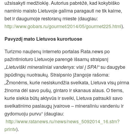
užsisakyti medžioklę. Autorius pabrėžė, kad kokybiško
naminio maisto Lietuvoje galima paragauti ne tik kaime,
bet ir daugumoje restoranų mieste (daugiau:
http://www.gobars.ru/gourmet/2014/05/gourmet225.html
).
Pavyzdį mato Lietuvos kurortuose
Turizmo naujienų interneto portalas Rata.news po
pažintinioturo Lietuvoje parengė išsamų straipsnį
„Lietuviški mineraliniai vandenys: visi į SPA!“
su daugybe
įspūdingų nuotraukų. Straipsnio įžangoje rašoma:
„
Žmonėms, kurie nesiskundžia sveikata, Lietuva visų pirma
žinoma dėl savo pušų, gintaro ir skanaus alaus. O tiems,
kurie siekia būtų aktyvūs ir sveiki, Lietuva patraukli savo
sveikatinimo paslaugų įvairove – mineraliniu vandeniu ir
gydomuoju purvu“ (daugiau:
http://www.ratanews.ru/news/news_5092014_16.stm?
printv
).