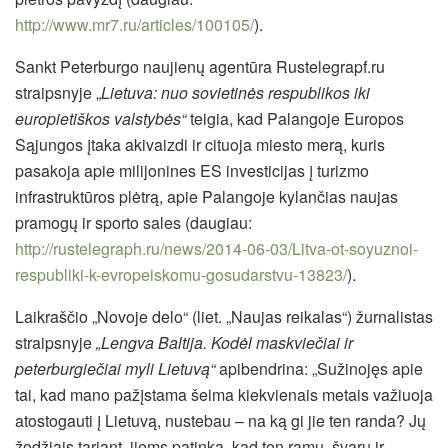
http://www.mr7.ru/articles/100105/
).
Sankt Peterburgo naujienų agentūra Rustelegrapf.ru
straipsnyje „
Lietuva: nuo sovietinės respublikos iki
europietiškos valstybės“
teigia, kad Palangoje Europos
Sąjungos įtaka akivaizdi ir cituoja miesto merą, kuris
pasakoja apie milijonines ES investicijas į turizmo
infrastruktūros plėtrą, apie Palangoje kylančias naujas
pramogų ir sporto sales (daugiau:
http://rustelegraph.ru/news/2014-06-03/Litva-ot-soyuznoi-
respubliki-k-evropeiskomu-gosudarstvu-13823/
).
Laikraščio „Novoje delo“ (liet. „Naujas reikalas“) žurnalistas
straipsnyje
„Lengva Baltija. Kodėl maskviečiai ir
peterburgiečiai myli Lietuvą“
apibendrina: „Sužinojęs apie
tai, kad mano pažįstama šeima kiekvienais metais važiuoja
atostogauti į Lietuvą, nustebau – na ką gi jie ten randa? Jų
žodžiais tariant, jiems patinka, kad ten ramu, švaru ir