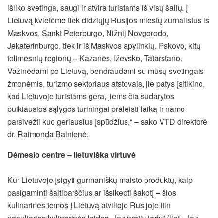
išliko svetinga, saugi ir atvira turistams iš visų šalių. Į
Lietuvą kvietėme tiek didžiųjų Rusijos miestų žurnalistus iš
Maskvos, Sankt Peterburgo, Nižnij Novgorodo,
Jekaterinburgo, tiek ir iš Maskvos apylinkių, Pskovo, kitų
tolimesnių regionų – Kazanės, Iževsko, Tatarstano.
Važinėdami po Lietuvą, bendraudami su mūsų svetingais
žmonėmis, turizmo sektoriaus atstovais, jie patys įsitikino,
kad Lietuvoje turistams gera, jiems čia sudarytos
puikiausios sąlygos turiningai praleisti laiką ir namo
parsivežti kuo geriausius įspūdžius,“ – sako VTD direktorė
dr. Raimonda Balnienė.
Dėmesio centre – lietuviška virtuvė
Kur Lietuvoje įsigyti gurmaniškų maisto produktų, kaip
pasigaminti šaltibarščius ar išsikepti šakotį – šios
kulinarinės temos į Lietuvą atviliojo Rusijoje itin
populiarios kulinarinės laidos
„
Jaz protiv iedy” (liet. „Jaz