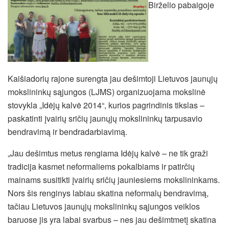
Birželio pabaigoje
Kaišiadorių rajone surengta jau dešimtoji Lietuvos jaunųjų
mokslininkų sąjungos (LJMS) organizuojama mokslinė
stovykla „Idėjų kalvė 2014“, kurios pagrindinis tikslas –
paskatinti įvairių sričių jaunųjų mokslininkų tarpusavio
bendravimą ir bendradarbiavimą.
„Jau dešimtus metus rengiama Idėjų kalvė – ne tik graži
tradicija kasmet neformaliems pokalbiams ir patirčių
mainams susitikti įvairių sričių jauniesiems mokslininkams.
Nors šis renginys labiau skatina neformalų bendravimą,
tačiau Lietuvos jaunųjų mokslininkų sąjungos veiklos
baruose jis yra labai svarbus – nes jau dešimtmetį skatina