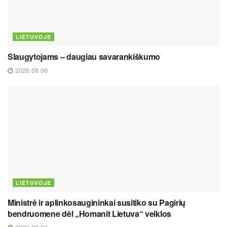
LIETUVOJE
Slaugytojams – daugiau savarankiškumo
2026 08 06
LIETUVOJE
Ministrė ir aplinkosaugininkai susitiko su Pagirių
bendruomene dėl „Homanit Lietuva“ veiklos