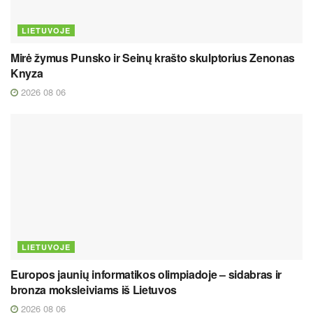
LIETUVOJE
Mirė žymus Punsko ir Seinų krašto skulptorius Zenonas
Knyza
2026 08 06
LIETUVOJE
Europos jaunių informatikos olimpiadoje – sidabras ir
bronza moksleiviams iš Lietuvos
2026 08 06