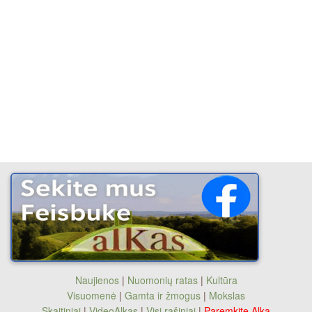
Naujienos
|
Nuomonių ratas
|
Kultūra
Visuomenė
|
Gamta ir žmogus
|
Mokslas
Skaitiniai
|
VideoAlkas
|
Visi rašiniai
|
Paremkite Alką