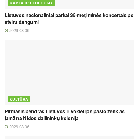
GAMTA IR EKOLOGIJA
Lietuvos nacionaliniai parkai 35-metį minės koncertais po
atviru dangumi
2026 08 06
KULTŪRA
Pirmasis bendras Lietuvos ir Vokietijos pašto ženklas
įamžina Nidos dailininkų koloniją
2026 08 06