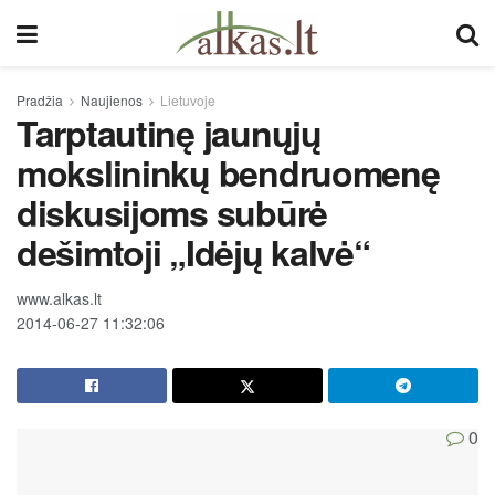
Pradžia
Naujienos
Lietuvoje
Tarptautinę jaunųjų
mokslininkų bendruomenę
diskusijoms subūrė
dešimtoji „Idėjų kalvė“
www.alkas.lt
2014-06-27 11:32:06
0