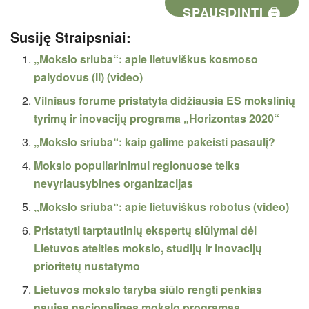
SPAUSDINTI 🖨
Susiję Straipsniai:
„Mokslo sriuba“: apie lietuviškus kosmoso
palydovus (II) (video)
Vilniaus forume pristatyta didžiausia ES mokslinių
tyrimų ir inovacijų programa „Horizontas 2020“
„Mokslo sriuba“: kaip galime pakeisti pasaulį?
Mokslo populiarinimui regionuose telks
nevyriausybines organizacijas
„Mokslo sriuba“: apie lietuviškus robotus (video)
Pristatyti tarptautinių ekspertų siūlymai dėl
Lietuvos ateities mokslo, studijų ir inovacijų
prioritetų nustatymo
Lietuvos mokslo taryba siūlo rengti penkias
naujas nacionalines mokslo programas