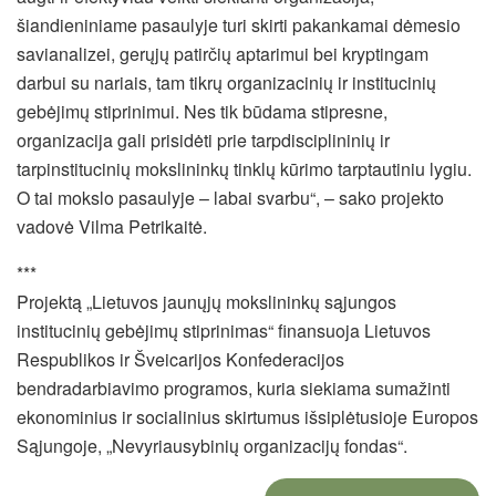
šiandieniniame pasaulyje turi skirti pakankamai dėmesio
savianalizei, gerųjų patirčių aptarimui bei kryptingam
darbui su nariais, tam tikrų organizacinių ir institucinių
gebėjimų stiprinimui. Nes tik būdama stipresne,
organizacija gali prisidėti prie tarpdisciplininių ir
tarpinstitucinių mokslininkų tinklų kūrimo tarptautiniu lygiu.
O tai mokslo pasaulyje – labai svarbu“, – sako projekto
vadovė Vilma Petrikaitė.
***
Projektą „Lietuvos jaunųjų mokslininkų sąjungos
institucinių gebėjimų stiprinimas“ finansuoja Lietuvos
Respublikos ir Šveicarijos Konfederacijos
bendradarbiavimo programos, kuria siekiama sumažinti
ekonominius ir socialinius skirtumus išsiplėtusioje Europos
Sąjungoje, „Nevyriausybinių organizacijų fondas“.