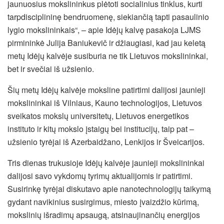
jaunuosius mokslininkus plėtoti socialinius tinklus, kurti
tarpdisciplininę bendruomenę, siekiančią tapti
pasaulinio
lygio mokslininkais“, – apie Idėjų kalvę pasakoja LJMS
pirmininkė Julija Baniukevič ir džiaugiasi, kad jau keletą
metų Idėjų kalvėje susiburia ne tik Lietuvos mokslininkai,
bet ir svečiai iš užsienio.
Šių metų Idėjų kalvėje moksline patirtimi dalijosi jaunieji
mokslininkai iš Vilniaus, Kauno technologijos, Lietuvos
sveikatos mokslų universitetų, Lietuvos energetikos
instituto ir kitų mokslo įstaigų bei institucijų, taip pat –
užsienio tyrėjai iš Azerbaidžano, Lenkijos ir Šveicarijos.
Tris dienas trukusioje Idėjų kalvėje jaunieji mokslininkai
dalijosi savo vykdomų tyrimų aktualijomis ir patirtimi.
Susirinkę tyrėjai diskutavo apie nanotechnologijų taikymą
gydant navikinius susirgimus, miesto įvaizdžio kūrimą,
mokslinių išradimų apsaugą, atsinaujinančių energijos