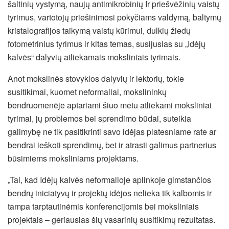
šaltinių vystymą, naujų antimikrobinių Ir priešvėžinių vaistų
tyrimus, vartotojų priešinimosi pokyčiams valdymą, baltymų
kristalografijos taikymą vaistų kūrimui, dulkių žiedų
fotometrinius tyrimus ir kitas temas, susijusias su „Idėjų
kalvės“ dalyvių atliekamais moksliniais tyrimais.
Anot mokslinės stovyklos dalyvių ir lektorių, tokie
susitikimai, kuomet neformaliai, mokslininkų
bendruomenėje aptariami šiuo metu atliekami moksliniai
tyrimai, jų problemos bei sprendimo būdai, suteikia
galimybę ne tik pasitikrinti savo idėjas platesniame rate ar
bendrai ieškoti sprendimų, bet ir atrasti galimus partnerius
būsimiems moksliniams projektams.
„Tai, kad Idėjų kalvės neformalioje aplinkoje gimstančios
bendrų iniciatyvų ir projektų idėjos nelieka tik kalbomis ir
tampa tarptautinėmis konferencijomis bei moksliniais
projektais – geriausias šių vasarinių susitikimų rezultatas.