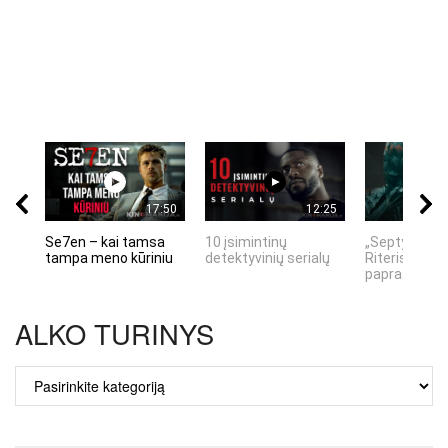
17:50
12:25
Se7en – kai tamsa
10 įsimintinų
„Septynių Ka
tampa meno kūriniu
detektyvinių serialų
Riteris" – kai
paprastumas
ALKO TURINYS
ALKO
TURINYS