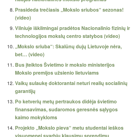
Prasideda trečiasis „Mokslo sriubos“ sezonas!
(video)
Vilniuje iškilmingai pradėtos Nacionalinio fizinių ir
technologijos mokslų centro statybos (video)
„Mokslo sriuba“: Skalūnų dujų Lietuvoje nėra,
bet… (video)
Bus įteiktos Švietimo ir mokslo ministerijos
Mokslo premijos užsienio lietuviams
Vaikų sulaukę doktorantai neturi realių socialinių
garantijų
Po ketverių metų pertraukos didėja švietimo
finansavimas, sudaromos geresnės sąlygos
kaimo mokykloms
Projekto „Mokslo pieva“ metu studentai ieškos
visuomenei svarbių klausimų sprendimų