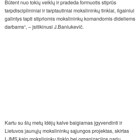
Būtent nuo tokių veiklų ir pradeda formuotis stiprūs
tarpdisciplininiai ir tarptautiniai mokslininkų tinklai, ilgainiui
galintys tapti stipriomis mokslininkų komandomis dideliems
darbams“, – įsitikinusi J.Baniukevič.
Kartu su šių metų Idėjų kalve baigiamas įgyvendinti ir
Lietuvos jaunųjų mokslininkų sąjungos projektas, skirtas
LJMS kaip mokslininkų tinklo bei organizacijos narių