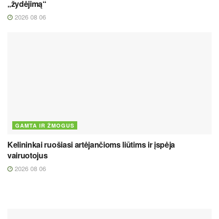
„žydėjimą“
2026 08 06
GAMTA IR ŽMOGUS
Kelininkai ruošiasi artėjančioms liūtims ir įspėja
vairuotojus
2026 08 06