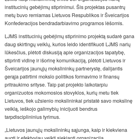
institucinių gebėjimų stiprinimui. Šis projektas pusantrų
metų buvo remiamas Lietuvos Respublikos ir Šveicarijos
Konfederacijos bendradarbiavimo programos lėšomis.
LJMS institucinių gebėjimų stiprinimo projektą sudarė gana
daug skirtingų veiklų, kurios leido identifikuoti LJMS narių
lūkesčius, plėtoti diskusiją apie organizacijos tapatybę,
stiprinti vidinę ir išorinę komunikaciją, plėtoti Lietuvos ir
Šveicarijos jaunųjų mokslininkų partnerystę, dalijantis
gerąja patirtimi mokslo politikos formavimo ir finansų
pritraukimo srityse. Taip pat projekto laikotarpiu
organizuotos mokomosios stovyklos, kurių metu tiek
Lietuvos, tiek užsienio mokslininkai pristatė savo mokslinę
veiklą, ieškojo galimybių inicijuoti bendrus
tarpdisciplininius tyrimus.
„Lietuvos jaunųjų mokslininkų sąjunga, kaip ir kiekviena
augti ir efektyviau veikti siekianti organizacija,