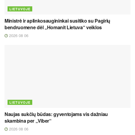
LIETUVOJE
Ministrė ir aplinkosaugininkai susitiko su Pagirių
bendruomene dėl „Homanit Lietuva“ veiklos
2026 08 06
LIETUVOJE
Naujas sukčių būdas: gyventojams vis dažniau
skambina per „Viber“
2026 08 06