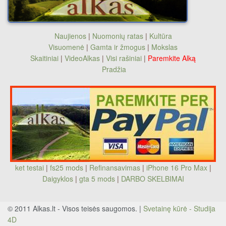
Naujienos
|
Nuomonių ratas
|
Kultūra
Visuomenė
|
Gamta ir žmogus
|
Mokslas
Skaitiniai
|
VideoAlkas
|
Visi rašiniai
|
Paremkite Alką
Pradžia
ket testai
|
fs25 mods
|
Refinansavimas
|
iPhone 16 Pro Max
|
Daigyklos
|
gta 5 mods
|
DARBO SKELBIMAI
© 2011 Alkas.lt - Visos teisės saugomos. |
Svetainę kūrė - Studija
4D