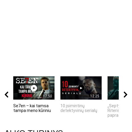
17:50
12:25
Se7en – kai tamsa
10 įsimintinų
„Septynių Ka
tampa meno kūriniu
detektyvinių serialų
Riteris" – kai
paprastumas