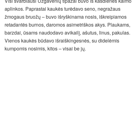
Visi svarbiausi Užgavėnių tipažai buvo iš kasdienės kaimo
aplinkos. Paprastai kaukės turėdavo seno, negražaus
žmogaus bruožų – buvo išryškinama nosis, iškreipiamos
retadantės burnos, daromos asimetriškos akys. Plaukams,
barzdai, ūsams naudodavo avikailį, ašutus, linus, pakulas.
Vienos kaukės būdavo išraiškingesnės, su didelėmis
kumpomis nosimis, kitos – visai be jų.