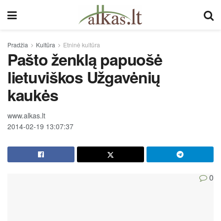
Pradžia
Kultūra
Etninė kultūra
Pašto ženklą papuošė
lietuviškos Užgavėnių
kaukės
www.alkas.lt
2014-02-19 13:07:37
0