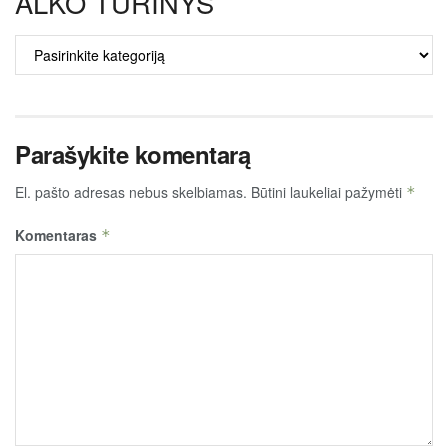
ALKO TURINYS
ALKO
TURINYS
Parašykite komentarą
El. pašto adresas nebus skelbiamas.
Būtini laukeliai pažymėti
*
Komentaras
*