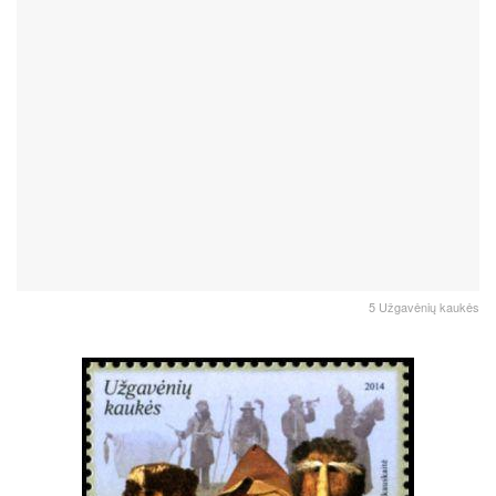
5 Užgavėnių kaukės