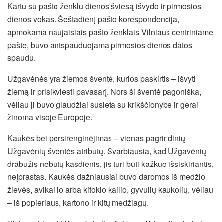
Kartu su pašto ženklu dienos šviesą išvydo ir pirmosios
dienos vokas. Šeštadienį pašto korespondencija,
apmokama naujaisiais pašto ženklais Vilniaus centriniame
pašte, buvo
antspauduojama pirmosios dienos datos
spaudu.
Užgavėnės yra žiemos šventė, kurios paskirtis – išvyti
žiemą ir prisikviesti pavasarį. Nors ši šventė pagoniška,
vėliau ji buvo glaudžiai susieta su krikščionybe ir gerai
žinoma visoje Europoje.
Kaukės bei persirenginėjimas – vienas pagrindinių
Užgavėnių šventės atributų. Svarbiausia, kad Užgavėnių
drabužis nebūtų kasdienis, jis turi būti kažkuo išsiskiriantis,
neįprastas. Kaukės dažniausiai buvo daromos iš medžio
žievės, avikailio arba kitokio kailio, gyvulių kaukolių, vėliau
– iš popieriaus, kartono ir kitų medžiagų.