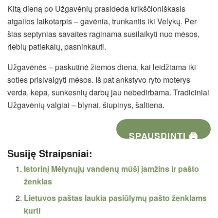
Kitą dieną po Užgavėnių prasideda krikščioniškasis
atgailos laikotarpis – gavėnia, trunkantis iki Velykų. Per
šias septynias savaites raginama susilaikyti nuo mėsos,
riebių patiekalų, pasninkauti.
Užgavėnės – paskutinė žiemos diena, kai leidžiama iki
soties prisivalgyti mėsos. Iš pat ankstyvo ryto moterys
verda, kepa, sunkesnių darbų jau nebedirbama. Tradiciniai
Užgavėnių valgiai – blynai, šiupinys, šaltiena.
SPAUSDINTI 🖨
Susiję Straipsniai:
Istorinį Mėlynųjų vandenų mūšį įamžins ir pašto
ženklas
Lietuvos paštas laukia pasiūlymų pašto ženklams
kurti