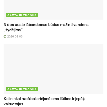
GAMTA IR ŽMOGUS
Nidos uoste išbandomas būdas mažinti vandens
„žydėjimą“
2026 08 06
GAMTA IR ŽMOGUS
Kelininkai ruošiasi artėjančioms liūtims ir įspėja
vairuotojus