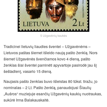
5 Užgavėnių kaukės
Tradicinei lietuvių liaudies šventei – Užgavėnėms –
Lietuvos paštas šiemet išleido naują pašto ženklą. Nors
šiemet Užgavėnės švenčiamos kovo 4 dieną, pašto
ženklas šiai šventei paminėti apyvartoje pasirodė jau šį
šeštadienį, vasario 15 dieną.
Naujasis pašto ženklas buvo išleistas 80 tūkst. tiražu, jo
nominalas – 2 Lt. Pašto ženklą, panaudojusi Šiaulių
„Aušros“ muziejuje esančių Užgavėnių kaukių nuotraukas,
sukūrė Irma Balakauskaitė.