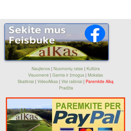
Naujienos
|
Nuomonių ratas
|
Kultūra
Visuomenė
|
Gamta ir žmogus
|
Mokslas
Skaitiniai
|
VideoAlkas
|
Visi rašiniai
|
Paremkite Alką
Pradžia