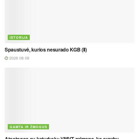
ISTORIJA
Spaustuvė, kurios nesurado KGB (II)
2026 08 08
GAMTA IR ŽMOGUS
Atostogos su keturkoju: VMVT primena, ko svarbu