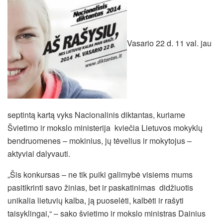
Vasario 22 d. 11 val. jau
septintą kartą vyks Nacionalinis diktantas, kuriame
Švietimo ir mokslo ministerija kviečia Lietuvos mokyklų
bendruomenes – mokinius, jų tėvelius ir mokytojus –
aktyviai dalyvauti.
„Šis konkursas – ne tik puiki galimybė visiems mums
pasitikrinti savo žinias, bet ir paskatinimas didžiuotis
unikalia lietuvių kalba, ją puoselėti, kalbėti ir rašyti
taisyklingai,“ – sako švietimo ir mokslo ministras Dainius