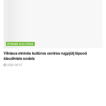
ETNINĖ KULTŪRA
Vilniaus etninės kultūros centras rugpjūtį išpuoš
šiaudiniais sodais
2026 08 07