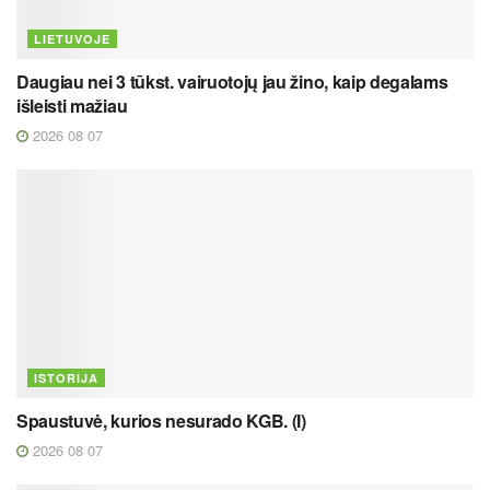
LIETUVOJE
Daugiau nei 3 tūkst. vairuotojų jau žino, kaip degalams
išleisti mažiau
2026 08 07
ISTORIJA
Spaustuvė, kurios nesurado KGB. (I)
2026 08 07