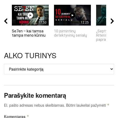
17:50
12:25
Se7en – kai tamsa
10 įsimintinų
„Septynių Ka
tampa meno kūriniu
detektyvinių serialų
Riteris" – kai
paprastumas
ALKO TURINYS
ALKO
TURINYS
Parašykite komentarą
El. pašto adresas nebus skelbiamas.
Būtini laukeliai pažymėti
*
Komentaras
*