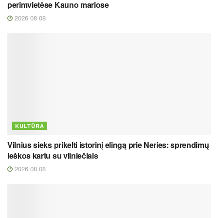
perimvietėse Kauno mariose
2026 08 08
KULTŪRA
Vilnius sieks prikelti istorinį elingą prie Neries: sprendimų
ieškos kartu su vilniečiais
2026 08 08