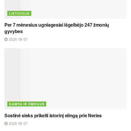
LIETUVOJE
Per 7 mėnesius ugniagesiai išgelbėjo 247 žmonių
gyvybes
2026 08 07
GAMTA IR ŽMOGUS
Sostinė sieks prikelti istorinį elingą prie Neries
2026 08 07