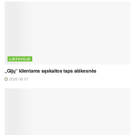
LIETUVOJE
„Gijų“ klientams sąskaitos taps aiškesnės
2026 08 07