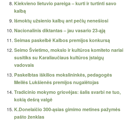
Kiekvieno lietuvio pareiga – kurti ir turtinti savo
kalbą
Išmoktų užsienio kalbų ant pečių nenešiosi
Nacionalinis diktantas – jau vasario 23-ąją
Seimas paskelbė Kalbos premijos konkursą
Seimo Švietimo, mokslo ir kultūros komiteto nariai
susitiks su Karaliaučiaus kultūros įstaigų
vadovais
Paskelbtas iškilios mokslininkės, pedagogės
Meilės Lukšienės premijos nugalėtojas
Tradicinio mokymo griovėjas: šalis svarbi ne tuo,
kokią dešrą valgė
K.Donelaičio 300-ąsias gimimo metines pažymės
pašto ženklas