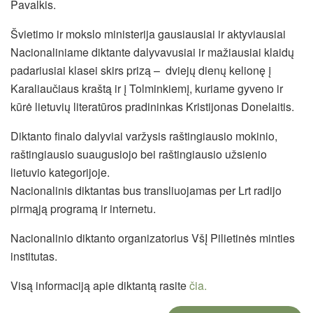
Pavalkis.
Švietimo ir mokslo ministerija gausiausiai ir aktyviausiai
Nacionaliniame diktante dalyvavusiai ir mažiausiai klaidų
padariusiai klasei skirs prizą – dviejų dienų kelionę į
Karaliaučiaus kraštą ir į Tolminkiemį, kuriame gyveno ir
kūrė lietuvių literatūros pradininkas Kristijonas Donelaitis.
Diktanto finalo dalyviai varžysis raštingiausio mokinio,
raštingiausio suaugusiojo bei raštingiausio užsienio
lietuvio kategorijoje.
Nacionalinis diktantas bus transliuojamas per Lrt radijo
pirmąją programą ir internetu.
Nacionalinio diktanto organizatorius VšĮ Pilietinės minties
institutas.
Visą informaciją apie diktantą rasite
čia.