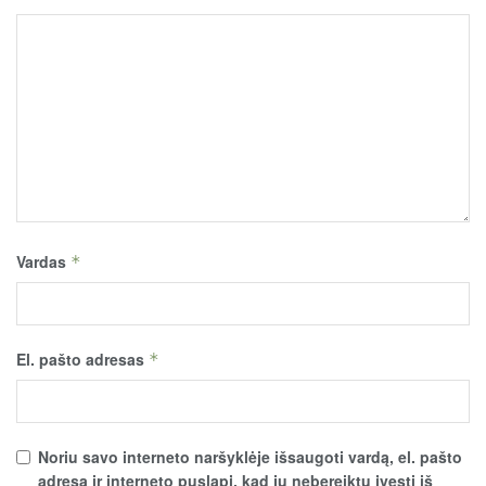
Vardas
*
El. pašto adresas
*
Noriu savo interneto naršyklėje išsaugoti vardą, el. pašto
adresą ir interneto puslapį, kad jų nebereiktų įvesti iš