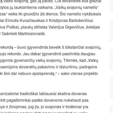
tą vaiko svajonę, gali ją palikti. Čia dovanėlės bus gražiai
atytos jų laukiantiems vaikams. „Vaikų svajonių namelis“
zas“ veiks iki gruodžio 26 dienos. Šio namelio nykštukais
ai Eimutis Kvosčiauskas ir Kristijonas Bartoševičius
us Poška), plaukų stilistas Valerijus Gigevičius, šokėjas
r Gabrielė Martirosionaitė.
rekordą – buvo įgyvendinta beveik 5 tūkstančiai svajonių,
naujo rekordo. Jau dabar įgyvendinti pasirinkta daugiau
ygomis gyvenančių vaikų svajonių. Tikimės, kad „Vaikų
 pasirūpins dovanėlių pakavimu ir išsiuntimu, padrąsins
iki šiol dar nebuvo apsisprendę,“ – sako vienas projekto
ganizatoriai tradiciškai labiausiai skatina dovanas
si kiti pagalbininkai padės dovanoms nukeliauti pas
 ir žinojimas, jog jis, jo svajonės ir troškimai yra