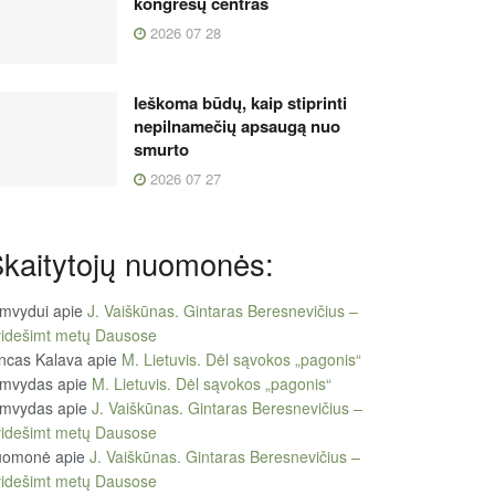
kongresų centras
2026 07 28
Ieškoma būdų, kaip stiprinti
nepilnamečių apsaugą nuo
smurto
2026 07 27
kaitytojų nuomonės:
imvydui
apie
J. Vaiškūnas. Gintaras Beresnevičius –
videšimt metų Dausose
ncas Kalava
apie
M. Lietuvis. Dėl sąvokos „pagonis“
imvydas
apie
M. Lietuvis. Dėl sąvokos „pagonis“
imvydas
apie
J. Vaiškūnas. Gintaras Beresnevičius –
videšimt metų Dausose
uomonė
apie
J. Vaiškūnas. Gintaras Beresnevičius –
videšimt metų Dausose