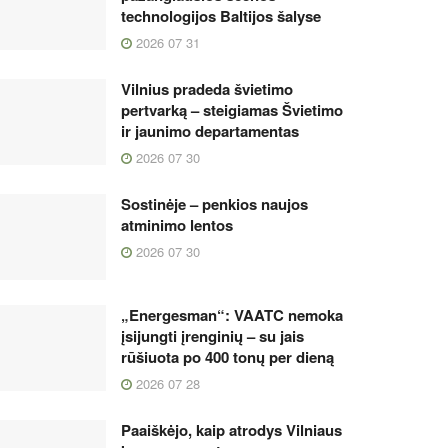
technologijos Baltijos šalyse
2026 07 31
Vilnius pradeda švietimo
pertvarką – steigiamas Švietimo
ir jaunimo departamentas
2026 07 30
Sostinėje – penkios naujos
atminimo lentos
2026 07 30
„Energesman“: VAATC nemoka
įsijungti įrenginių – su jais
rūšiuota po 400 tonų per dieną
2026 07 28
Paaiškėjo, kaip atrodys Vilniaus