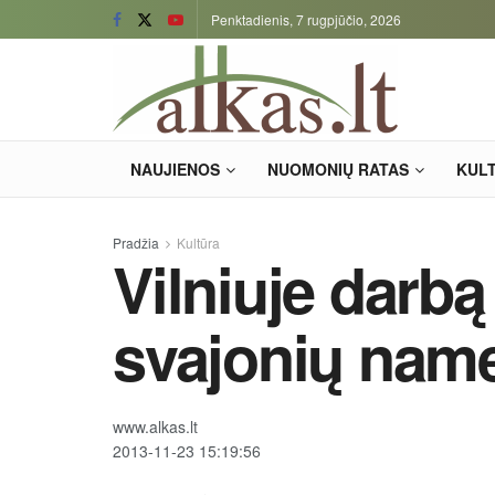
Penktadienis, 7 rugpjūčio, 2026
NAUJIENOS
NUOMONIŲ RATAS
KUL
Pradžia
Kultūra
Vilniuje darb
svajonių name
www.alkas.lt
2013-11-23 15:19:56