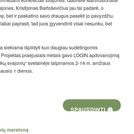
šsirinkdami konkrečias svajones: Gabrielė Martirosionaitė
ajones, Kristijonas Bartoševičius jau tai padarė, o
onę, bet ir paskatino savo draugus pasekti jo pavyzdžiu.
 labai paprasti, tad juos įgyvendinti visai nesunku, bet
ria siekiama išpildyti kuo daugiau sudėtingomis
. Projektas praėjusiais metais gavo LOGIN apdovanojimą
Vaikų svajonių“ svetainėje talpinamos 2-14 m. amžiaus
sausio 1 dienos.
SPAUSDINTI 🖨
inių maratoną