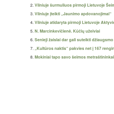
Vilniuje šurmuliuos pirmoji Lietuvoje Š
Vilniuje įteikti „Jaunimo apdovanojimai“
Vilniuje atidaryta pirmoji Lietuvoje Aktyvi
N. Marcinkevičienė. Kūčių užeiviai
Senieji žaislai dar gali suteikti džiaugsmo
„Kultūros naktis“ pakvies net į 167 rengi
Mokiniai tapo savo šeimos metraštininka