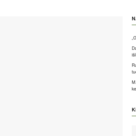
N
„G
Da
iš
Ru
tu
M.
ke
Ki