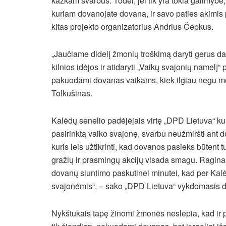
kažkam svarbūs. Todėl, jei tik yra tokia galimybė
kuriam dovanojate dovaną, ir savo paties akimis pa
kitas projekto organizatorius Andrius Čepkus.
„Jaučiame didelį žmonių troškimą daryti gerus da
kilnios idėjos ir atidaryti „Vaikų svajonių namelį
pakuodami dovanas vaikams, kiek ilgiau negu m
Tolkušinas.
Kalėdų senelio padėjėjais virtę „DPD Lietuva“ kur
pasirinktą vaiko svajonę, svarbu neužmiršti ant 
kuris leis užtikrinti, kad dovanos pasieks būtent tu
gražių ir prasmingų akcijų visada smagu. Raginame i
dovanų siuntimo paskutinei minutei, kad per Kalėd
svajonėmis“, – sako „DPD Lietuva“ vykdomasis dir
Nykštukais tapę žinomi žmonės neslepia, kad ir pa