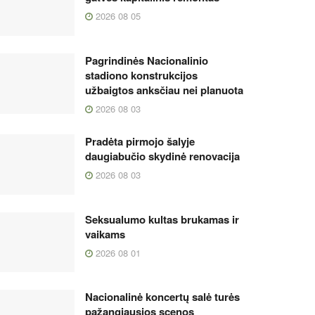
2026 08 05
Pagrindinės Nacionalinio
stadiono konstrukcijos
užbaigtos anksčiau nei planuota
2026 08 03
Pradėta pirmojo šalyje
daugiabučio skydinė renovacija
2026 08 03
Seksualumo kultas brukamas ir
vaikams
2026 08 01
Nacionalinė koncertų salė turės
pažangiausios scenos