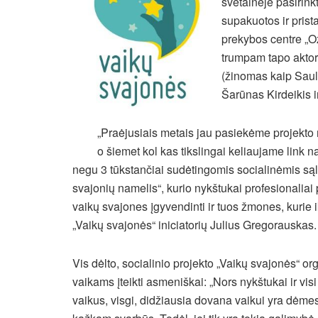
svetainėje pasirink
supakuotos ir prist
prekybos centre „O
trumpam tapo aktori
(žinomas kaip Sauli
Šarūnas Kirdeikis i
„Praėjusiais metais jau pasiekėme projekto 
o šiemet kol kas tikslingai keliaujame link 
negu 3 tūkstančiai
sudėtingomis socialinėmis sąl
svajonių namelis“, kurio nykštukai profesionaliai
vaikų svajones įgyvendinti ir tuos žmones, kurie 
„Vaikų svajonės“ iniciatorių Julius Gregorauskas.
Vis dėlto, socialinio projekto „Vaikų svajonės“ or
vaikams įteikti asmeniškai: „Nors nykštukai ir vi
vaikus, visgi, didžiausia dovana vaikui yra dėmesys