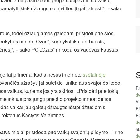
, kviečiame pasinaudoti proga susipažinti su vaiku,
matyti, kiek džiaugsmo ir vilties ji gali atnešti“, – sako
rbus, todėl džiaugiamės galėdami prisidėti prie šios
“ prekybos centre „Ozas“, kur nykštukai darbuosis,
ėnesį“, – sako PC „Ozas“ rinkodaros vadovas Faustas
S
jeriai primena, kad atnešus interneto
svetainėje
dovanėlės užrašyti jai suteikto unikalaus svajonės kodo,
R
os vaikus, kuriems jos yra skirtos. „Prisidėti prie tokių
d
r kitus prisijungti prie šio projekto ir neatidėlioti
Vi
as vaikai jau galėtų džiaugtis išsipildžiusiomis
R
ektorius Kastytis Valantinas.
R
d
n
tys mielai prisideda prie vaikų svajonių pildymo – ir ne
d