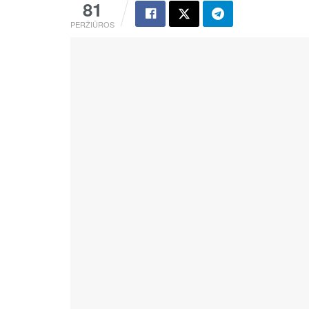
81
PERŽIŪROS