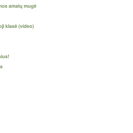
eimos amatų mugė
oji klasė (video)
nius!
is