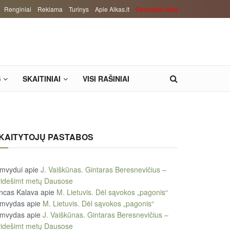
Renginiai
Reklama
Turinys
Apie Alkas.lt
Paremkite Alką
S
SKAITINIAI
VISI RAŠINIAI
KAITYTOJŲ PASTABOS
imvydui
apie
J. Vaiškūnas. Gintaras Beresnevičius –
videšimt metų Dausose
ncas Kalava
apie
M. Lietuvis. Dėl sąvokos „pagonis“
imvydas
apie
M. Lietuvis. Dėl sąvokos „pagonis“
imvydas
apie
J. Vaiškūnas. Gintaras Beresnevičius –
videšimt metų Dausose