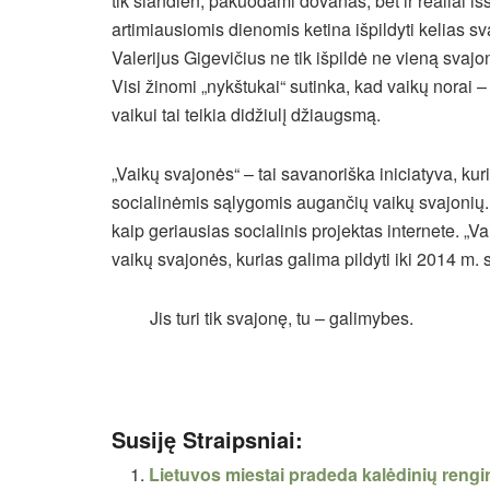
tik šiandien, pakuodami dovanas, bet ir realiai i
artimiausiomis dienomis ketina išpildyti kelias sv
Valerijus Gigevičius ne tik išpildė ne vieną svaj
Visi žinomi „nykštukai“ sutinka, kad vaikų norai –
vaikui tai teikia didžiulį džiaugsmą.
„Vaikų svajonės“ – tai savanoriška iniciatyva, ku
socialinėmis sąlygomis augančių vaikų svajonių
kaip geriausias socialinis projektas internete. „
vaikų svajonės, kurias galima pildyti iki 2014 m. 
Jis turi tik svajonę, tu – galimybes.
Susiję Straipsniai:
Lietuvos miestai pradeda kalėdinių reng