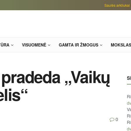
Saulės arkliukai
TŪRA
VISUOMENĖ
GAMTA IR ŽMOGUS
MOKSLA
ą pradeda „Vaikų
S
lis“
R
d
Vi
R
0
R
d