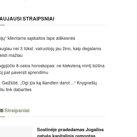
AUJAUSI STRAIPSNIAI
ijų“ klientams sąskaitos taps aiškesnės
ugiau nei 3 tūkst. vairuotojų jau žino, kaip degalams
leisti mažiau
gpjūčio 8-osios horoskopas: ne kiekvieną mintį būtina
oj pat paversti sprendimu
 Gaižiūtė. „Ogi jūs ką šiandien darot…“ Knygnešių
liu link dabarties
ti
Straipsniai
Sostinėje pradedamas Jogailos
gatvės kapitalinis remontas