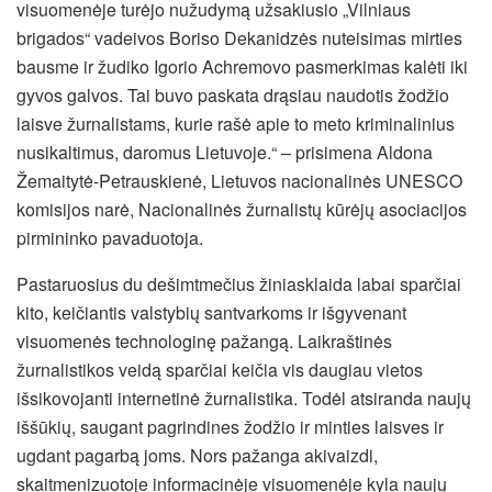
visuomenėje turėjo nužudymą užsakiusio „Vilniaus
brigados“ vadeivos Boriso Dekanidzės nuteisimas mirties
bausme ir žudiko Igorio Achremovo pasmerkimas kalėti iki
gyvos galvos. Tai buvo paskata drąsiau naudotis žodžio
laisve žurnalistams, kurie rašė apie to meto kriminalinius
nusikaltimus, daromus Lietuvoje.“ – prisimena Aldona
Žemaitytė-Petrauskienė, Lietuvos nacionalinės UNESCO
komisijos narė, Nacionalinės žurnalistų kūrėjų asociacijos
pirmininko pavaduotoja.
Pastaruosius du dešimtmečius žiniasklaida labai sparčiai
kito, keičiantis valstybių santvarkoms ir išgyvenant
visuomenės technologinę pažangą. Laikraštinės
žurnalistikos veidą sparčiai keičia vis daugiau vietos
išsikovojanti internetinė žurnalistika. Todėl atsiranda naujų
iššūkių, saugant pagrindines žodžio ir minties laisves ir
ugdant pagarbą joms. Nors pažanga akivaizdi,
skaitmenizuotoje informacinėje visuomenėje kyla naujų