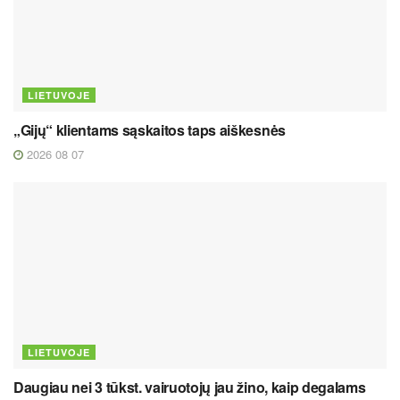
LIETUVOJE
„Gijų“ klientams sąskaitos taps aiškesnės
2026 08 07
LIETUVOJE
Daugiau nei 3 tūkst. vairuotojų jau žino, kaip degalams