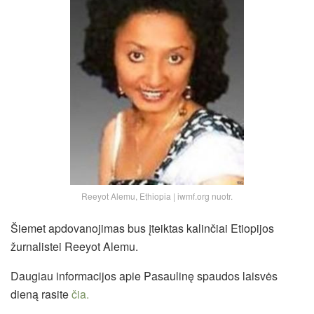
Reeyot Alemu, Ethiopia | iwmf.org nuotr.
Šiemet apdovanojimas bus įteiktas kalinčiai Etiopijos
žurnalistei Reeyot Alemu.
Daugiau informacijos apie Pasaulinę spaudos laisvės
dieną rasite
čia.