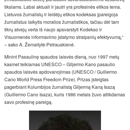
tikslams. Labai aktuali ir jautri yra profesinės etikos tema.
Lietuvos žurnalistų ir leidėjų etikos kodeksas įpareigoja
žurnalistus laikytis moralios žurnalistikos, tačiau dėl tam
tikrų atvejų verta iš naujo apsvarstyti Kodekso ir
Visuomenės informavimo įstatymo straipsnių efektyvumą,“
– sako A. Žemaitytė-Petrauskienė.
Minint Pasaulinę spaudos laisvės dieną, nuo 1997 metų
kasmet teikiamas UNESCO – Giljermo Kano pasaulio
spaudos laisvės apdovanojimas (UNESCO / Guillermo
Cano World Press Freedom Prize). Prizas įsteigtas
pagerbiant Kolumbijos žurnalistą Giljermą Kaną Isazą
(Guillermo Cano Isaza), kuris 1986 metais žuvo atlikdamas
savo profesinę pareigą.