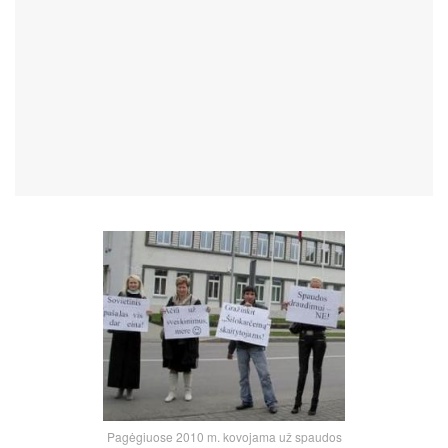
Pagėgiuose 2010 m. kovojama už spaudos