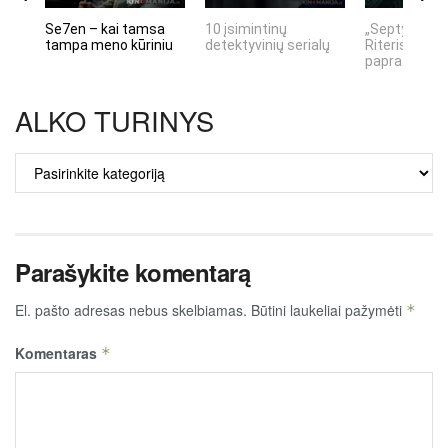
Se7en – kai tamsa
10 įsimintinų
„Septynių Ka
tampa meno kūriniu
detektyvinių serialų
Riteris" – kai
paprastumas
ALKO TURINYS
ALKO
TURINYS
Parašykite komentarą
El. pašto adresas nebus skelbiamas.
Būtini laukeliai pažymėti
*
Komentaras
*