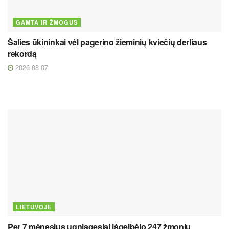
GAMTA IR ŽMOGUS
Šalies ūkininkai vėl pagerino žieminių kviečių derliaus
rekordą
2026 08 07
LIETUVOJE
Per 7 mėnesius ugniagesiai išgelbėjo 247 žmonių