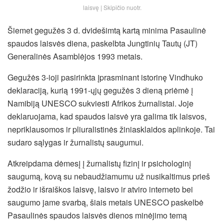
laisvę | Skipičio nuotr.
Šiemet gegužės 3 d. dvidešimtą kartą minima Pasaulinė
spaudos laisvės diena, paskelbta Jungtinių Tautų (JT)
Generalinės Asamblėjos 1993 metais.
Gegužės 3-ioji pasirinkta įprasminant istorinę Vindhuko
deklaraciją, kurią 1991-ųjų gegužės 3 dieną priėmė į
Namibiją UNESCO sukviesti Afrikos žurnalistai. Joje
deklaruojama, kad spaudos laisvė yra galima tik laisvos,
nepriklausomos ir pliuralistinės žiniasklaidos aplinkoje. Tai
sudaro sąlygas ir žurnalistų saugumui.
Atkreipdama dėmesį į žurnalistų fizinį ir psichologinį
saugumą, kovą su nebaudžiamumu už nusikaltimus prieš
žodžio ir išraiškos laisvę, laisvo ir atviro interneto bei
saugumo jame svarbą,
šiais metais UNESCO paskelbė
Pasaulinės spaudos laisvės dienos minėjimo temą