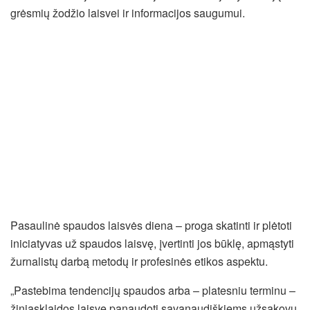
grėsmių žodžio laisvei ir informacijos saugumui.
Pasaulinė spaudos laisvės diena – proga skatinti ir plėtoti
iniciatyvas už spaudos laisvę, įvertinti jos būklę, apmąstyti
žurnalistų darbą metodų ir profesinės etikos aspektu.
„Pastebima tendencijų spaudos arba – platesniu terminu –
žiniasklaidos laisvę panaudoti savanaudiškiems užsakovų