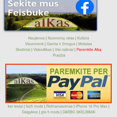
Naujienos
|
Nuomonių ratas
|
Kultūra
Visuomenė
|
Gamta ir žmogus
|
Mokslas
Skaitiniai
|
VideoAlkas
|
Visi rašiniai
|
Paremkite Alką
Pradžia
ket testai
|
fs25 mods
|
Refinansavimas
|
iPhone 16 Pro Max
|
Daigyklos
|
gta 5 mods
|
DARBO SKELBIMAI