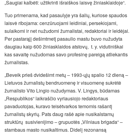
„Saugiai kalbėti: užtikrinti išraiškos laisvę žiniasklaidoje“.
Tuo primenama, kad pasaulyje yra šalių, kuriose spaudos
laisvė ribojama: cenzūruojami leidiniai, persekiojami,
sulaikomi ir net nužudomi žurnalistai, redaktoriai ir leidėjai.
Per pastarąjį dešimtmetį pasaulio mastu buvo nužudyta
daugiau kaip 600 žiniasklaidos atstovų, t. y. vidutiniškai
kas savaitę nužudomas savo profesinę pareigą atliekantis
žurnalistas.
„Beveik prieš dvidešimt metų – 1993-ųjų spalio 12 dieną –
Lietuvos žurnalistų bendruomenę ir visuomenę sukrėtė
žurnalisto Vito Lingio nužudymas. V. Lingys, būdamas
„Respublikos“ laikraščio vyriausiojo redaktoriaus
pavaduotojas, kuravo teisėtvarkos temomis rašantį
žurnalistų skyrių. Pats daug rašė apie nusikalstamų
struktūrų susivienijimo – grupuotės „Vilniaus brigada“ –
stambaus masto nusikaltimus. Didelį rezonansą