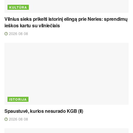
KULTŪRA
Vilnius sieks prikelti istorinį elingą prie Neries: sprendimų
ieškos kartu su vilniečiais
2026 08 08
ISTORIJA
Spaustuvė, kurios nesurado KGB (II)
2026 08 08