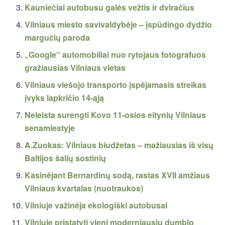
Kauniečiai autobusu galės vežtis ir dviračius
Vilniaus miesto savivaldybėje – įspūdingo dydžio
margučių paroda
„Google“ automobiliai nuo rytojaus fotografuos
gražiausias Vilniaus vietas
Vilniaus viešojo transporto įspėjamasis streikas
įvyks lapkričio 14-ąją
Neleista surengti Kovo 11-osios eitynių Vilniaus
senamiestyje
A.Zuokas: Vilniaus biudžetas – mažiausias iš visų
Baltijos šalių sostinių
Kasinėjant Bernardinų sodą, rastas XVII amžiaus
Vilniaus kvartalas (nuotraukos)
Vilniuje važinėja ekologiški autobusai
Vilniuje pristatyti vieni moderniausių dumblo