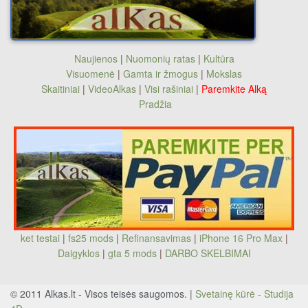
Naujienos
|
Nuomonių ratas
|
Kultūra
Visuomenė
|
Gamta ir žmogus
|
Mokslas
Skaitiniai
|
VideoAlkas
|
Visi rašiniai
|
Paremkite Alką
Pradžia
ket testai
|
fs25 mods
|
Refinansavimas
|
iPhone 16 Pro Max
|
Daigyklos
|
gta 5 mods
|
DARBO SKELBIMAI
© 2011 Alkas.lt - Visos teisės saugomos. |
Svetainę kūrė - Studija