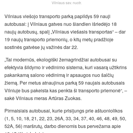
Vilniaus sav. nuotr.
Vilniaus viešojo transporto parką papildys 59 nauji
autobusai: į Vilniaus gatves nuo šiandien išriedėjo 18
naujų autobusų, spalį „Vilniaus viešasis transportas“ – dar
19 naujų transporto priemonių, o kitų metų pradžioje
sostinės gatvėse jų važinės dar 22.
„Tai modernūs, ekologiški žemagrindžiai autobusai su
efektyvia šildymo ir vėdinimo sistema, kuri vasarą užtikrins
pakankamą salono vėdinimą ir apsaugos nuo šalčių
žiemą. Per metus atnaujinus parką 59 naujais autobusais
Vilniuje bus pakeista kas penkta ši transporto priemonė“, –
sakė Vilniaus meras Artūras Zuokas.
Pirmaisiais autobusai, kurie prisijungs prie aštuoniolikos
(1, 5, 10, 18, 21, 22, 23, 26A, 33, 34, 37, 40, 46, 48, 49, 50,
52A, 56) maršrutų, darbo dienomis bus pervežama apie