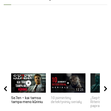
17:50
12:25
Se7en – kai tamsa
10 įsimintinų
„Septynių Ka
tampa meno kūriniu
detektyvinių serialų
Riteris" – kai
paprastumas