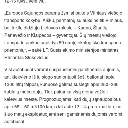
12-15 tūkst. keleivių.
„Europos Sąjungos parama žymiai pakeis Vilniaus viešojo
transporto kokybę. Aišku, permainų sulauks ne tik Vilniaus,
bet ir kitų didžiųjų Lietuvos miestų – Kauno, Šiaulių,
Panevėžio ir Klaipėdos – gyventojai. Šių miestų viešojo
transporto parkus papildys 50 naujų ekologiškų transporto
priemonių“, – sakė LR Susisiekimo ministerijos ministras
Rimantas Sinkevičius.
Visi autobusai varomi suspaustomis gamtinėmis dujomis,
ant kiekvieno iš jų stogo sumontuoti šeši balionai (apie
1300 litrų talpos), kuriuose galima suslėgti apie 250–260
kubinių metrų dujų. Tiek pakanka visą dieną vežioti
keleivius mieste. Prognozuojama, kad dujų sąnaudos bus
apie 58 – 60 m
/100 km, o tai apie 12–14 proc. mažiau, nei
3
šiuo metų eksploatuojami seni gamtinėmis dujomis varomi
autobusai.