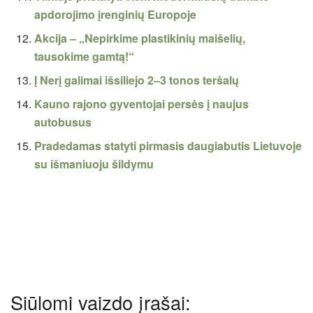
apdorojimo įrenginių Europoje
Akcija – „Nepirkime plastikinių maišelių,
tausokime gamtą!“
Į Nerį galimai išsiliejo 2–3 tonos teršalų
Kauno rajono gyventojai persės į naujus
autobusus
Pradedamas statyti pirmasis daugiabutis Lietuvoje
su išmaniuoju šildymu
Siūlomi vaizdo įrašai: