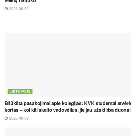
veiklų netrūko
2026 08 09
LIETUVOJE
Bliūkšta pasakojimai apie kolegijas: KVK studentai atvėrė
kortas – kol kiti skaito vadovėlius, jie jau užsidirba duonai
2026 08 09