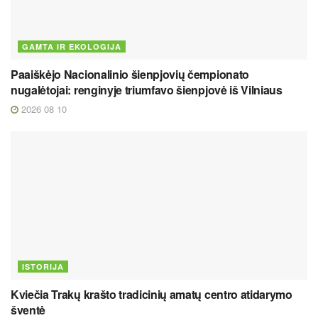
GAMTA IR EKOLOGIJA
Paaiškėjo Nacionalinio šienpjovių čempionato
nugalėtojai: renginyje triumfavo šienpjovė iš Vilniaus
2026 08 10
ISTORIJA
Kviečia Trakų krašto tradicinių amatų centro atidarymo
šventė