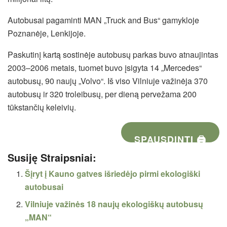
Autobusai pagaminti MAN „Truck and Bus“ gamykloje
Poznanėje, Lenkijoje.
Paskutinį kartą sostinėje autobusų parkas buvo atnaujintas
2003–2006 metais, tuomet buvo įsigyta 14 „Mercedes“
autobusų, 90 naujų „Volvo“. Iš viso Vilniuje važinėja 370
autobusų ir 320 troleibusų, per dieną pervežama 200
tūkstančių keleivių.
SPAUSDINTI 🖨
Susiję Straipsniai:
Šįryt į Kauno gatves išriedėjo pirmi ekologiški
autobusai
Vilniuje važinės 18 naujų ekologiškų autobusų
„MAN“