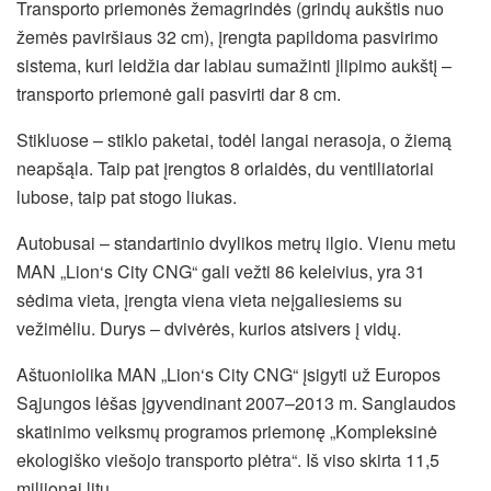
Transporto priemonės žemagrindės (grindų aukštis nuo
žemės paviršiaus 32 cm), įrengta papildoma pasvirimo
sistema, kuri leidžia dar labiau sumažinti įlipimo aukštį –
transporto priemonė gali pasvirti dar 8 cm.
Stikluose – stiklo paketai, todėl langai nerasoja, o žiemą
neapšąla. Taip pat įrengtos 8 orlaidės, du ventiliatoriai
lubose, taip pat stogo liukas.
Autobusai – standartinio dvylikos metrų ilgio. Vienu metu
MAN „Lion‘s City CNG“ gali vežti 86 keleivius, yra 31
sėdima vieta, įrengta viena vieta neįgaliesiems su
vežimėliu. Durys – dvivėrės, kurios atsivers į vidų.
Aštuoniolika MAN „Lion‘s City CNG“ įsigyti už Europos
Sąjungos lėšas įgyvendinant 2007–2013 m. Sanglaudos
skatinimo veiksmų programos priemonę „Kompleksinė
ekologiško viešojo transporto plėtra“. Iš viso skirta 11,5
milijonai litų.