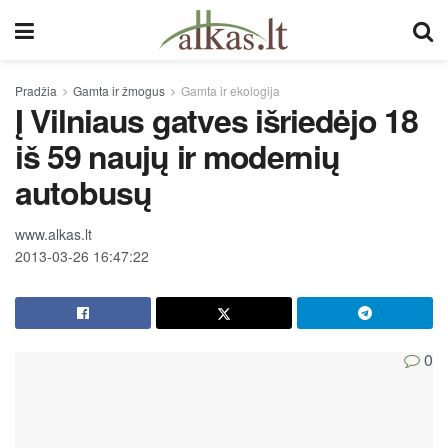
Pradžia
Gamta ir žmogus
Gamta ir ekologija
Į Vilniaus gatves išriedėjo 18
iš 59 naujų ir modernių
autobusų
www.alkas.lt
2013-03-26 16:47:22
0