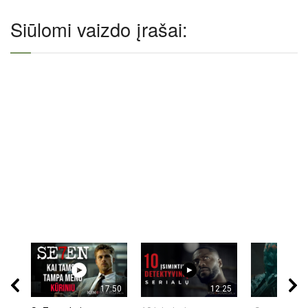
Siūlomi vaizdo įrašai:
17:50
12:25