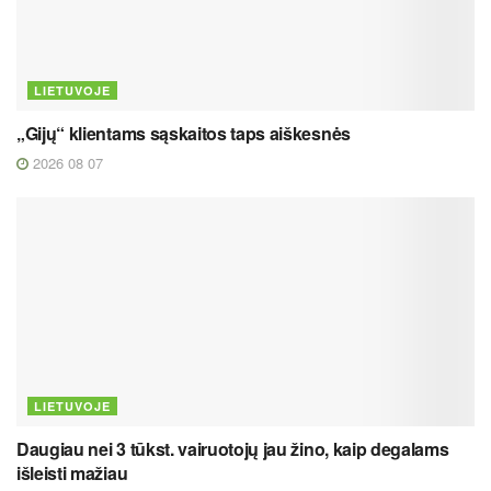
LIETUVOJE
„Gijų“ klientams sąskaitos taps aiškesnės
2026 08 07
LIETUVOJE
Daugiau nei 3 tūkst. vairuotojų jau žino, kaip degalams
išleisti mažiau