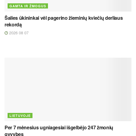
GAMTA IR ŽMOGUS
Šalies ūkininkai vėl pagerino žieminių kviečių derliaus
rekordą
2026 08 07
LIETUVOJE
Per 7 mėnesius ugniagesiai išgelbėjo 247 žmonių
gyvybes