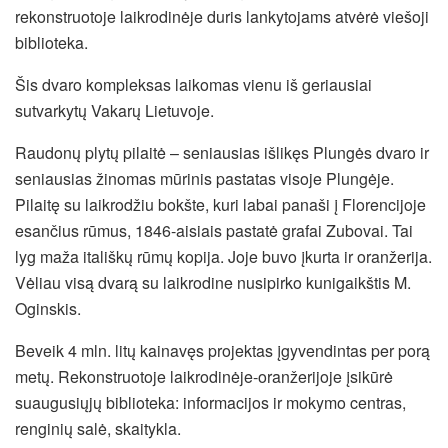
rekonstruotoje laikrodinėje duris lankytojams atvėrė viešoji
biblioteka.
Šis dvaro kompleksas laikomas vienu iš geriausiai
sutvarkytų Vakarų Lietuvoje.
Raudonų plytų pilaitė – seniausias išlikęs Plungės dvaro ir
seniausias žinomas mūrinis pastatas visoje Plungėje.
Pilaitę su laikrodžiu bokšte, kuri labai panaši į Florencijoje
esančius rūmus,
1846-aisiais pastatė grafai Zubovai. Tai
lyg maža itališkų rūmų kopija. Joje buvo įkurta ir oranžerija.
Vėliau visą dvarą su laikrodine nusipirko kunigaikštis M.
Oginskis.
Beveik 4 mln. litų kainavęs projektas įgyvendintas per porą
metų. Rekonstruotoje laikrodinėje-oranžerijoje įsikūrė
suaugusiųjų biblioteka: informacijos ir mokymo centras,
renginių salė, skaitykla.