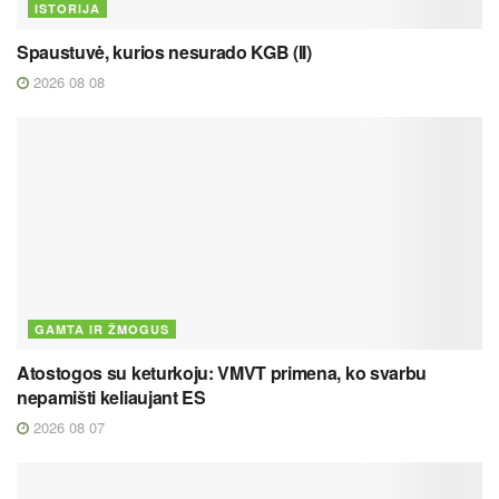
ISTORIJA
Spaustuvė, kurios nesurado KGB (II)
2026 08 08
GAMTA IR ŽMOGUS
Atostogos su keturkoju: VMVT primena, ko svarbu
nepamišti keliaujant ES
2026 08 07