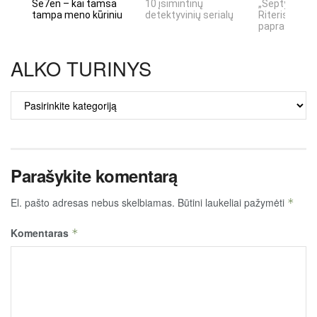
Se7en – kai tamsa
10 įsimintinų
„Septynių Ka
tampa meno kūriniu
detektyvinių serialų
Riteris" – kai
paprastumas
ALKO TURINYS
ALKO
TURINYS
Parašykite komentarą
El. pašto adresas nebus skelbiamas.
Būtini laukeliai pažymėti
*
Komentaras
*