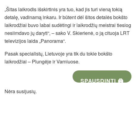
„Šitas laikrodis išskirtinis yra tuo, kad jis turi vieną tokią
detalę, vadinamą inkaru. Ir būtent dėl šitos detalės bokšto
laikrodžiai buvo labai sudėtingi ir laikrodžių meistrai tiesiog
nesiimdavo jų daryti“, – sako V. Skierienė, o ją cituoja LRT
televizijos laida „Panorama“.
Pasak specialistų, Lietuvoje yra tik du tokie bokšto
laikrodžiai – Plungėje ir Varniuose.
SPAUSDINTI 🖨
Nėra susijusių.