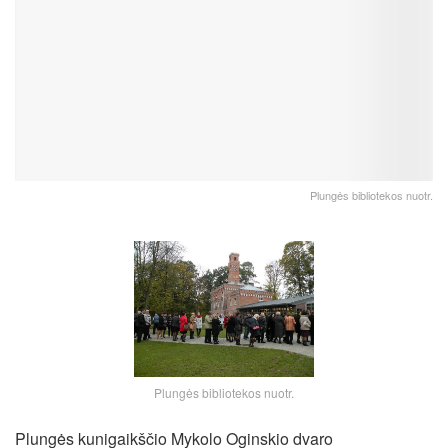
Plungės bibliotekos nuotr.
Plungės bibliotekos nuotr.
Plungės kunigaikščio Mykolo Oginskio dvaro