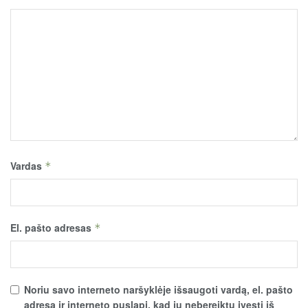
Vardas
*
El. pašto adresas
*
Noriu savo interneto naršyklėje išsaugoti vardą, el. pašto
adresą ir interneto puslapį, kad jų nebereiktų įvesti iš