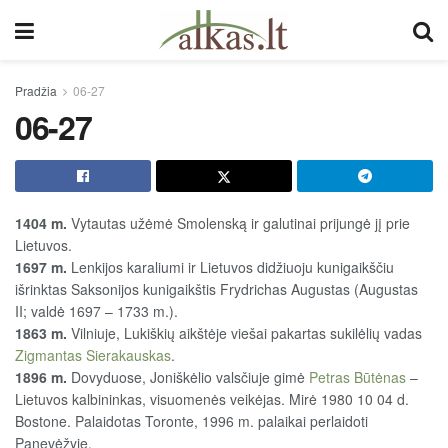
Pradžia
06-27
06-27
1404 m.
Vytautas užėmė Smolenską ir galutinai prijungė jį prie
Lietuvos.
1697 m.
Lenkijos karaliumi ir Lietuvos didžiuoju kunigaikščiu
išrinktas Saksonijos kunigaikštis Frydrichas Augustas (Augustas
II; valdė 1697 – 1733 m.).
1863 m.
Vilniuje, Lukiškių aikštėje viešai pakartas sukilėlių vadas
Zigmantas Sierakauskas
.
1896 m.
Dovyduose, Joniškėlio valsčiuje gimė
Petras Būtėnas
–
Lietuvos kalbininkas, visuomenės veikėjas. Mirė 1980 10 04 d.
Bostone. Palaidotas Toronte, 1996 m. palaikai perlaidoti
Panevėžyje.