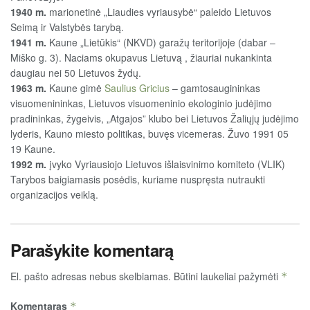
1940 m.
marionetinė „Liaudies vyriausybė“ paleido Lietuvos
Seimą ir Valstybės tarybą.
1941 m.
Kaune „Lietūkis“ (NKVD) garažų teritorijoje (dabar –
Miško g. 3). Naciams okupavus Lietuvą , žiauriai nukankinta
daugiau nei 50 Lietuvos žydų.
1963 m.
Kaune gimė
Saulius Gricius
– gamtosaugininkas
visuomenininkas, Lietuvos visuomeninio ekologinio judėjimo
pradininkas, žygeivis, „Atgajos” klubo bei Lietuvos Žaliųjų judėjimo
lyderis, Kauno miesto politikas, buvęs vicemeras. Žuvo 1991 05
19 Kaune.
1992 m.
įvyko Vyriausiojo Lietuvos išlaisvinimo komiteto (VLIK)
Tarybos baigiamasis posėdis, kuriame nuspręsta nutraukti
organizacijos veiklą.
Parašykite komentarą
El. pašto adresas nebus skelbiamas.
Būtini laukeliai pažymėti
*
Komentaras
*