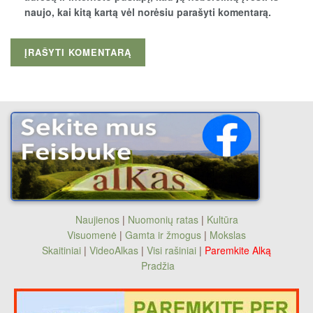
naujo, kai kitą kartą vėl norėsiu parašyti komentarą.
Naujienos
|
Nuomonių ratas
|
Kultūra
Visuomenė
|
Gamta ir žmogus
|
Mokslas
Skaitiniai
|
VideoAlkas
|
Visi rašiniai
|
Paremkite Alką
Pradžia