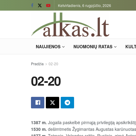
Ketvirtadienis, 6 rugpjūčio, 2026
NAUJIENOS
NUOMONIŲ RATAS
KUL
Pradžia
02-20
02-20
1387 m.
Jogaila paskelbė pirmąją privilegiją apsikrikšt
1530 m.
dešimtmetis Žygimantas Augustas karūnuotas L
1877 m.
Totmoje, Vologdos sritije, Rusijoje, gimė Antan