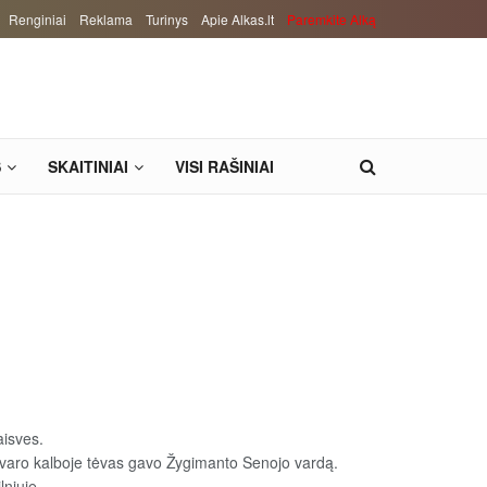
Renginiai
Reklama
Turinys
Apie Alkas.lt
Paremkite Alką
S
SKAITINIAI
VISI RAŠINIAI
aisves.
dvaro kalboje tėvas gavo Žygimanto Senojo vardą.
lniuje.