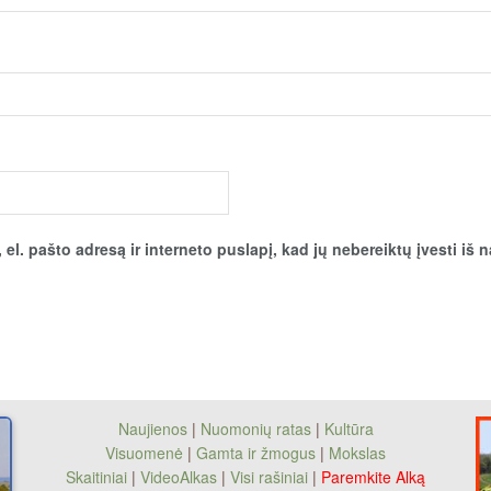
el. pašto adresą ir interneto puslapį, kad jų nebereiktų įvesti iš n
Naujienos
|
Nuomonių ratas
|
Kultūra
Visuomenė
|
Gamta ir žmogus
|
Mokslas
Skaitiniai
|
VideoAlkas
|
Visi rašiniai
|
Paremkite Alką