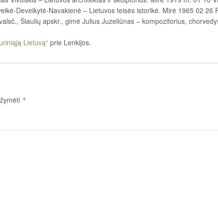
ikė-Deveikytė-Navakienė – Lietuvos teisės istorikė. Mirė 1965 02 26 P
valsč., Šiaulių apskr., gimė Julius Juzeliūnas – kompozitorius, chorvedy
uriniąją Lietuvą“
prie Lenkijos.
pažymėti
*