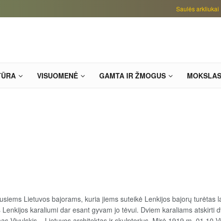
Saulės arkliukai
TŪRA
VISUOMENĖ
GAMTA IR ŽMOGUS
MOKSLA
ijusiems Lietuvos bajorams, kuria jiems suteikė Lenkijos bajorų turėtas l
enkijos karaliumi dar esant gyvam jo tėvui. Dviem karaliams atskirti 
as Vivulskis – Lietuvos architektas ir skulptorius. Mirė 1919 m. 01 10 Vi