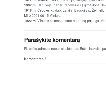
1907 m.
Raguvoje (dabar Panevėžio r.) gimė Jonė Deve
1916 m.
Čepolės k., dab. Latvija, Bauskės r., Žeimelio 
Mirė 2001 06 15 Vilniuje.
1922 m.
Vilniaus seimas priėmė nutarimą prijungti
„Vid
Parašykite komentarą
El. pašto adresas nebus skelbiamas.
Būtini laukeliai 
Komentaras
*