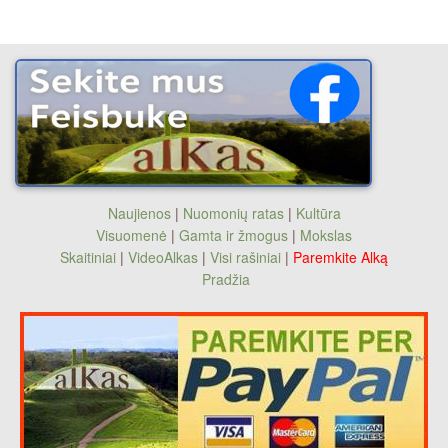
Naujienos
|
Nuomonių ratas
|
Kultūra
Visuomenė
|
Gamta ir žmogus
|
Mokslas
Skaitiniai
|
VideoAlkas
|
Visi rašiniai
|
Paremkite Alką
Pradžia