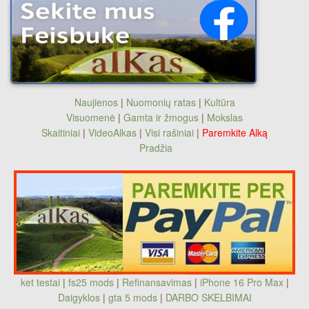
Naujienos
|
Nuomonių ratas
|
Kultūra
Visuomenė
|
Gamta ir žmogus
|
Mokslas
Skaitiniai
|
VideoAlkas
|
Visi rašiniai
|
Paremkite Alką
Pradžia
ket testai
|
fs25 mods
|
Refinansavimas
|
iPhone 16 Pro Max
|
Daigyklos
|
gta 5 mods
|
DARBO SKELBIMAI