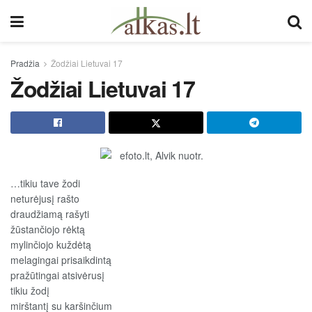
Pradžia
Žodžiai Lietuvai 17
Žodžiai Lietuvai 17
…tikiu tave žodi
neturėjusį rašto
draudžiamą rašyti
žūstančiojo rėktą
mylinčiojo kuždėtą
melagingai prisaikdintą
pražūtingai atsivėrusį
tikiu žodį
mirštantį su karšinčium