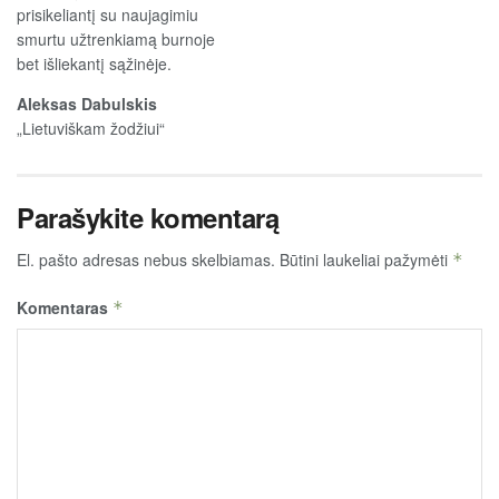
prisikeliantį su naujagimiu
smurtu užtrenkiamą burnoje
bet išliekantį sąžinėje.
Aleksas Dabulskis
„Lietuviškam žodžiui“
Parašykite komentarą
El. pašto adresas nebus skelbiamas.
Būtini laukeliai pažymėti
*
Komentaras
*