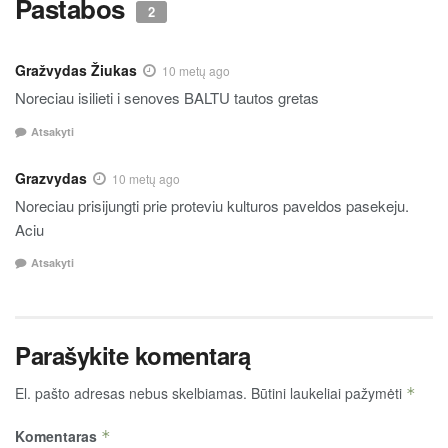
Pastabos
2
Gražvydas Žiukas
10 metų ago
Noreciau isilieti i senoves BALTU tautos gretas
Atsakyti
Grazvydas
10 metų ago
Noreciau prisijungti prie proteviu kulturos paveldos pasekeju.
Aciu
Atsakyti
Parašykite komentarą
El. pašto adresas nebus skelbiamas.
Būtini laukeliai pažymėti
*
Komentaras
*