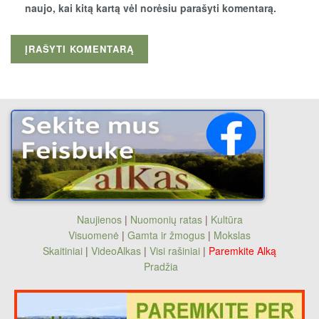
naujo, kai kitą kartą vėl norėsiu parašyti komentarą.
Naujienos
|
Nuomonių ratas
|
Kultūra
Visuomenė
|
Gamta ir žmogus
|
Mokslas
Skaitiniai
|
VideoAlkas
|
Visi rašiniai
|
Paremkite Alką
Pradžia