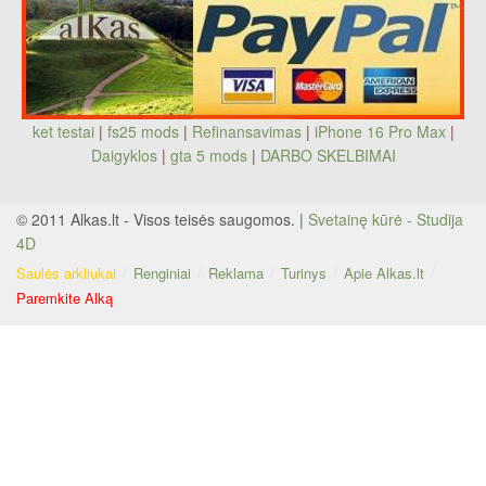
ket testai
|
fs25 mods
|
Refinansavimas
|
iPhone 16 Pro Max
|
Daigyklos
|
gta 5 mods
|
DARBO SKELBIMAI
© 2011 Alkas.lt - Visos teisės saugomos. |
Svetainę kūrė - Studija
4D
Saulės arkliukai
Renginiai
Reklama
Turinys
Apie Alkas.lt
Paremkite Alką