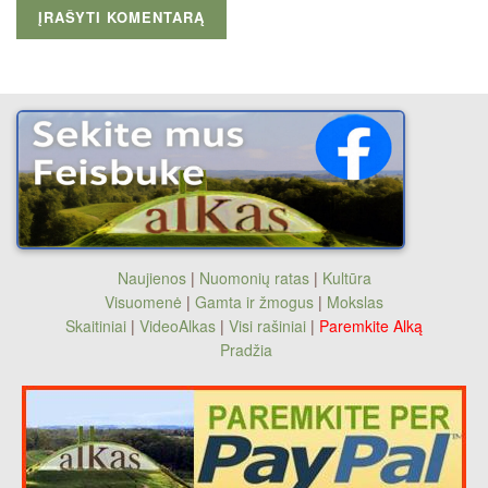
Naujienos
|
Nuomonių ratas
|
Kultūra
Visuomenė
|
Gamta ir žmogus
|
Mokslas
Skaitiniai
|
VideoAlkas
|
Visi rašiniai
|
Paremkite Alką
Pradžia