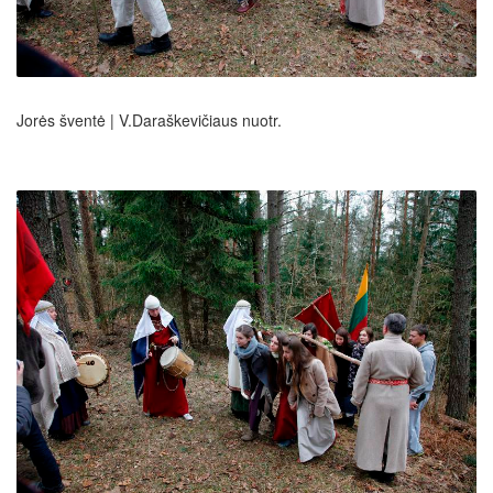
Jorės šventė | V.Daraškevičiaus nuotr.