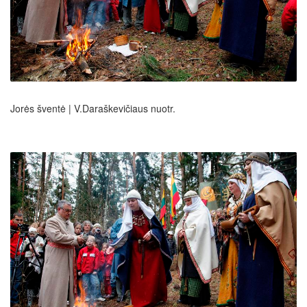
Jorės šventė | V.Daraškevičiaus nuotr.