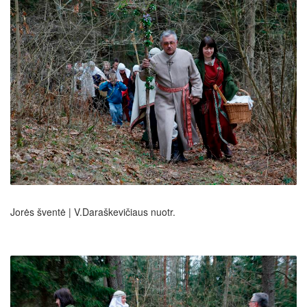
Jorės šventė | V.Daraškevičiaus nuotr.