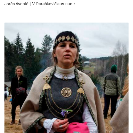
Jorės šventė | V.Daraškevičiaus nuotr.