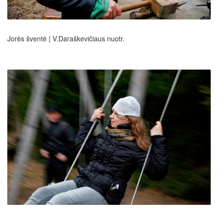
Jorės šventė | V.Daraškevičiaus nuotr.