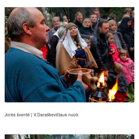
Jorės šventė | V.Daraškevičiaus nuotr.