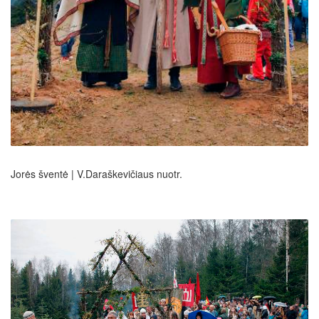
Jorės šventė | V.Daraškevičiaus nuotr.