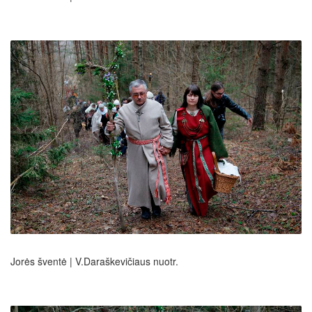
Jorės šventė | V.Daraškevičiaus nuotr.