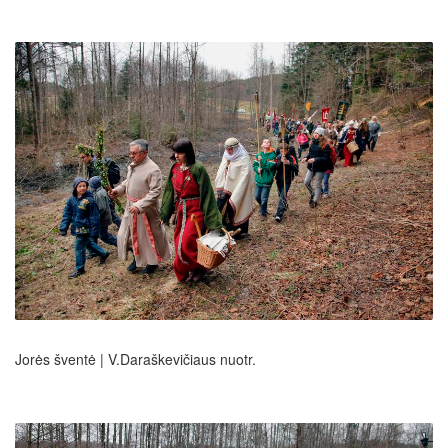
Jorės šventė | V.Daraškevičiaus nuotr.