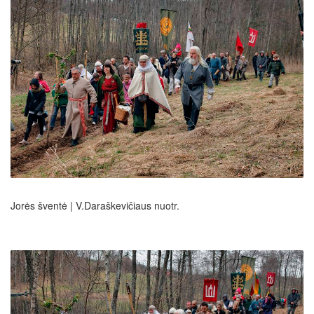
Jorės šventė | V.Daraškevičiaus nuotr.