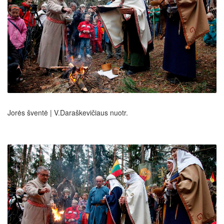
Jorės šventė | V.Daraškevičiaus nuotr.