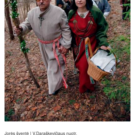
Jorės šventė | V.Daraškevičiaus nuotr.