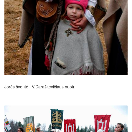
Jorės šventė | V.Daraškevičiaus nuotr.