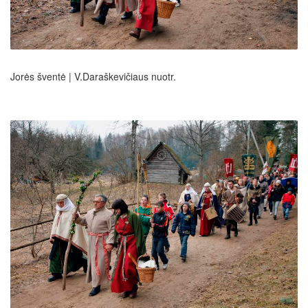
Jorės šventė | V.Daraškevičiaus nuotr.