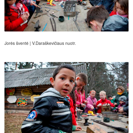
Jorės šventė | V.Daraškevičiaus nuotr.