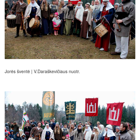
Jorės šventė | V.Daraškevičiaus nuotr.