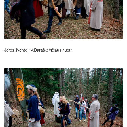
Jorės šventė | V.Daraškevičiaus nuotr.