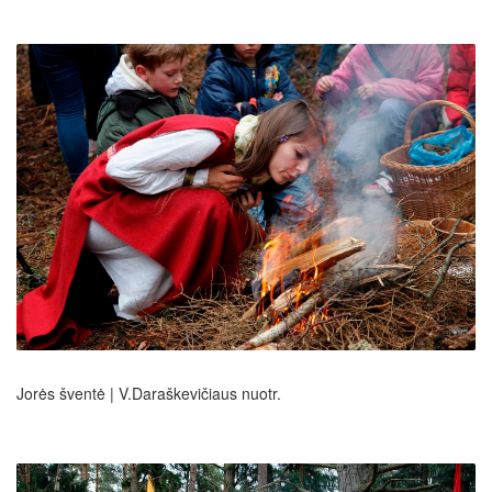
Jorės šventė | V.Daraškevičiaus nuotr.