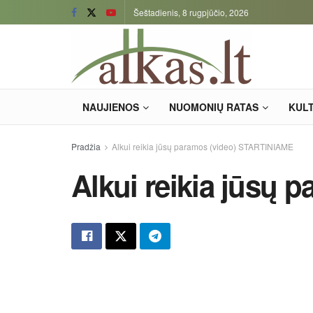
Šeštadienis, 8 rugpjūčio, 2026
NAUJIENOS
NUOMONIŲ RATAS
KUL
Pradžia
Alkui reikia jūsų paramos (video) STARTINIAME
Alkui reikia jūsų