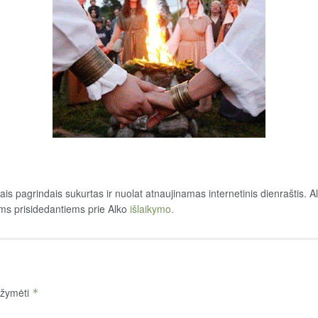
is pagrindais sukurtas ir nuolat atnaujinamas internetinis dienraštis. Alk
ems prisidedantiems prie Alko
išlaikymo.
pažymėti
*