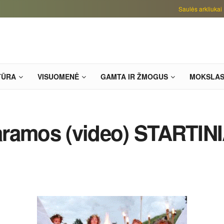
Saulės arkliukai
TŪRA
VISUOMENĖ
GAMTA IR ŽMOGUS
MOKSLA
 paramos (video) STARTI