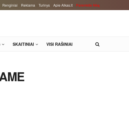
Renginiai
Reklama
Turinys
Apie Alkas.lt
Paremkite Alką
S
SKAITINIAI
VISI RAŠINIAI
NIAME