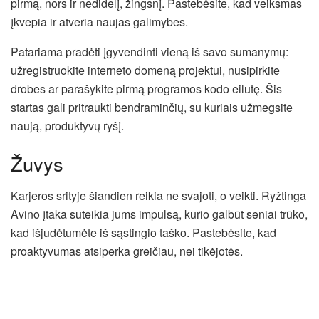
pirmą, nors ir nedidelį, žingsnį. Pastebėsite, kad veiksmas
įkvepia ir atveria naujas galimybes.
Patariama pradėti įgyvendinti vieną iš savo sumanymų:
užregistruokite interneto domeną projektui, nusipirkite
drobes ar parašykite pirmą programos kodo eilutę. Šis
startas gali pritraukti bendraminčių, su kuriais užmegsite
naują, produktyvų ryšį.
Žuvys
Karjeros srityje šiandien reikia ne svajoti, o veikti. Ryžtinga
Avino įtaka suteikia jums impulsą, kurio galbūt seniai trūko,
kad išjudėtumėte iš sąstingio taško. Pastebėsite, kad
proaktyvumas atsiperka greičiau, nei tikėjotės.