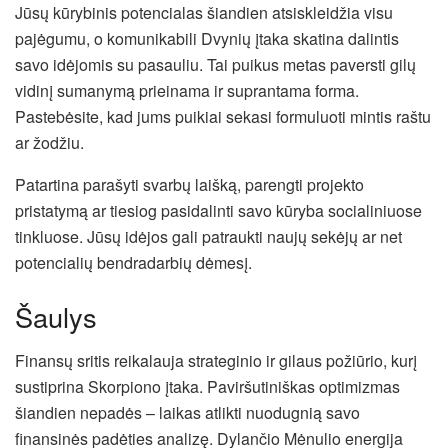
Jūsų kūrybinis potencialas šiandien atsiskleidžia visu
pajėgumu, o komunikabili Dvynių įtaka skatina dalintis
savo idėjomis su pasauliu. Tai puikus metas paversti gilų
vidinį sumanymą prieinama ir suprantama forma.
Pastebėsite, kad jums puikiai sekasi formuluoti mintis raštu
ar žodžiu.
Patartina parašyti svarbų laišką, parengti projekto
pristatymą ar tiesiog pasidalinti savo kūryba socialiniuose
tinkluose. Jūsų idėjos gali patraukti naujų sekėjų ar net
potencialių bendradarbių dėmesį.
Šaulys
Finansų sritis reikalauja strateginio ir gilaus požiūrio, kurį
sustiprina Skorpiono įtaka. Paviršutiniškas optimizmas
šiandien nepadės – laikas atlikti nuodugnią savo
finansinės padėties analizę. Dylančio Mėnulio energija