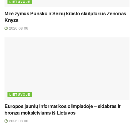
LIETUVOJE
Mirė žymus Punsko ir Seinų krašto skulptorius Zenonas
Knyza
2026 08 06
LIETUVOJE
Europos jaunių informatikos olimpiadoje – sidabras ir
bronza moksleiviams iš Lietuvos
2026 08 06