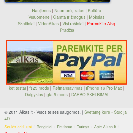
Naujienos
|
Nuomonių ratas
|
Kultūra
Visuomenė
|
Gamta ir žmogus
|
Mokslas
Skaitiniai
|
VideoAlkas
|
Visi rašiniai
|
Paremkite Alką
Pradžia
ket testai
|
fs25 mods
|
Refinansavimas
|
iPhone 16 Pro Max
|
Daigyklos
|
gta 5 mods
|
DARBO SKELBIMAI
© 2011 Alkas.lt - Visos teisės saugomos. |
Svetainę kūrė - Studija
4D
Saulės arkliukai
Renginiai
Reklama
Turinys
Apie Alkas.lt