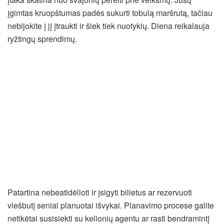
įgimtas kruopštumas padės sukurti tobulą maršrutą, tačiau
nebijokite į jį įtraukti ir šiek tiek nuotykių. Diena reikalauja
ryžtingų sprendimų.
Patartina nebeatidėlioti ir įsigyti bilietus ar rezervuoti
viešbutį seniai planuotai išvykai. Planavimo procese galite
netikėtai susisiekti su kelionių agentu ar rasti bendramintį