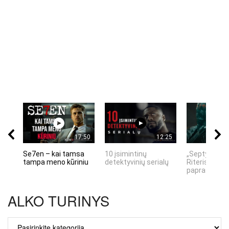
17:50
12:25
Se7en – kai tamsa
10 įsimintinų
„Septynių Ka
tampa meno kūriniu
detektyvinių serialų
Riteris" – kai
paprastumas
ALKO TURINYS
ALKO