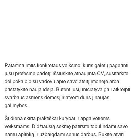
Patartina imtis konkretaus veiksmo, kuris galėtų pagerinti
jūsų profesinę padėtį: išsiųskite atnaujintą CV, susitarkite
dėl pokalbio su vadovu apie savo ateitį įmonėje arba
pristatykite naują idėją. Būtent jūsų iniciatyva gali atkreipti
svarbaus asmens dėmesį ir atverti duris į naujas
galimybes.
Ši diena skirta praktiškai kūrybai ir apgalvotiems
veiksmams. Didžiausią sėkmę patirsite tobulindami savo
namų aplinką ir užbaigdami senus darbus. Būkite atviri