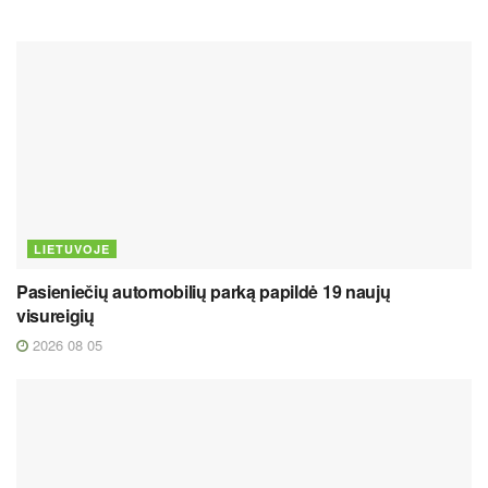
LIETUVOJE
Pasieniečių automobilių parką papildė 19 naujų
visureigių
2026 08 05