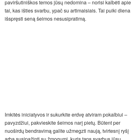
paviršutiniškos temos jūsų nedomina – norisi kalbėti apie
tai, kas išties svarbu, ypač su artimaisiais. Tai puiki diena
išspręsti seną šeimos nesusipratimą.
Imkitės iniciatyvos ir sukurkite erdvę atviram pokalbiui –
pavyzdžiui, pakvieskite šeimos narį pietų. Būtent per
nuoširdų bendravimą galite užmegzti naują, tvirtesnį ryšį
arba susipažinti su žmogumi, kuris taps svarbus jūsų