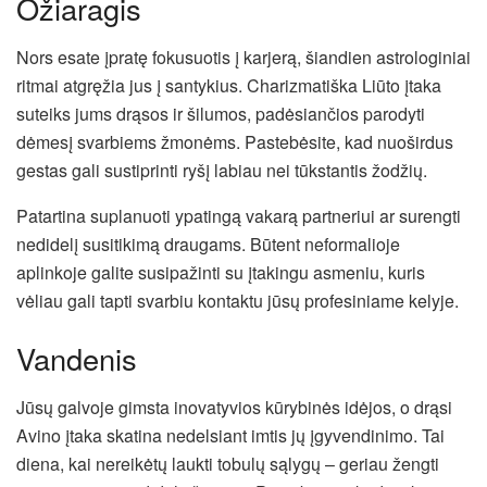
Ožiaragis
Nors esate įpratę fokusuotis į karjerą, šiandien astrologiniai
ritmai atgręžia jus į santykius. Charizmatiška Liūto įtaka
suteiks jums drąsos ir šilumos, padėsiančios parodyti
dėmesį svarbiems žmonėms. Pastebėsite, kad nuoširdus
gestas gali sustiprinti ryšį labiau nei tūkstantis žodžių.
Patartina suplanuoti ypatingą vakarą partneriui ar surengti
nedidelį susitikimą draugams. Būtent neformalioje
aplinkoje galite susipažinti su įtakingu asmeniu, kuris
vėliau gali tapti svarbiu kontaktu jūsų profesiniame kelyje.
Vandenis
Jūsų galvoje gimsta inovatyvios kūrybinės idėjos, o drąsi
Avino įtaka skatina nedelsiant imtis jų įgyvendinimo. Tai
diena, kai nereikėtų laukti tobulų sąlygų – geriau žengti