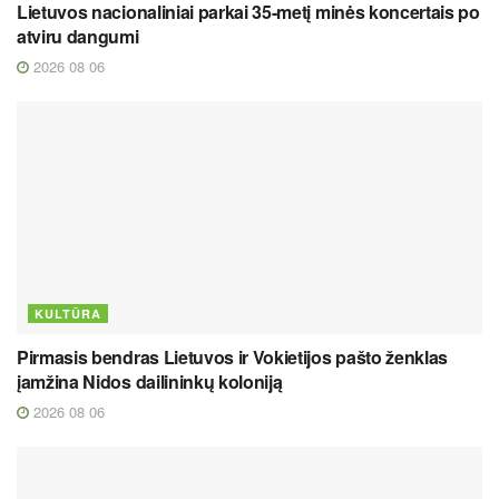
Lietuvos nacionaliniai parkai 35-metį minės koncertais po
atviru dangumi
2026 08 06
KULTŪRA
Pirmasis bendras Lietuvos ir Vokietijos pašto ženklas
įamžina Nidos dailininkų koloniją
2026 08 06