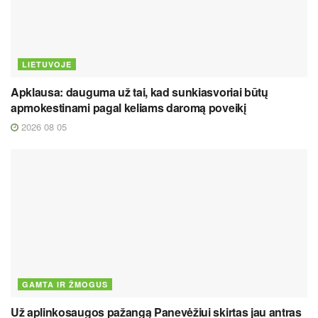
LIETUVOJE
Apklausa: dauguma už tai, kad sunkiasvoriai būtų
apmokestinami pagal keliams daromą poveikį
2026 08 05
GAMTA IR ŽMOGUS
Už aplinkosaugos pažangą Panevėžiui skirtas jau antras