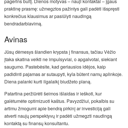
pagerins buitį. Dienos motyvas – nauji kontaktai – įgaus
praktinę prasmę: užmegztos pažintys gali padėti išspręsti
konkrečius klausimus ar pasiūlyti naudingą
bendradarbiavimą.
Avinas
Jūsų dėmesys šiandien krypsta į finansus, tačiau Vėžio
įtaka skatina veikti ne impulsyviai, o apgalvotai, siekiant
saugumo. Pastebėsite, kad geriausios idėjos, kaip
padidinti pajamas ar sutaupyti, kyla būtent namų aplinkoje.
Diena palanki kurti ilgalaikį biudžeto planą.
Patartina peržiūrėti šeimos išlaidas ir ieškoti, kur
galėtumėte optimizuoti kaštus. Pavyzdžiui, pokalbis su
artimu žmogumi apie bendrą pirkinį ar investiciją gali
atverti naujų perspektyvų ir padėti užmegzti naudingą
kontaktą su finansų konsultantu.