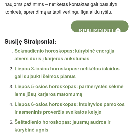
naujoms pažintims – netikėtas kontaktas gali pasiūlyti
konkretų sprendimą ar tapti vertingu ilgalaikiu ryšiu.
SPAUSDINTI 🖨
Susiję Straipsniai:
Sekmadienio horoskopas: kūrybinė energija
atvers duris į karjeros aukštumas
Liepos 3-iosios horoskopas: netikėtos išlaidos
gali sujaukti šeimos planus
Liepos 5-osios horoskopas: partnerystės sėkmė
lems jūsų karjeros matomumą
Liepos 6-osios horoskopas: intuityvios pamokos
ir asmeninis proveržis sveikatos kelyje
Šeštadienio horoskopas: jausmų audros ir
kūrybinė ugnis