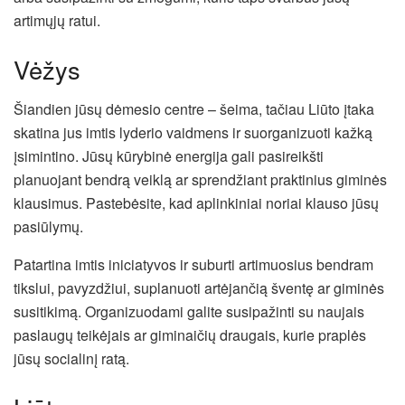
artimųjų ratui.
Vėžys
Šiandien jūsų dėmesio centre – šeima, tačiau Liūto įtaka
skatina jus imtis lyderio vaidmens ir suorganizuoti kažką
įsimintino. Jūsų kūrybinė energija gali pasireikšti
planuojant bendrą veiklą ar sprendžiant praktinius giminės
klausimus. Pastebėsite, kad aplinkiniai noriai klauso jūsų
pasiūlymų.
Patartina imtis iniciatyvos ir suburti artimuosius bendram
tikslui, pavyzdžiui, suplanuoti artėjančią šventę ar giminės
susitikimą. Organizuodami galite susipažinti su naujais
paslaugų teikėjais ar giminaičių draugais, kurie praplės
jūsų socialinį ratą.