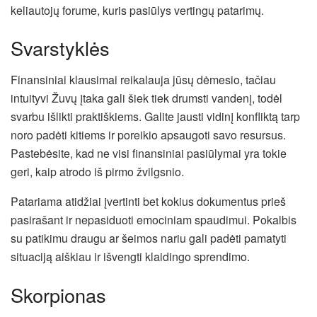
keliautojų forume, kuris pasiūlys vertingų patarimų.
Svarstyklės
Finansiniai klausimai reikalauja jūsų dėmesio, tačiau
intuityvi Žuvų įtaka gali šiek tiek drumsti vandenį, todėl
svarbu išlikti praktiškiems. Galite jausti vidinį konfliktą tarp
noro padėti kitiems ir poreikio apsaugoti savo resursus.
Pastebėsite, kad ne visi finansiniai pasiūlymai yra tokie
geri, kaip atrodo iš pirmo žvilgsnio.
Patariama atidžiai įvertinti bet kokius dokumentus prieš
pasirašant ir nepasiduoti emociniam spaudimui. Pokalbis
su patikimu draugu ar šeimos nariu gali padėti pamatyti
situaciją aiškiau ir išvengti klaidingo sprendimo.
Skorpionas