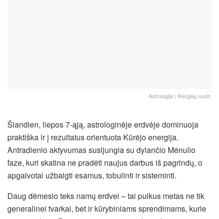
Astrologija | Rengėjų nuotr.
Šiandien, liepos 7-ąją, astrologinėje erdvėje dominuoja
praktiška ir į rezultatus orientuota Kūrėjo energija.
Antradienio aktyvumas susijungia su dylančio Mėnulio
faze, kuri skatina ne pradėti naujus darbus iš pagrindų, o
apgalvotai užbaigti esamus, tobulinti ir sisteminti.
Daug dėmesio teks namų erdvei – tai puikus metas ne tik
generalinei tvarkai, bet ir kūrybiniams sprendimams, kurie