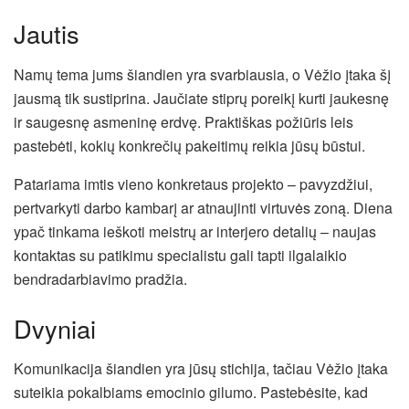
Jautis
Namų tema jums šiandien yra svarbiausia, o Vėžio įtaka šį
jausmą tik sustiprina. Jaučiate stiprų poreikį kurti jaukesnę
ir saugesnę asmeninę erdvę. Praktiškas požiūris leis
pastebėti, kokių konkrečių pakeitimų reikia jūsų būstui.
Patariama imtis vieno konkretaus projekto – pavyzdžiui,
pertvarkyti darbo kambarį ar atnaujinti virtuvės zoną. Diena
ypač tinkama ieškoti meistrų ar interjero detalių – naujas
kontaktas su patikimu specialistu gali tapti ilgalaikio
bendradarbiavimo pradžia.
Dvyniai
Komunikacija šiandien yra jūsų stichija, tačiau Vėžio įtaka
suteikia pokalbiams emocinio gilumo. Pastebėsite, kad