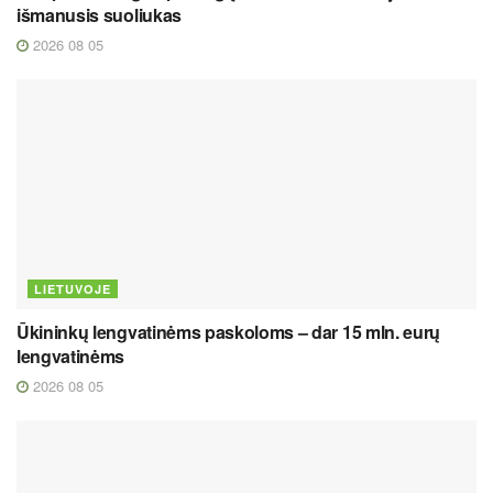
išmanusis suoliukas
2026 08 05
LIETUVOJE
Ūkininkų lengvatinėms paskoloms – dar 15 mln. eurų
lengvatinėms
2026 08 05