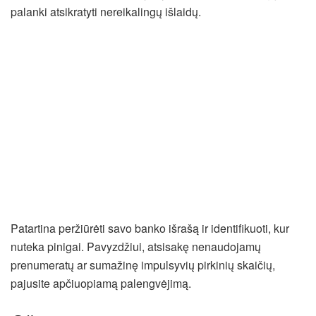
palanki atsikratyti nereikalingų išlaidų.
Patartina peržiūrėti savo banko išrašą ir identifikuoti, kur
nuteka pinigai. Pavyzdžiui, atsisakę nenaudojamų
prenumeratų ar sumažinę impulsyvių pirkinių skaičių,
pajusite apčiuopiamą palengvėjimą.