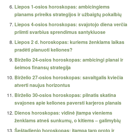
Liepos 1-osios horoskopas: ambicingiems
planams prireiks strategijos ir užbaigtų pokalbių
Liepos 4-osios horoskopas: svajotojo diena verčia
priimti svarbius sprendimus santykiuose
Liepos 2 d. horoskopas: kuriems ženklams laikas
pradėti planuoti keliones?
Birželio 24-osios horoskopas: ambicingi planai ir
šeimos finansų strategija
Birželio 27-osios horoskopas: savaitgalis kviečia
atverti naujus horizontus
Birželio 30-osios horoskopas: pilnatis skatina
svajones apie keliones paversti karjeros planais
Dienos horoskopas: vidinė įtampa vieniems
ženklams atneš sunkumų, o kitiems – galimybių
Šeštadienio horoskopas: įtampa tarp proto ir