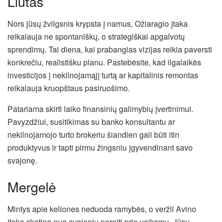
Liūtas
Nors jūsų žvilgsnis krypsta į namus, Ožiaragio įtaka
reikalauja ne spontaniškų, o strategiškai apgalvotų
sprendimų. Tai diena, kai prabangias vizijas reikia paversti
konkrečiu, realistišku planu. Pastebėsite, kad ilgalaikės
investicijos į nekilnojamąjį turtą ar kapitalinis remontas
reikalauja kruopštaus pasiruošimo.
Patariama skirti laiko finansinių galimybių įvertinimui.
Pavyzdžiui, susitikimas su banko konsultantu ar
nekilnojamojo turto brokeriu šiandien gali būti itin
produktyvus ir tapti pirmu žingsniu įgyvendinant savo
svajonę.
Mergelė
Mintys apie keliones neduoda ramybės, o veržli Avino
įtaka skatina nuo svajonių pereiti prie veiksmų. Jūsų