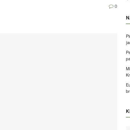
0
N
Pi
įa
Pe
pa
Mi
K
Eu
br
Ki