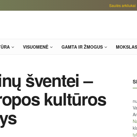
Saulės arkliukai
TŪRA
VISUOMENĖ
GAMTA IR ŽMOGUS
MOKSLA
inų šventei –
S
ropos kultūros
n
Va
ys
An
Na
kl
tyl