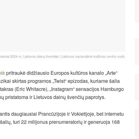
leiviai 2024 m. Lietuvos dainų šventėje | Lietuvos nacionalinio kultūros centro nuotr.
ntė
pritraukė didžiausio Europos kultūros kanalo „Arte“
zikai skirtas programos „Twist“ epizodas, kuriame šalia
itakras (Eric Whitacre), „Instagram“ sensacijos Hamburgo
ų pristatoma ir Lietuvos dainų švenčių paprotys.
tis daugiausiai Prancūzijoje ir Vokietijoje, bet internetu
ių, turi 22 milijonus prenumeratorių ir generuoja 168