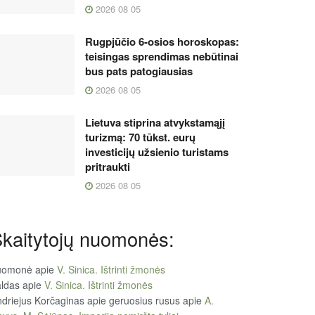
2026 08 05
Rugpjūčio 6-osios horoskopas:
teisingas sprendimas nebūtinai
bus pats patogiausias
2026 08 05
Lietuva stiprina atvykstamąjį
turizmą: 70 tūkst. eurų
investicijų užsienio turistams
pritraukti
2026 08 05
kaitytojų nuomonės:
uomonė
apie
V. Sinica. Ištrinti žmonės
ldas
apie
V. Sinica. Ištrinti žmonės
driejus Korčaginas apie geruosius rusus
apie
A.