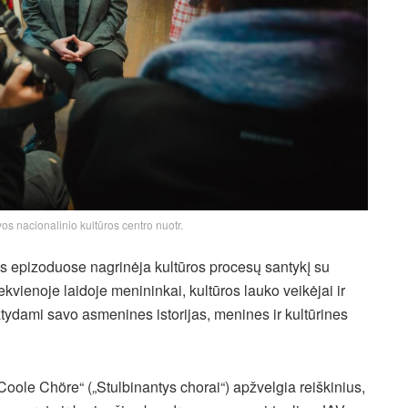
uvos nacionalinio kultūros centro nuotr.
ės epizoduose nagrinėja kultūros procesų santykį su
vienoje laidoje menininkai, kultūros lauko veikėjai ir
tydami savo asmenines istorijas, menines ir kultūrines
oole Chöre“ („Stulbinantys chorai“) apžvelgia reiškinius,