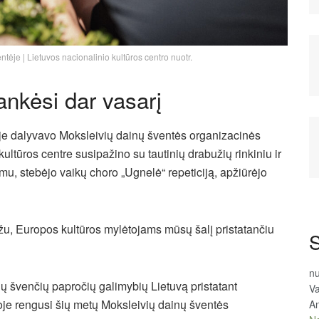
tėje | Lietuvos nacionalinio kultūros centro nuotr.
ankėsi dar vasarį
je dalyvavo Moksleivių dainų šventės organizacinės
tūros centre susipažino su tautinių drabužių rinkiniu ir
u, stebėjo vaikų choro „Ugnelė“ repeticiją, apžiūrėjo
žu, Europos kultūros mylėtojams mūsų šalį pristatančiu
S
n
ų švenčių papročių galimybių Lietuvą pristatant
Va
oje rengusi šių metų Moksleivių dainų šventės
An