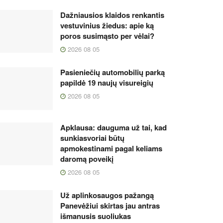
Dažniausios klaidos renkantis
vestuvinius žiedus: apie ką
poros susimąsto per vėlai?
2026 08 05
Pasieniečių automobilių parką
papildė 19 naujų visureigių
2026 08 05
Apklausa: dauguma už tai, kad
sunkiasvoriai būtų
apmokestinami pagal keliams
daromą poveikį
2026 08 05
Už aplinkosaugos pažangą
Panevėžiui skirtas jau antras
išmanusis suoliukas