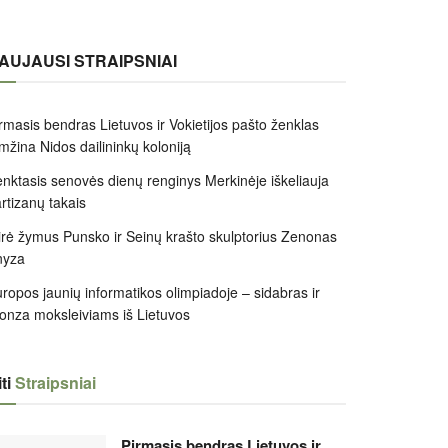
AUJAUSI STRAIPSNIAI
rmasis bendras Lietuvos ir Vokietijos pašto ženklas
mžina Nidos dailininkų koloniją
nktasis senovės dienų renginys Merkinėje iškeliauja
rtizanų takais
rė žymus Punsko ir Seinų krašto skulptorius Zenonas
nyza
ropos jaunių informatikos olimpiadoje – sidabras ir
onza moksleiviams iš Lietuvos
ti
Straipsniai
Pirmasis bendras Lietuvos ir