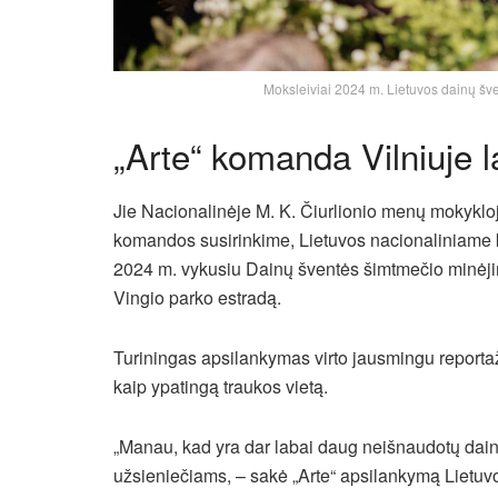
Moksleiviai 2024 m. Lietuvos dainų šven
„Arte“ komanda Vilniuje l
Jie Nacionalinėje M. K. Čiurlionio menų mokyklo
komandos susirinkime, Lietuvos nacionaliniame kul
2024 m. vykusiu Dainų šventės šimtmečio minėjim
Vingio parko estradą.
Turiningas apsilankymas virto jausmingu reporta
kaip ypatingą traukos vietą.
„Manau, kad yra dar labai daug neišnaudotų dain
užsieniečiams, – sakė „Arte“ apsilankymą Lietuv