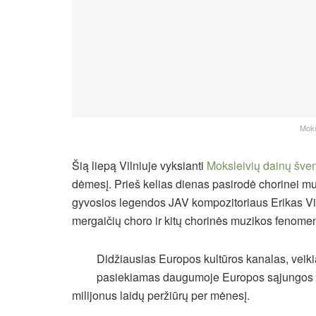
Moks
Šią liepą Vilniuje vyksianti
Moksleivių dainų šve
dėmesį. Prieš kelias dienas pasirodė chorinei mu
gyvosios legendos JAV kompozitoriaus
Erikas V
mergaičių choro ir kitų chorinės muzikos fenomen
Didžiausias Europos kultūros kanalas, veikian
pasiekiamas daugumoje Europos sąjungos šal
milijonus laidų peržiūrų per mėnesį.