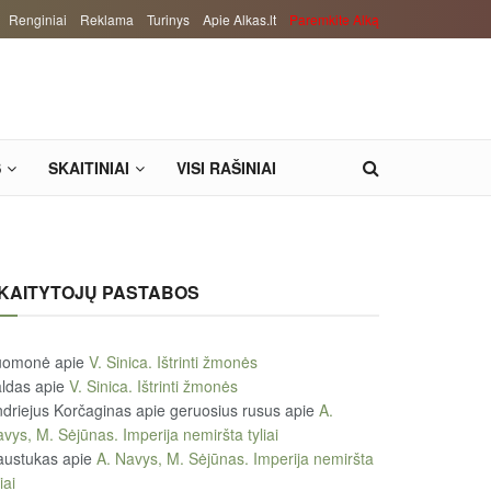
Renginiai
Reklama
Turinys
Apie Alkas.lt
Paremkite Alką
S
SKAITINIAI
VISI RAŠINIAI
KAITYTOJŲ PASTABOS
uomonė
apie
V. Sinica. Ištrinti žmonės
ldas
apie
V. Sinica. Ištrinti žmonės
driejus Korčaginas apie geruosius rusus
apie
A.
vys, M. Sėjūnas. Imperija nemiršta tyliai
austukas
apie
A. Navys, M. Sėjūnas. Imperija nemiršta
iai