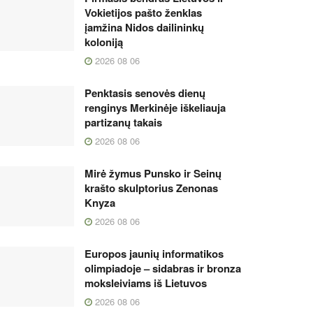
Vokietijos pašto ženklas
įamžina Nidos dailininkų
koloniją
2026 08 06
Penktasis senovės dienų
renginys Merkinėje iškeliauja
partizanų takais
2026 08 06
Mirė žymus Punsko ir Seinų
krašto skulptorius Zenonas
Knyza
2026 08 06
Europos jaunių informatikos
olimpiadoje – sidabras ir bronza
moksleiviams iš Lietuvos
2026 08 06