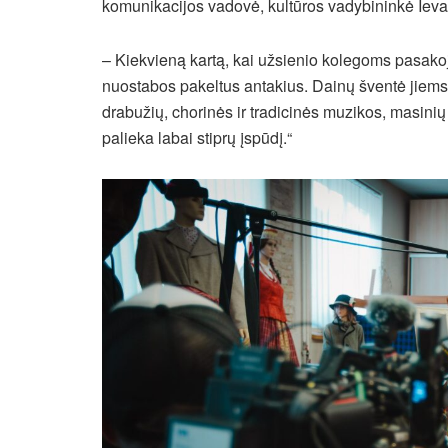
komunikacijos vadovė, kultūros vadybininkė Ieva 
– Kiekvieną kartą, kai užsienio kolegoms pasakoj
nuostabos pakeltus antakius. Dainų šventė jiems 
drabužių, chorinės ir tradicinės muzikos, masini
palieka labai stiprų įspūdį.“