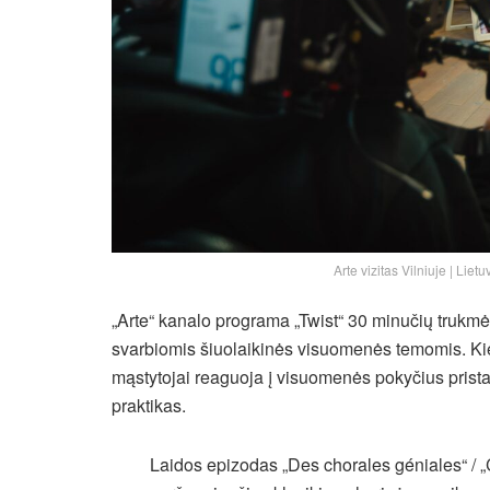
Arte vizitas Vilniuje | Liet
„Arte“ kanalo programa „Twist“ 30 minučių trukm
svarbiomis šiuolaikinės visuomenės temomis. Kiek
mąstytojai reaguoja į visuomenės pokyčius prista
praktikas.
Laidos epizodas „Des chorales géniales“ / „C