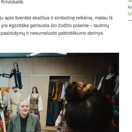
Na
Krivickaitė.
kl
tyl
u apie šventės skaičius ir simbolinę reikšmę, matau iš
+
yra egzotiška geriausia šio žodžio prasme – tautinių
ų pasirodymų ir nesumeluoto patriotiškumo derinys