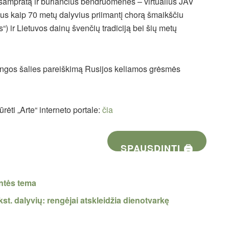
sampratą ir buriančius bendruomenes – virtualius JAV
us kaip 70 metų dalyvius priimantį chorą šmaikščiu
ir Lietuvos dainų švenčių tradiciją bei šių metų
eningos šalies pareiškimą Rusijos keliamos grėsmės
ėti „Arte“ interneto portale:
čia
SPAUSDINTI 🖨
entės tema
st. dalyvių: rengėjai atskleidžia dienotvarkę