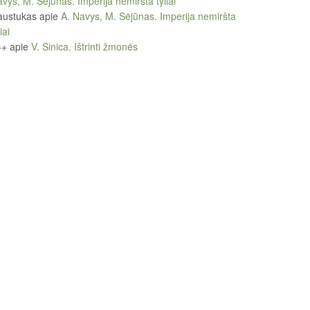
vys, M. Sėjūnas. Imperija nemiršta tyliai
austukas
apie
A. Navys, M. Sėjūnas. Imperija nemiršta
iai
++
apie
V. Sinica. Ištrinti žmonės