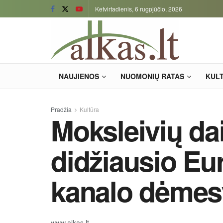
Ketvirtadienis, 6 rugpjūčio, 2026
NAUJIENOS
NUOMONIŲ RATAS
KUL
Pradžia
Kultūra
Moksleivių da
didžiausio Eu
kanalo dėmes
www.alkas.lt