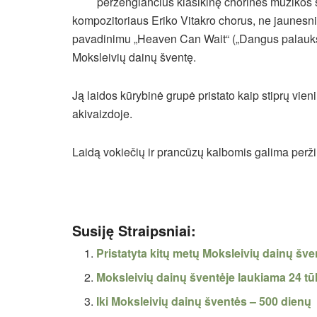
peržengiančius klasikinę chorinės muzikos 
kompozitoriaus Eriko Vitakro chorus, ne jaunesni
pavadinimu „Heaven Can Wait“ („Dangus palauks“) 
Moksleivių dainų šventę.
Ją laidos kūrybinė grupė pristato kaip stiprų vi
akivaizdoje.
Laidą vokiečių ir prancūzų kalbomis galima peržiūr
Susiję Straipsniai:
Pristatyta kitų metų Moksleivių dainų šv
Moksleivių dainų šventėje laukiama 24 tūk
Iki Moksleivių dainų šventės – 500 dienų