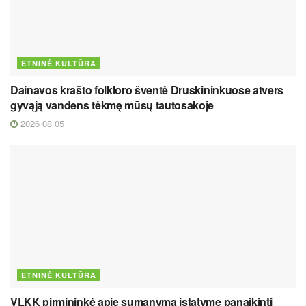
ETNINĖ KULTŪRA
Dainavos krašto folkloro šventė Druskininkuose atvers
gyvąją vandens tėkmę mūsų tautosakoje
2026 08 05
ETNINĖ KULTŪRA
VLKK pirmininkė apie sumanymą įstatyme panaikinti