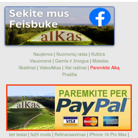
Naujienos
|
Nuomonių ratas
|
Kultūra
Visuomenė
|
Gamta ir žmogus
|
Mokslas
Skaitiniai
|
VideoAlkas
|
Visi rašiniai
|
Paremkite Alką
Pradžia
ket testai
|
fs25 mods
|
Refinansavimas
|
iPhone 16 Pro Max
|