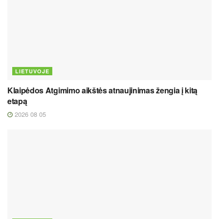
LIETUVOJE
Klaipėdos Atgimimo aikštės atnaujinimas žengia į kitą
etapą
2026 08 05