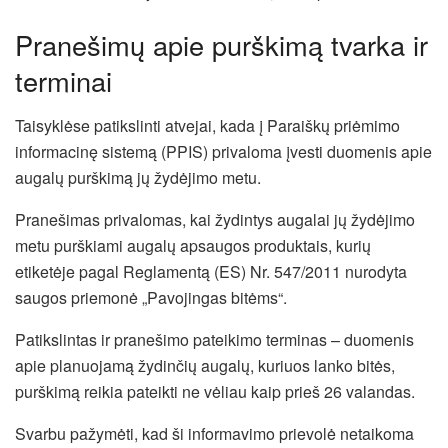
Pranešimų apie purškimą tvarka ir
terminai
Taisyklėse patikslinti atvejai, kada į Paraiškų priėmimo
informacinę sistemą (PPIS) privaloma įvesti duomenis apie
augalų purškimą jų žydėjimo metu.
Pranešimas privalomas, kai žydintys augalai jų žydėjimo
metu purškiami augalų apsaugos produktais, kurių
etiketėje pagal Reglamentą (ES) Nr. 547/2011 nurodyta
saugos priemonė „Pavojingas bitėms“.
Patikslintas ir pranešimo pateikimo terminas – duomenis
apie planuojamą žydinčių augalų, kuriuos lanko bitės,
purškimą reikia pateikti ne vėliau kaip prieš 26 valandas.
Svarbu pažymėti, kad ši informavimo prievolė netaikoma