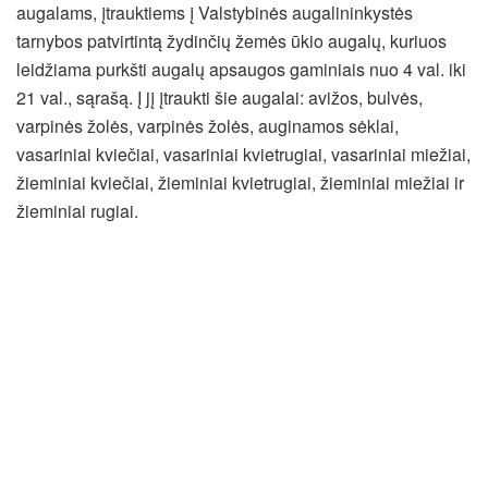
augalams, įtrauktiems į Valstybinės augalininkystės
tarnybos patvirtintą žydinčių žemės ūkio augalų, kuriuos
leidžiama purkšti augalų apsaugos gaminiais nuo 4 val. iki
21 val., sąrašą. Į jį įtraukti šie augalai: avižos, bulvės,
varpinės žolės, varpinės žolės, auginamos sėklai,
vasariniai kviečiai, vasariniai kvietrugiai, vasariniai miežiai,
žieminiai kviečiai, žieminiai kvietrugiai, žieminiai miežiai ir
žieminiai rugiai.