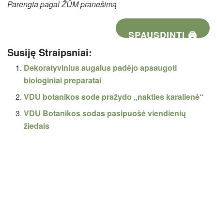
Parengta pagal ŽŪM pranešimą
SPAUSDINTI 🖨
Susiję Straipsniai:
Dekoratyvinius augalus padėjo apsaugoti
biologiniai preparatai
VDU botanikos sode pražydo „nakties karalienė“
VDU Botanikos sodas pasipuošė viendienių
žiedais