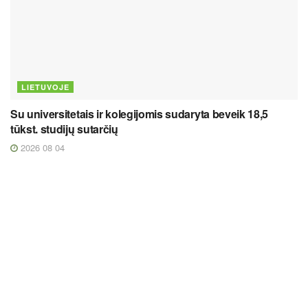
LIETUVOJE
Su universitetais ir kolegijomis sudaryta beveik 18,5
tūkst. studijų sutarčių
2026 08 04