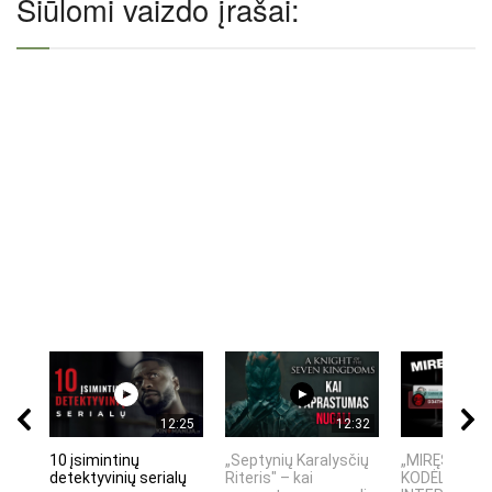
Siūlomi vaizdo įrašai:
12:25
12:32
10 įsimintinų
„Septynių Karalysčių
„MIRĘS INTE
detektyvinių serialų
Riteris" – kai
KODĖL DIDŽIO