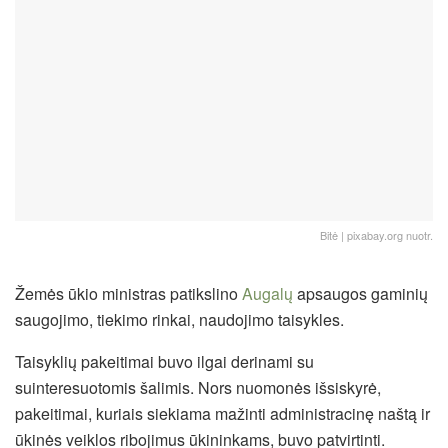
Bitė | pixabay.org nuotr.
Žemės ūkio ministras patikslino
Augalų
apsaugos gaminių
saugojimo, tiekimo rinkai, naudojimo taisykles.
Taisyklių pakeitimai buvo ilgai derinami su
suinteresuotomis šalimis. Nors nuomonės išsiskyrė,
pakeitimai, kuriais siekiama mažinti administracinę naštą ir
ūkinės veiklos ribojimus ūkininkams, buvo patvirtinti.