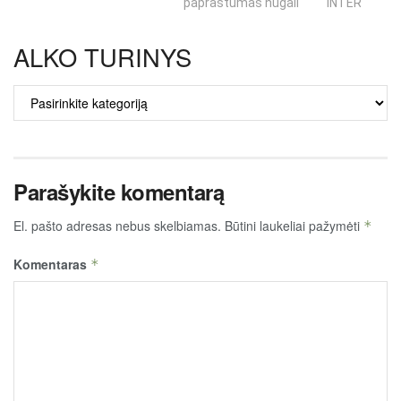
paprastumas nugali
INTERNETO N
ALKO TURINYS
ALKO
TURINYS
Parašykite komentarą
El. pašto adresas nebus skelbiamas.
Būtini laukeliai pažymėti
*
Komentaras
*