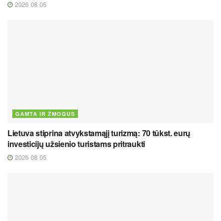
2026 08 05
GAMTA IR ŽMOGUS
Lietuva stiprina atvykstamąjį turizmą: 70 tūkst. eurų
investicijų užsienio turistams pritraukti
2026 08 05