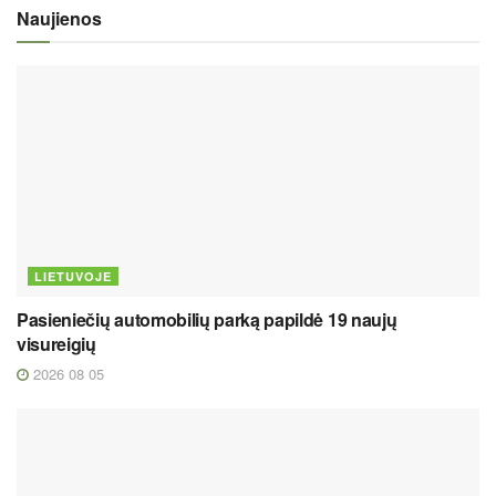
Naujienos
LIETUVOJE
Pasieniečių automobilių parką papildė 19 naujų
visureigių
2026 08 05