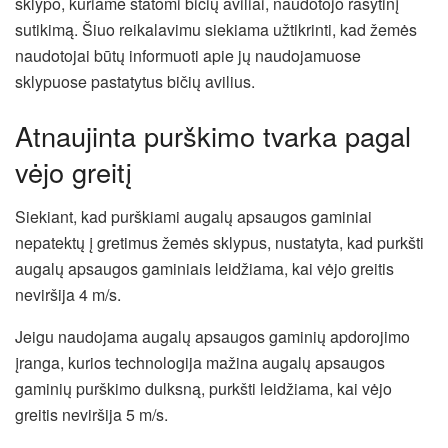
sklypo, kuriame statomi bičių aviliai, naudotojo rašytinį
sutikimą. Šiuo reikalavimu siekiama užtikrinti, kad žemės
naudotojai būtų informuoti apie jų naudojamuose
sklypuose pastatytus bičių avilius.
Atnaujinta purškimo tvarka pagal
vėjo greitį
Siekiant, kad purškiami augalų apsaugos gaminiai
nepatektų į gretimus žemės sklypus, nustatyta, kad purkšti
augalų apsaugos gaminiais leidžiama, kai vėjo greitis
neviršija 4 m/s.
Jeigu naudojama augalų apsaugos gaminių apdorojimo
įranga, kurios technologija mažina augalų apsaugos
gaminių purškimo dulksną, purkšti leidžiama, kai vėjo
greitis neviršija 5 m/s.