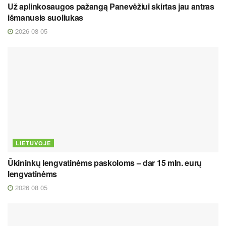
Už aplinkosaugos pažangą Panevėžiui skirtas jau antras
išmanusis suoliukas
2026 08 05
LIETUVOJE
Ūkininkų lengvatinėms paskoloms – dar 15 mln. eurų
lengvatinėms
2026 08 05