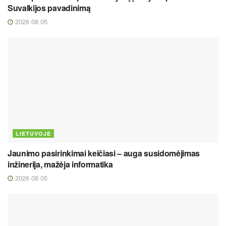
Suvalkijos pavadinimą
2026 08 05
LIETUVOJE
Jaunimo pasirinkimai keičiasi – auga susidomėjimas
inžinerija, mažėja informatika
2026 08 05