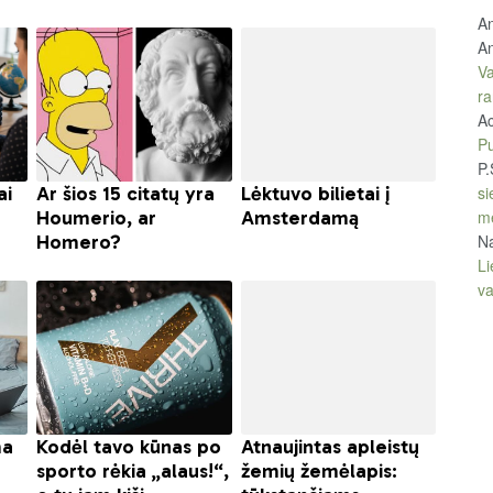
An
An
Va
ra
A
Pu
P.
si
m
Na
Li
v