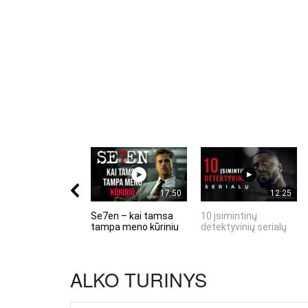
17:50
12:25
Se7en – kai tamsa
10 įsimintinų
tampa meno kūriniu
detektyvinių serialų
ALKO TURINYS