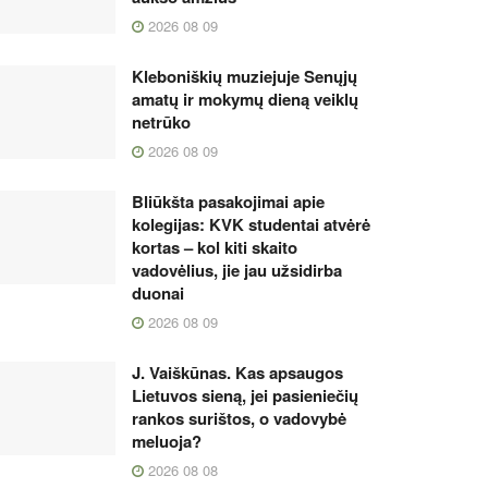
2026 08 09
Kleboniškių muziejuje Senųjų
amatų ir mokymų dieną veiklų
netrūko
2026 08 09
Bliūkšta pasakojimai apie
kolegijas: KVK studentai atvėrė
kortas – kol kiti skaito
vadovėlius, jie jau užsidirba
duonai
2026 08 09
J. Vaiškūnas. Kas apsaugos
Lietuvos sieną, jei pasieniečių
rankos surištos, o vadovybė
meluoja?
2026 08 08