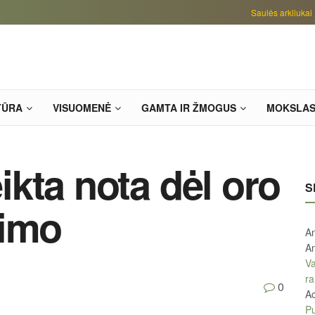
Saulės arkliukai
TŪRA
VISUOMENĖ
GAMTA IR ŽMOGUS
MOKSLA
eikta nota dėl oro
S
dimo
An
An
Va
ra
0
A
Pu