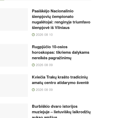
Paaiškėjo Nacionalinio
šienpjovių čempionato
nugalėtojai: renginyje triumfavo
šienpjovė iš Vilniaus
2026 08 10
Rugpjūčio 10-osios
horoskopas: tikriems dalykams
nereikės pagražinimų
2026 08 09
Kviečia Trakų krašto tradicinių
amatų centro atidarymo šventė
2026 08 09
Burbiškio dvaro istorijos
muziejuje – lietuviškų laikrodžių
aukso amžius