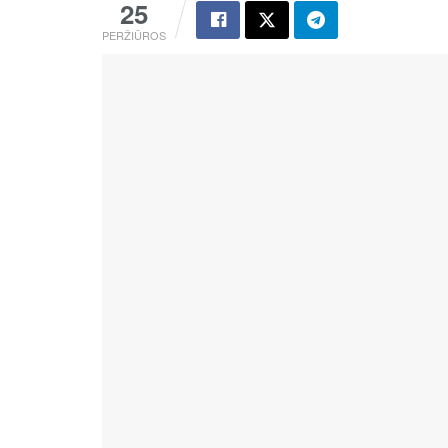
25
PERŽIŪROS