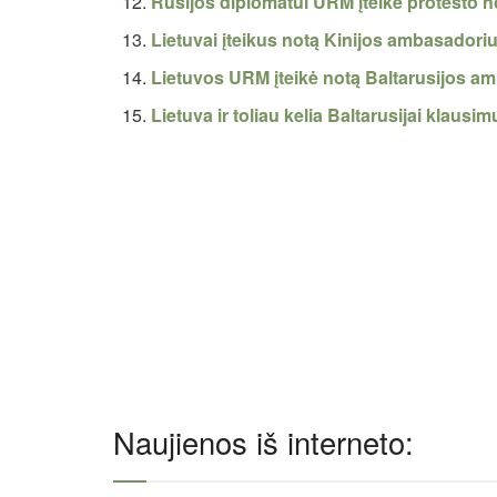
Rusijos diplomatui URM įteikė protesto n
Lietuvai įteikus notą Kinijos ambasadori
Lietuvos URM įteikė notą Baltarusijos a
Lietuva ir toliau kelia Baltarusijai klaus
Naujienos iš interneto: