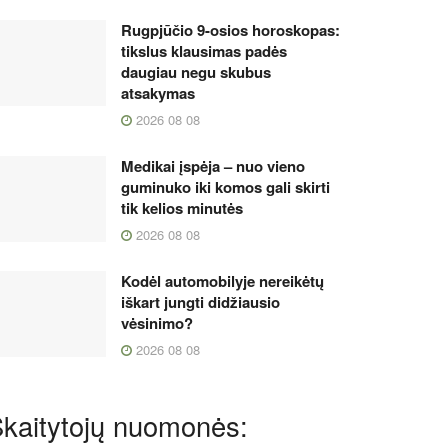
Rugpjūčio 9-osios horoskopas:
tikslus klausimas padės
daugiau negu skubus
atsakymas
2026 08 08
Medikai įspėja – nuo vieno
guminuko iki komos gali skirti
tik kelios minutės
2026 08 08
Kodėl automobilyje nereikėtų
iškart jungti didžiausio
vėsinimo?
2026 08 08
kaitytojų nuomonės: