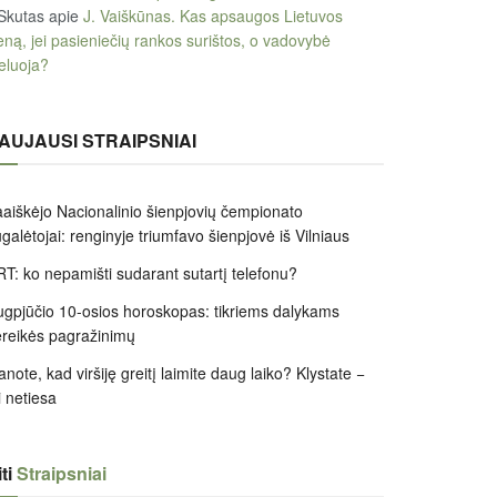
Skutas
apie
J. Vaiškūnas. Kas apsaugos Lietuvos
eną, jei pasieniečių rankos surištos, o vadovybė
eluoja?
AUJAUSI STRAIPSNIAI
aiškėjo Nacionalinio šienpjovių čempionato
galėtojai: renginyje triumfavo šienpjovė iš Vilniaus
T: ko nepamišti sudarant sutartį telefonu?
gpjūčio 10-osios horoskopas: tikriems dalykams
reikės pagražinimų
note, kad viršiję greitį laimite daug laiko? Klystate −
i netiesa
ti
Straipsniai