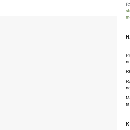
P.
si
m
N
Pa
nu
RR
Ru
ne
Ma
ta
Ki