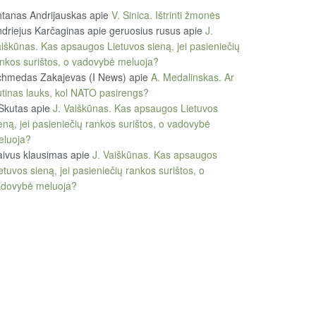
tanas Andrijauskas
apie
V. Sinica. Ištrinti žmonės
driejus Karčaginas apie geruosius rusus
apie
J.
iškūnas. Kas apsaugos Lietuvos sieną, jei pasieniečių
nkos surištos, o vadovybė meluoja?
chmedas Zakajevas (I News)
apie
A. Medalinskas. Ar
tinas lauks, kol NATO pasirengs?
Skutas
apie
J. Vaiškūnas. Kas apsaugos Lietuvos
eną, jei pasieniečių rankos surištos, o vadovybė
eluoja?
ivus klausimas
apie
J. Vaiškūnas. Kas apsaugos
etuvos sieną, jei pasieniečių rankos surištos, o
adovybė meluoja?