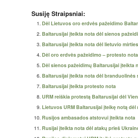
Susiję Straipsniai:
Dėl Lietuvos oro erdvės pažeidimo Baltaru
Baltarusijai įteikta nota dėl sienos pažei
Baltarusijai įteikta nota dėl lietuvio mirtie
Dėl oro erdvės pažeidimo – protesto nota
Dėl sienos pažeidimų Baltarusijai įteikta 
Baltarusijai įteikta nota dėl branduolinė
Baltarusijai įteikta protesto nota
URM reiškia protestą Baltarusijai dėl Vi
Lietuvos URM Baltarusijai įteikę notą dė
Rusijos ambasados atstovui įteikta nota
Rusijai įteikta nota dėl atakų prieš Ukra