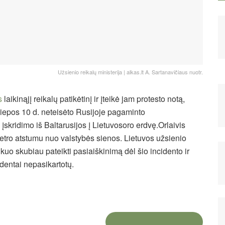
Užsienio reikalų ministerija | alkas.lt A. Sartanavičiaus nuotr.
s
laikinąjį reikalų patikėtinį ir įteikė jam protesto notą,
 liepos 10 d. neteisėto Rusijoje pagaminto
įskridimo iš Baltarusijos į Lietuvosoro erdvę.
Orlaivis
metro atstumu nuo valstybės sienos. Lietuvos užsienio
s kuo skubiau pateikti pasiaiškinimą dėl šio incidento ir
identai nepasikartotų.