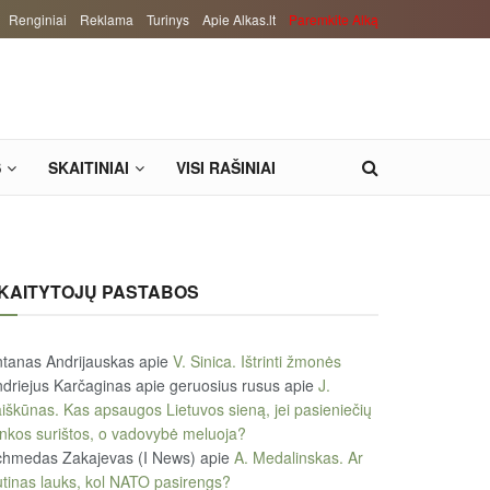
Renginiai
Reklama
Turinys
Apie Alkas.lt
Paremkite Alką
S
SKAITINIAI
VISI RAŠINIAI
KAITYTOJŲ PASTABOS
tanas Andrijauskas
apie
V. Sinica. Ištrinti žmonės
driejus Karčaginas apie geruosius rusus
apie
J.
iškūnas. Kas apsaugos Lietuvos sieną, jei pasieniečių
nkos surištos, o vadovybė meluoja?
chmedas Zakajevas (I News)
apie
A. Medalinskas. Ar
tinas lauks, kol NATO pasirengs?