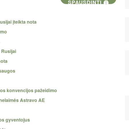
SPAUSDINTI 🖨
sijai įteikta nota
dimo
s
 Rusijai
nota
s saugos
enos konvencijos pažeidimo
l nelaimės Astravo AE
inos gyventojus