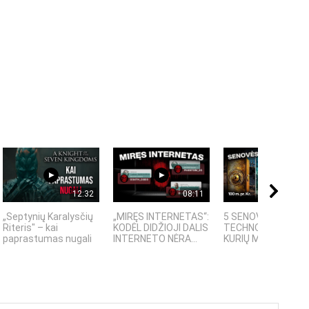
12:32
08:11
08:
„Septynių Karalysčių
„MIRĘS INTERNETAS“:
5 SENOVĖS
Riteris" – kai
KODĖL DIDŽIOJI DALIS
TECHNOLOGIJOS,
paprastumas nugali
INTERNETO NĖRA...
KURIŲ MOKSLININKAI