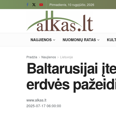
Pirmadienis, 10 rugpjūčio, 2026
NAUJIENOS
NUOMONIŲ RATAS
KUL
Pradžia
Naujienos
Lietuvoje
Baltarusijai įt
erdvės pažei
www.alkas.lt
2025-07-17 06:00:00