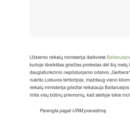
Užsienio reikalų ministerija išsikvietė
Baltarusijo
kurioje išreikštas griežtas protestas dėl šių metų
daugiafunkcinio nepilotuojamo orlaivio „Gerbera“ 
nukrito Lietuvos teritorijoje, maždaug vieno kilo
reikalų ministerija griežtai reikalauja Baltarusijo
imtis visų būtinų priemonių, kad ateityje tokie inc
Parengta pagal URM pranešimą