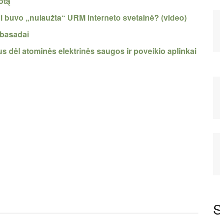
otą
ui buvo „nulaužta“ URM interneto svetainė? (video)
mbasadai
imus dėl atominės elektrinės saugos ir poveikio aplinkai
S