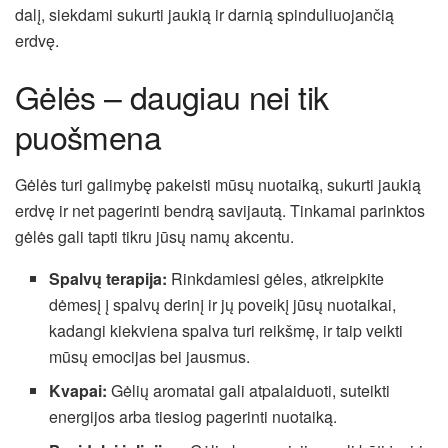
dalį, siekdami sukurti jaukią ir darnią spinduliuojančią
erdvę.
Gėlės – daugiau nei tik
puošmena
Gėlės turi galimybę pakeisti mūsų nuotaiką, sukurti jaukią
erdvę ir net pagerinti bendrą savijautą. Tinkamai parinktos
gėlės gali tapti tikru jūsų namų akcentu.
Spalvų terapija:
Rinkdamiesi gėles, atkreipkite
dėmesį į spalvų derinį ir jų poveikį jūsų nuotaikai,
kadangi kiekviena spalva turi reikšmę, ir taip veikti
mūsų emocijas bei jausmus.
Kvapai:
Gėlių aromatai gali atpalaiduoti, suteikti
energijos arba tiesiog pagerinti nuotaiką.