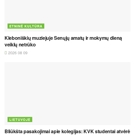
ETNINĖ KULTŪRA
Kleboniškių muziejuje Senųjų amatų ir mokymų dieną
veiklų netrūko
2026 08 09
LIETUVOJE
Bliūkšta pasakojimai apie kolegijas: KVK studentai atvėrė