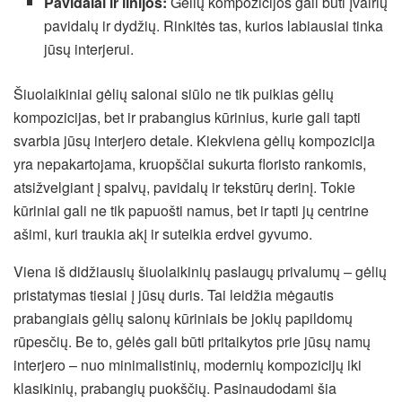
Pavidalai ir linijos:
Gėlių kompozicijos gali būti įvairių
pavidalų ir dydžių. Rinkitės tas, kurios labiausiai tinka
jūsų interjerui.
Šiuolaikiniai gėlių salonai siūlo ne tik puikias gėlių
kompozicijas, bet ir prabangius kūrinius, kurie gali tapti
svarbia jūsų interjero detale. Kiekviena gėlių kompozicija
yra nepakartojama, kruopščiai sukurta floristo rankomis,
atsižvelgiant į spalvų, pavidalų ir tekstūrų derinį. Tokie
kūriniai gali ne tik papuošti namus, bet ir tapti jų centrine
ašimi, kuri traukia akį ir suteikia erdvei gyvumo.
Viena iš didžiausių šiuolaikinių paslaugų privalumų – gėlių
pristatymas tiesiai į jūsų duris. Tai leidžia mėgautis
prabangiais gėlių salonų kūriniais be jokių papildomų
rūpesčių. Be to, gėlės gali būti pritaikytos prie jūsų namų
interjero – nuo minimalistinių, modernių kompozicijų iki
klasikinių, prabangių puokščių. Pasinaudodami šia