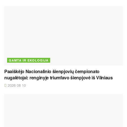
GAMTA IR EKOLOGIJA
Paaiškėjo Nacionalinio šienpjovių čempionato
nugalėtojai: renginyje triumfavo šienpjovė iš Vilniaus
2026 08 10