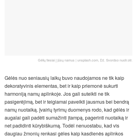
Gėlių tiesiai į jūsų namus | unsplash.com, Dž. Svordso nuotr.otr.
Gėlės nuo seniausių laikų buvo naudojamos ne tik kaip
dekoratyvinis elementas, bet ir kaip priemonė sukurti
harmoniją namų aplinkoje. Jos gali suteikti ne tik
pasigerėjimą, bet ir teigiamai paveikti jausmus bei bendrą
namų nuotaiką.
Įvairių tyrimų duomenys rodo, kad gėlės ir
augalai gali padėti sumažinti įtampą, pagerinti nuotaiką ir
net padidinti kūrybiškumą. Todėl nenuostabu, kad vis
daugiau žmonių renkasi gėles kaip kasdienės aplinkos