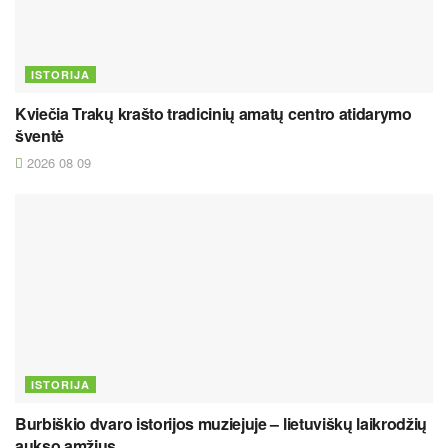
ISTORIJA
Kviečia Trakų krašto tradicinių amatų centro atidarymo
šventė
2026 08 09
ISTORIJA
Burbiškio dvaro istorijos muziejuje – lietuviškų laikrodžių
aukso amžius