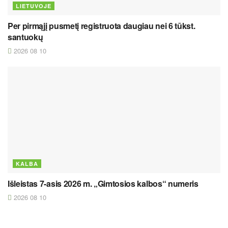
LIETUVOJE
Per pirmąjį pusmetį registruota daugiau nei 6 tūkst.
santuokų
2026 08 10
KALBA
Išleistas 7-asis 2026 m. „Gimtosios kalbos“ numeris
2026 08 10