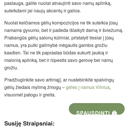
paslauga, galite nuolat atnaujinti savo namų aplinką,
suteikdami jai naujų akcentų ir galios.
Nuolat keičiamos gėlių kompozicijos ne tik suteikia jūsų
namams gyvumo, bet ir padeda išlaikyti darną ir šviežumą.
Prabangūs gėlių salonų kūriniai, pristatyti tiesiai į jūsų
namus, yra puiki galimybė mėgautis gamtos grožiu
kasdien. Tai ne tik paprastas būdas sukurti jaukią ir
malonią aplinką, bet ir rūpestis savo gerovę bei namų
grožiu.
Pradžiuginkite savo artimąjį, ar nustebinkite spalvingų
gėlių žiedais mylimą žmogų –
gėlės į namus Vilnius
,
visuomet patogu ir greita.
SPAUSDINTI 🖨
Susiję Straipsniai: