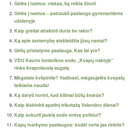
Gėlės į namus: viskas, ką reikia žinoti
Gėlės į namus – patraukli paslauga gyvenantiems
užsienyje
Kaip greitai atrakinti duris be rakto?
Ką apie asmenybę atskleidžia jūsų namai?
Gėlių pristatymo paslauga. Kas tai yra?
VDU Kauno botanikos sodo „Kvapų naktyje“
rinks kvapniausią augalą
Mėgstate kvėpintis? Vadinasi, mėgaujatės kvepalų
teikiama nauda!
Ką daryti norint, kad kilimai būtų švarūs?
Kaip išsirinkti apatinį trikotažą Valentino dienai?
Kaip sukurti jaukią sodo erdvę poilsiui?
Kapų tvarkymo paslaugos: kodėl verta jas rinktis?