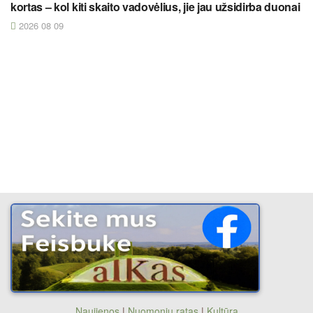
kortas – kol kiti skaito vadovėlius, jie jau užsidirba duonai
2026 08 09
Naujienos
|
Nuomonių ratas
|
Kultūra