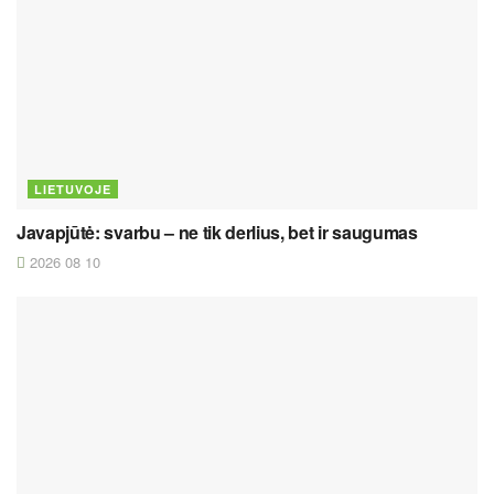
LIETUVOJE
Javapjūtė: svarbu – ne tik derlius, bet ir saugumas
2026 08 10