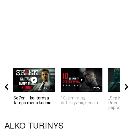
17:50
12:25
Se7en – kai tamsa
10 įsimintinų
„Septynių Ka
tampa meno kūriniu
detektyvinių serialų
Riteris" – kai
paprastumas
ALKO TURINYS