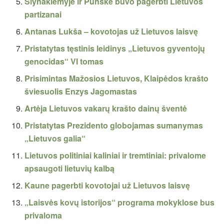
Šlynakiemyje ir Punske buvo pagerbti Lietuvos
partizanai
Antanas Lukša – kovotojas už Lietuvos laisvę
Pristatytas tęstinis leidinys „Lietuvos gyventojų
genocidas“ VI tomas
Prisimintas Mažosios Lietuvos, Klaipėdos krašto
šviesuolis Enzys Jagomastas
Artėja Lietuvos vakarų krašto dainų šventė
Pristatytas Prezidento globojamas sumanymas
„Lietuvos galia“
Lietuvos politiniai kaliniai ir tremtiniai: privalome
apsaugoti lietuvių kalbą
Kaune pagerbti kovotojai už Lietuvos laisvę
„Laisvės kovų istorijos“ programa mokyklose bus
privaloma