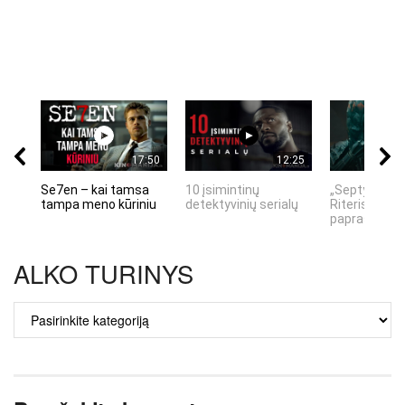
17:50
12:25
Se7en – kai tamsa
10 įsimintinų
„Septynių Ka
tampa meno kūriniu
detektyvinių serialų
Riteris" – kai
paprastumas
ALKO TURINYS
ALKO
TURINYS