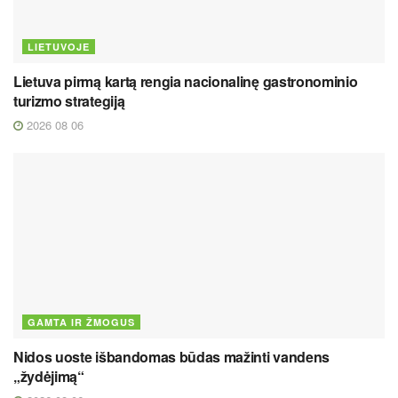
LIETUVOJE
Lietuva pirmą kartą rengia nacionalinę gastronominio
turizmo strategiją
2026 08 06
GAMTA IR ŽMOGUS
Nidos uoste išbandomas būdas mažinti vandens
„žydėjimą“