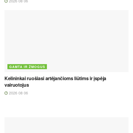
2026 08 06
GAMTA IR ŽMOGUS
Kelininkai ruošiasi artėjančioms liūtims ir įspėja
vairuotojus
2026 08 06