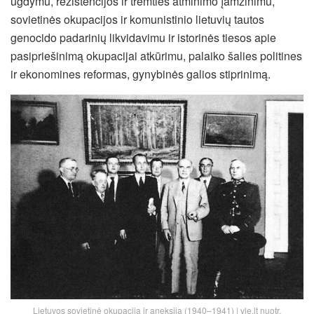
ugdymu, rezistencijos ir tremties atminimo įamžinimu,
sovietinės okupacijos ir komunistinio lietuvių tautos
genocido padarinių likvidavimu ir istorinės tiesos apie
pasipriešinimą okupacijai atkūrimu, palaiko šalies politines
ir ekonomines reformas, gynybinės galios stiprinimą.
Lietuvos sovietinė okupacija ir aneksija (1940–1941) | vle.lt nuotr.