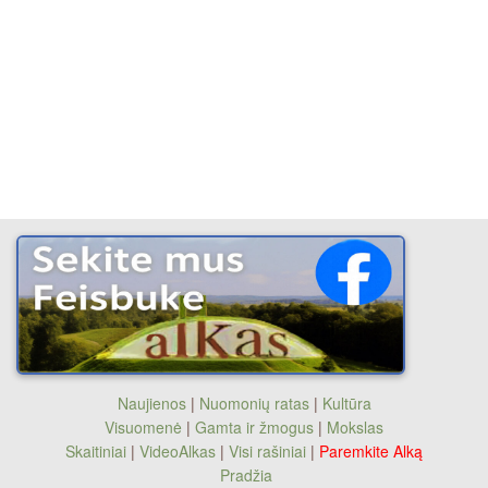
Naujienos
|
Nuomonių ratas
|
Kultūra
Visuomenė
|
Gamta ir žmogus
|
Mokslas
Skaitiniai
|
VideoAlkas
|
Visi rašiniai
|
Paremkite Alką
Pradžia