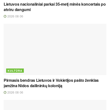
Lietuvos nacionaliniai parkai 35-metį minės koncertais po
atviru dangumi
2026 08 06
KULTŪRA
Pirmasis bendras Lietuvos ir Vokietijos pašto ženklas
įamžina Nidos dailininkų koloniją
2026 08 06