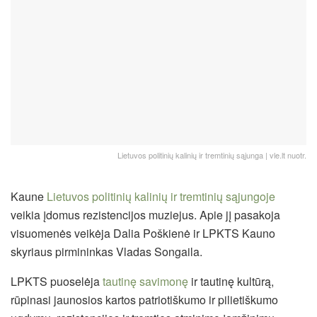
Lietuvos politinių kalinių ir tremtinių sąjunga | vle.lt nuotr.
Kaune
Lietuvos politinių kalinių ir tremtinių sąjungoje
veikia įdomus rezistencijos muziejus. Apie jį pasakoja
visuomenės veikėja Dalia Poškienė ir LPKTS Kauno
skyriaus pirmininkas Vladas Songaila.
LPKTS puoselėja
tautinę savimonę
ir tautinę kultūrą,
rūpinasi jaunosios kartos patriotiškumo ir pilietiškumo