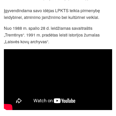
Įgyvendindama savo idėjas LPKTS teikia pirmenybę
leidybinei, atminimo įamžinimo bei kultūrinei veiklai.
Nuo 1988 m. spalio 28 d. leidžiamas savaitraštis
„Tremtinys“. 1991 m. pradėtas leisti istorijos žurnalas
„Laisvės kovų archyvas“.