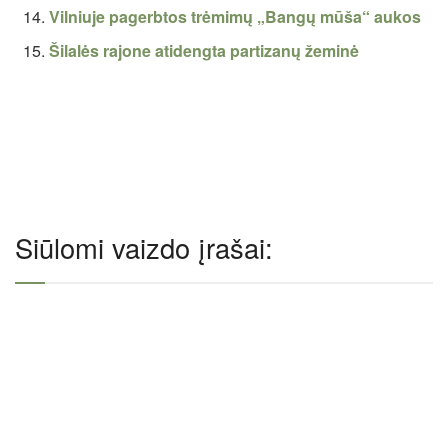
Vilniuje pagerbtos trėmimų „Bangų mūša“ aukos
Šilalės rajone atidengta partizanų žeminė
Siūlomi vaizdo įrašai: