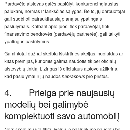
Pardavėjo atstovas galės pasiūlyti konkurencingiausias
palūkanų normas ir lanksčias sąlygas. Be to, jų darbuotojai
gali sudėlioti patraukliausią planą su ypatingais
pasiūlymais. Kalbant apie juos, tiek pardavėjai, tiek
finansavimo bendrovės (pardavėjų partnerės), gali taikyti
ypatingus pasiūlymus.
Gamintojai dažnai skelbia išskirtines akcijas, nuolaidas ar
kitas premijas, kuriomis galima naudotis tik per oficialų
atstovybių tinklą. Lizingas iš oficialaus atstovo užtikrina,
kad pasiūlymai ir jų naudos
neprasprūs
pro pirštus.
4. Prieiga prie naujausių
modelių bei galimybė
komplektuoti savo automobilį
Nors skelbimų yra tikrai įvairių, o pasirinkimo naudotų bei