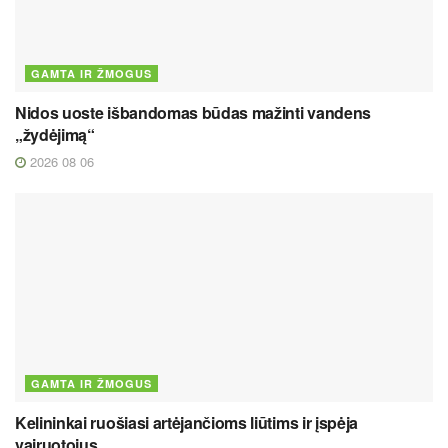
GAMTA IR ŽMOGUS
Nidos uoste išbandomas būdas mažinti vandens
„žydėjimą“
2026 08 06
GAMTA IR ŽMOGUS
Kelininkai ruošiasi artėjančioms liūtims ir įspėja
vairuotojus