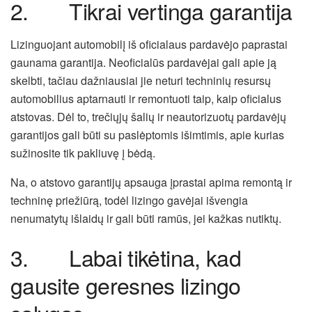
2. Tikrai vertinga garantija
Lizinguojant automobilį iš oficialaus pardavėjo paprastai
gaunama garantija. Neoficialūs pardavėjai gali apie ją
skelbti, tačiau dažniausiai jie neturi techninių resursų
automobilius aptarnauti ir remontuoti taip, kaip oficialus
atstovas. Dėl to, trečiųjų šalių ir neautorizuotų pardavėjų
garantijos gali būti su paslėptomis išimtimis, apie kurias
sužinosite tik pakliuvę į bėdą.
Na, o atstovo garantijų apsauga įprastai apima remontą ir
techninę priežiūrą, todėl lizingo gavėjai išvengia
nenumatytų išlaidų ir gali būti ramūs, jei kažkas nutiktų.
3. Labai tikėtina, kad
gausite geresnes lizingo