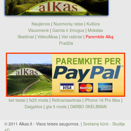
Naujienos
|
Nuomonių ratas
|
Kultūra
Visuomenė
|
Gamta ir žmogus
|
Mokslas
Skaitiniai
|
VideoAlkas
|
Visi rašiniai
|
Paremkite Alką
Pradžia
ket testai
|
fs25 mods
|
Refinansavimas
|
iPhone 16 Pro Max
|
Daigyklos
|
gta 5 mods
|
DARBO SKELBIMAI
© 2011 Alkas.lt - Visos teisės saugomos. |
Svetainę kūrė - Studija
4D