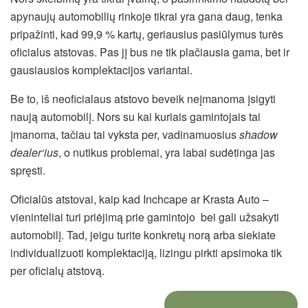
apynaujų automobilių rinkoje tikrai yra gana daug, tenka
pripažinti, kad 99,9 % kartų, geriausius pasiūlymus turės
oficialus atstovas. Pas jį bus ne tik plačiausia gama, bet ir
gausiausios komplektacijos variantai.
Be to, iš neoficialaus atstovo beveik neįmanoma įsigyti
naują automobilį. Nors su kai kuriais gamintojais tai
įmanoma, tačiau tai vyksta per, vadinamuosius
shadow
dealer‘ius
, o nutikus problemai, yra labai sudėtinga jas
spręsti.
Oficialūs atstovai, kaip kad Inchcape ar Krasta Auto –
vieninteliai turi priėjimą prie gamintojo bei gali užsakyti
automobilį. Tad, jeigu turite konkretų norą arba siekiate
individualizuoti komplektaciją, lizingu pirkti apsimoka tik
per oficialų atstovą.