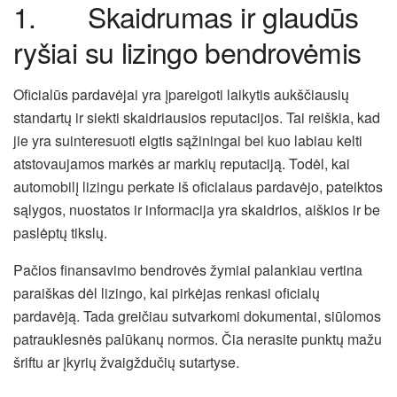
1. Skaidrumas ir glaudūs
ryšiai su lizingo bendrovėmis
Oficialūs pardavėjai yra įpareigoti laikytis aukščiausių
standartų ir siekti skaidriausios reputacijos. Tai reiškia, kad
jie yra suinteresuoti elgtis sąžiningai bei kuo labiau kelti
atstovaujamos markės ar markių reputaciją. Todėl, kai
automobilį lizingu perkate iš oficialaus pardavėjo, pateiktos
sąlygos, nuostatos ir informacija yra skaidrios, aiškios ir be
paslėptų tikslų.
Pačios finansavimo bendrovės žymiai palankiau vertina
paraiškas dėl lizingo, kai pirkėjas renkasi oficialų
pardavėją. Tada greičiau sutvarkomi dokumentai, siūlomos
patrauklesnės palūkanų normos. Čia nerasite punktų mažu
šriftu ar įkyrių žvaigždučių sutartyse.