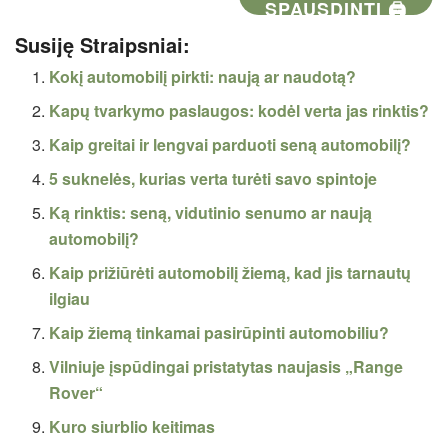
SPAUSDINTI 🖨
Susiję Straipsniai:
Kokį automobilį pirkti: naują ar naudotą?
Kapų tvarkymo paslaugos: kodėl verta jas rinktis?
Kaip greitai ir lengvai parduoti seną automobilį?
5 suknelės, kurias verta turėti savo spintoje
Ką rinktis: seną, vidutinio senumo ar naują
automobilį?
Kaip prižiūrėti automobilį žiemą, kad jis tarnautų
ilgiau
Kaip žiemą tinkamai pasirūpinti automobiliu?
Vilniuje įspūdingai pristatytas naujasis „Range
Rover“
Kuro siurblio keitimas