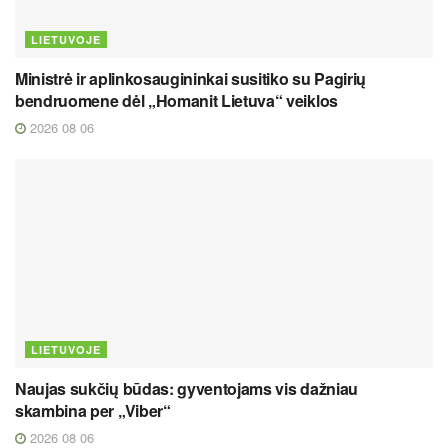
LIETUVOJE
Ministrė ir aplinkosaugininkai susitiko su Pagirių
bendruomene dėl „Homanit Lietuva“ veiklos
2026 08 06
LIETUVOJE
Naujas sukčių būdas: gyventojams vis dažniau
skambina per „Viber“
2026 08 06