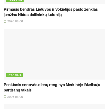
Pirmasis bendras Lietuvos ir Vokietijos pašto ženklas
įamžina Nidos dailininkų koloniją
2026 08 06
ISTORIJA
Penktasis senovės dienų renginys Merkinėje iškeliauja
partizanų takais
2026 08 06