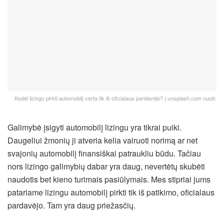
Kodėl lizingu pirkti automobilį verta tik iš oficialaus pardavėjo? | unsplash.com nuotr.
Galimybė įsigyti automobilį lizingu yra tikrai puiki.
Daugeliui žmonių ji atveria kelia vairuoti norimą ar net
svajonių automobilį finansiškai patraukliu būdu. Tačiau
nors lizingo galimybių dabar yra daug, nevertėtų skubėti
naudotis bet kieno turimais pasiūlymais.
Mes stipriai jums
patariame lizingu automobilį pirkti tik iš patikimo, oficialaus
pardavėjo. Tam yra daug priežasčių.