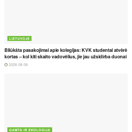
LIETUVOJE
Bliūkšta pasakojimai apie kolegijas: KVK studentai atvėrė
kortas – kol kiti skaito vadovėlius, jie jau užsidirba duonai
2026 08 09
GAMTA IR EKOLOGIJA