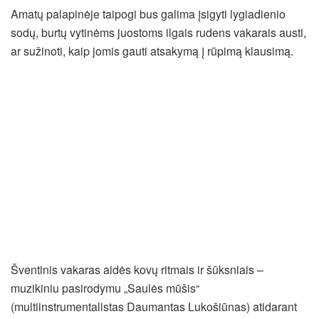
Amatų palapinėje taipogi bus galima įsigyti lygiadienio
sodų, burtų vytinėms juostoms ilgais rudens vakarais austi,
ar sužinoti, kaip jomis gauti atsakymą į rūpimą klausimą.
Šventinis vakaras aidės kovų ritmais ir šūksniais –
muzikiniu pasirodymu „Saulės mūšis“
(multiinstrumentalistas Daumantas Lukošiūnas) atidarant