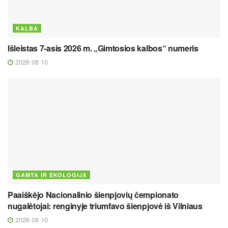
KALBA
Išleistas 7-asis 2026 m. „Gimtosios kalbos“ numeris
2026 08 10
GAMTA IR EKOLOGIJA
Paaiškėjo Nacionalinio šienpjovių čempionato
nugalėtojai: renginyje triumfavo šienpjovė iš Vilniaus
2026 08 10