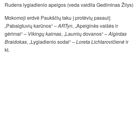
Rudens lygiadienio apeigos (veda vaidila Gediminas Žilys)
Mokomoji erdvė Paukščių taku į protėvių pasaulį:
„Pabaigtuvių karūnos“ –
ARTyn
, „Apeiginės vaišės ir
gėrimai“ –
Vikingų kaimas
, „Laumių dovanos“ –
Algirdas
Braidokas
, „Lygiadienio sodai“ –
Loreta Lichtarovičienė
ir
kt.