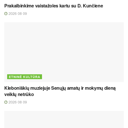
Prakalbinkime vaistažoles kartu su D. Kunčiene
2026 08 09
ETNINĖ KULTŪRA
Kleboniškių muziejuje Senųjų amatų ir mokymų dieną
veiklų netrūko
2026 08 09