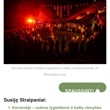
Kernavė kviečia į Rudens lygiadienio ir Baltų vienybės šventę | N.
Žilinskaitės nuotr.
SPAUSDINTI 🖨
Susiję Straipsniai:
Kernavėje – rudens lygiadienio ir baltų vienybės