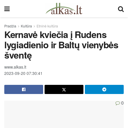
Pradžia
Kultūra
Etninė kultūra
Kernavė kviečia į Rudens
lygiadienio ir Baltų vienybės
šventę
www.alkas.lt
2023-09-20 07:30:41
0