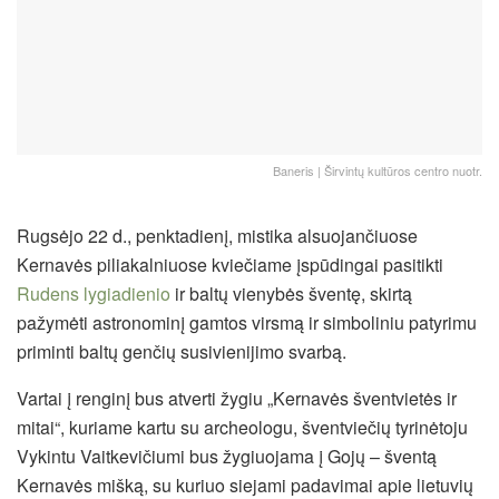
Baneris | Širvintų kultūros centro nuotr.
Rugsėjo 22 d., penktadienį, mistika alsuojančiuose
Kernavės piliakalniuose kviečiame įspūdingai pasitikti
Rudens lygiadienio
ir baltų vienybės šventę, skirtą
pažymėti astronominį gamtos virsmą ir simboliniu patyrimu
priminti baltų genčių susivienijimo svarbą.
Vartai į renginį bus atverti žygiu „Kernavės šventvietės ir
mitai“, kuriame kartu su archeologu, šventviečių tyrinėtoju
Vykintu Vaitkevičiumi bus žygiuojama į Gojų – šventą
Kernavės mišką, su
kuriuo siejami padavimai apie lietuvių