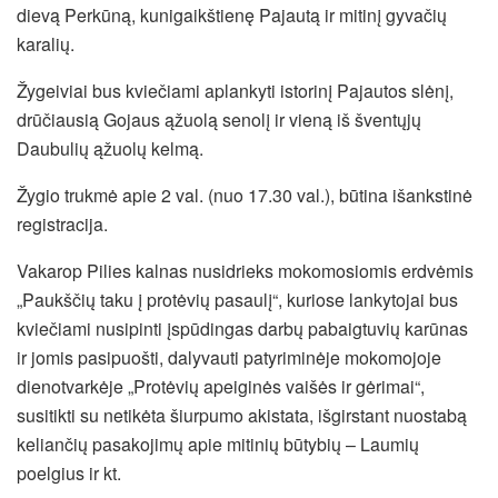
dievą Perkūną, kunigaikštienę Pajautą ir mitinį gyvačių
karalių.
Žygeiviai bus kviečiami aplankyti istorinį Pajautos slėnį,
drūčiausią Gojaus ąžuolą senolį ir vieną iš šventųjų
Daubulių ąžuolų kelmą.
Žygio trukmė apie 2 val. (nuo 17.30 val.), būtina išankstinė
registracija.
Vakarop Pilies kalnas nusidrieks mokomosiomis erdvėmis
„Paukščių taku į protėvių pasaulį“, kuriose lankytojai bus
kviečiami nusipinti įspūdingas darbų pabaigtuvių karūnas
ir jomis pasipuošti, dalyvauti patyriminėje mokomojoje
dienotvarkėje „Protėvių apeiginės vaišės ir gėrimai“,
susitikti su netikėta šiurpumo akistata, išgirstant nuostabą
keliančių pasakojimų apie mitinių būtybių – Laumių
poelgius ir kt.