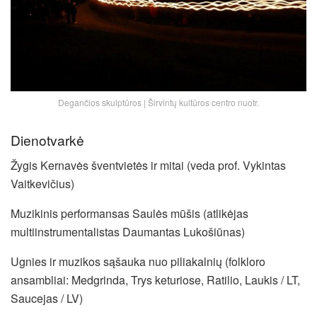
Degančios skulptūros | Širvintų kultūros centro nuotr.
Dienotvarkė
Žygis Kernavės šventvietės ir mitai (veda prof. Vykintas
Vaitkevičius)
Muzikinis performansas Saulės mūšis (atlikėjas
multiinstrumentalistas Daumantas Lukošiūnas)
Ugnies ir muzikos sąšauka nuo piliakalnių (folkloro
ansambliai: Medgrinda, Trys keturiose, Ratilio, Laukis / LT,
Saucejas / LV)