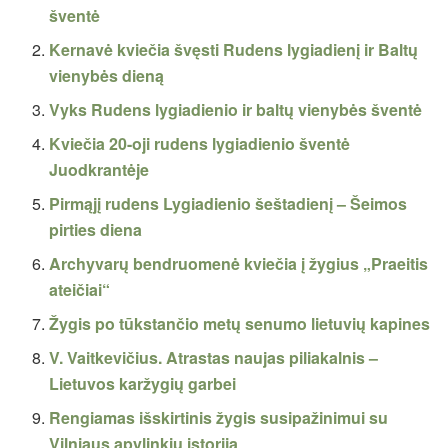
šventė
Kernavė kviečia švęsti Rudens lygiadienį ir Baltų
vienybės dieną
Vyks Rudens lygiadienio ir baltų vienybės šventė
Kviečia 20-oji rudens lygiadienio šventė
Juodkrantėje
Pirmąjį rudens Lygiadienio šeštadienį – Šeimos
pirties diena
Archyvarų bendruomenė kviečia į žygius „Praeitis
ateičiai“
Žygis po tūkstančio metų senumo lietuvių kapines
V. Vaitkevičius. Atrastas naujas piliakalnis –
Lietuvos karžygių garbei
Rengiamas išskirtinis žygis susipažinimui su
Vilniaus apylinkių istorija