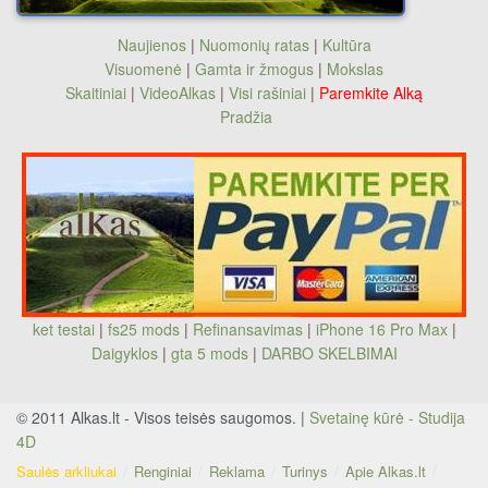
Naujienos
|
Nuomonių ratas
|
Kultūra
Visuomenė
|
Gamta ir žmogus
|
Mokslas
Skaitiniai
|
VideoAlkas
|
Visi rašiniai
|
Paremkite Alką
Pradžia
ket testai
|
fs25 mods
|
Refinansavimas
|
iPhone 16 Pro Max
|
Daigyklos
|
gta 5 mods
|
DARBO SKELBIMAI
© 2011 Alkas.lt - Visos teisės saugomos. |
Svetainę kūrė - Studija
4D
Saulės arkliukai
Renginiai
Reklama
Turinys
Apie Alkas.lt