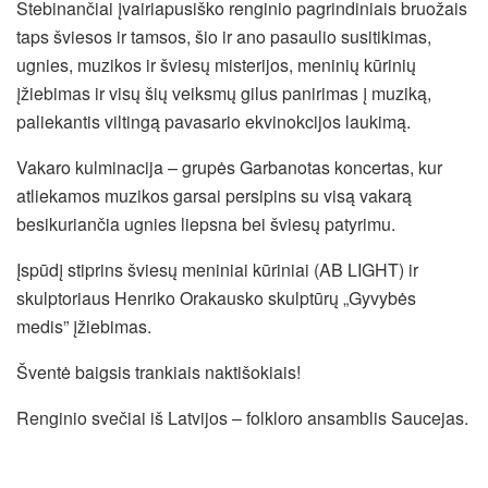
Stebinančiai įvairiapusiško renginio pagrindiniais bruožais
taps šviesos ir tamsos, šio ir ano pasaulio susitikimas,
ugnies, muzikos ir šviesų misterijos, meninių kūrinių
įžiebimas ir visų šių veiksmų gilus panirimas į muziką,
paliekantis viltingą pavasario ekvinokcijos laukimą.
Vakaro kulminacija – grupės Garbanotas koncertas, kur
atliekamos muzikos garsai persipins su visą vakarą
besikuriančia ugnies liepsna bei šviesų patyrimu.
Įspūdį stiprins šviesų meniniai kūriniai (AB LIGHT) ir
skulptoriaus Henriko Orakausko skulptūrų „Gyvybės
medis” įžiebimas.
Šventė baigsis trankiais naktišokiais!
Renginio svečiai iš Latvijos – folkloro ansamblis Saucejas.