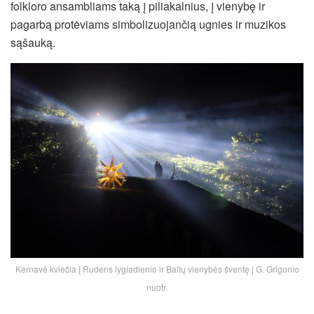
folkloro ansambliams taką į piliakalnius, į vienybę ir
pagarbą protėviams simbolizuojančią ugnies ir muzikos
sąšauką.
Kernavė kviečia į Rudens lygiadienio ir Baltų vienybės šventę | G. Grigonio
nuotr.