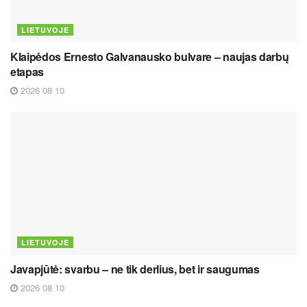
LIETUVOJE
Klaipėdos Ernesto Galvanausko bulvare – naujas darbų
etapas
2026 08 10
LIETUVOJE
Javapjūtė: svarbu – ne tik derlius, bet ir saugumas
2026 08 10