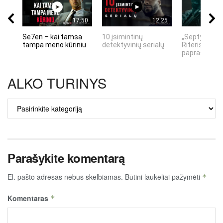
17:50
12:25
Se7en – kai tamsa
10 įsimintinų
„Septynių Ka
tampa meno kūriniu
detektyvinių serialų
Riteris" – kai
paprastumas
ALKO TURINYS
ALKO
TURINYS
Parašykite komentarą
El. pašto adresas nebus skelbiamas.
Būtini laukeliai pažymėti
*
Komentaras
*