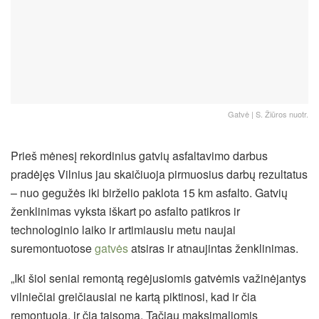
Gatvė | S. Žiūros nuotr.
Prieš mėnesį rekordinius gatvių asfaltavimo darbus
pradėjęs Vilnius jau skaičiuoja pirmuosius darbų rezultatus
– nuo gegužės iki birželio paklota 15 km asfalto. Gatvių
ženklinimas vyksta iškart po asfalto patikros ir
technologinio laiko ir artimiausiu metu naujai
suremontuotose
gatvės
atsiras ir atnaujintas ženklinimas.
„Iki šiol seniai remontą regėjusiomis gatvėmis važinėjantys
vilniečiai greičiausiai ne kartą piktinosi, kad ir čia
remontuoja, ir čia taisoma. Tačiau maksimaliomis