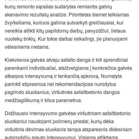
kurių remonto sąrašas sudarytas remiantis gatvių
skenavimo rezultatų analize. Prioritetas šiemet teikiamas
žvyrkeliams, kuriuos galima sutvarkyti greičiausiai, kur
nereikia atlikti kitų papildomų darbų, pavyzdžiui, lietaus
nuotekų tinklų. Kur tokie darbai reikalingi, jie planuojami
vėlesniems metams.
Kiekvienos gatvės atveju asfalto danga ir kiti sprendiniai
parenkami individualiai, atsižvelgiama į konkrečios gatvės
atkarpos intensyvumą ir tenkančią apkrovą. Numatyta
parinkti stipresnius nei rekomendacijose nurodytus
pagrindo sluoksnius, viršutinės asfaltbetonio dangos
medžiagiškumą ir kitus parametrus.
Didžiausio intensyvumo gatvėse viršutiniam asfaltbetonio
sluoksniui naudojami polimerų priedai, kurių dėka
viršutinis dėvimas sluoksnis tampa atsparesnis didesniam
automobilių srauto intensyvumui. Visiems atliktiems