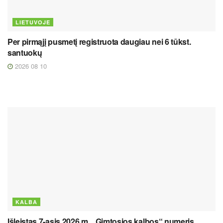
LIETUVOJE
Per pirmąjį pusmetį registruota daugiau nei 6 tūkst.
santuokų
2026 08 10
KALBA
Išleistas 7-asis 2026 m. „Gimtosios kalbos“ numeris