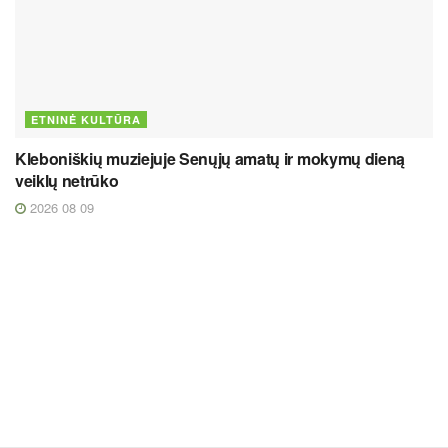
ETNINĖ KULTŪRA
Kleboniškių muziejuje Senųjų amatų ir mokymų dieną
veiklų netrūko
2026 08 09