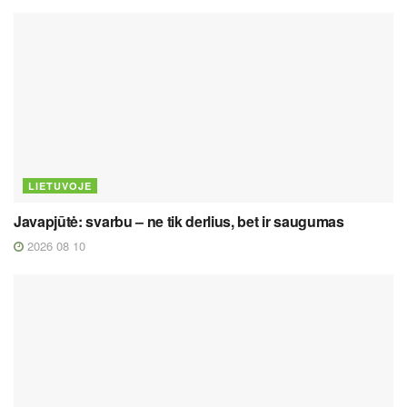
LIETUVOJE
Javapjūtė: svarbu – ne tik derlius, bet ir saugumas
2026 08 10