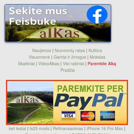
Naujienos
|
Nuomonių ratas
|
Kultūra
Visuomenė
|
Gamta ir žmogus
|
Mokslas
Skaitiniai
|
VideoAlkas
|
Visi rašiniai
|
Paremkite Alką
Pradžia
ket testai
|
fs25 mods
|
Refinansavimas
|
iPhone 16 Pro Max
|