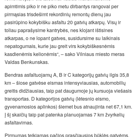
apimtimis piko ir ne piko metu dirbantys rangovai per
pirmąsias trisdešimt rekordinių remontų dienų jau
pasirūpino kokybišku asfaltu 20 gatvių atkarpų. Visų ir
toliau paprašysime kantrybės, nes klojant ištisines
atkarpas, o ne lopant gatves, susidursime su laikinais
nepatogumais, kurie jau greit virs kokybiškesnėmis
kasdienėmis kelionėmis“, – sako Vilniaus miesto meras
Valdas Benkunskas.
Bendras asfaltuojamų A, B ir C kategorijų gatvių ilgis 35,8
km – šiose gatvėse eismas intensyviausias, automobilių
greitis didžiausias, taip pat daugumoje jų kursuoja viešasis
transportas. D kategorijos gatvių (lėtesnio eismo,
gyvenamosios aplinkos) šiemet bus atnaujinta net 67,1 km.
Į šį skaičių taip pat patenka planuojamas 7 km žvyrkelių
asfaltavimas.
Pirmumas teikiamas pačios prasčiausios būklės gatvėms,