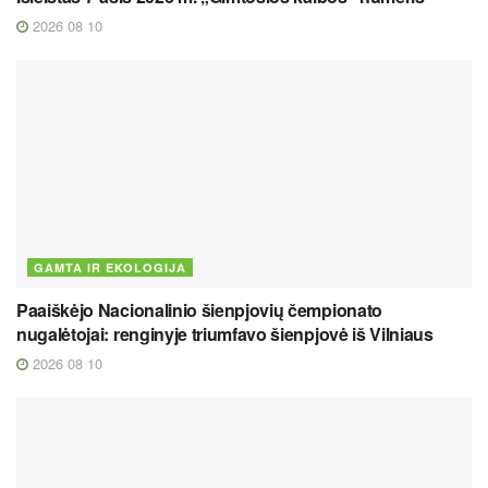
2026 08 10
GAMTA IR EKOLOGIJA
Paaiškėjo Nacionalinio šienpjovių čempionato
nugalėtojai: renginyje triumfavo šienpjovė iš Vilniaus
2026 08 10