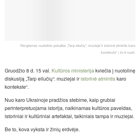
Rengiamas nuotolinis pokalbis „Tarp eilučių“: muziejai ir istorinė atmintis karo
kontekste“ | lrv.lt nuotr.
Gruodžio 8 d. 15 val.
Kultūros ministerija
kviečia į nuotolinę
diskusiją „Tarp eilučių“: muziejai ir
istorinė atmintis
karo
kontekste“.
Nuo karo Ukrainoje pradžios stebime, kaip grubiai
perinterpretuojama istorija, naikinamas kultūros paveldas,
istoriniai ir kultūriniai artefaktai, taikiniais tampa ir muziejai.
Be to, kova vyksta ir žinių erdvėje.