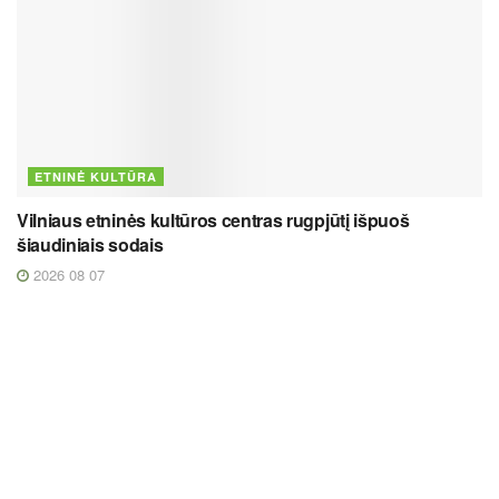
ETNINĖ KULTŪRA
Vilniaus etninės kultūros centras rugpjūtį išpuoš
šiaudiniais sodais
2026 08 07