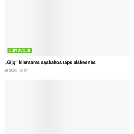
LIETUVOJE
„Gijų“ klientams sąskaitos taps aiškesnės
2026 08 07