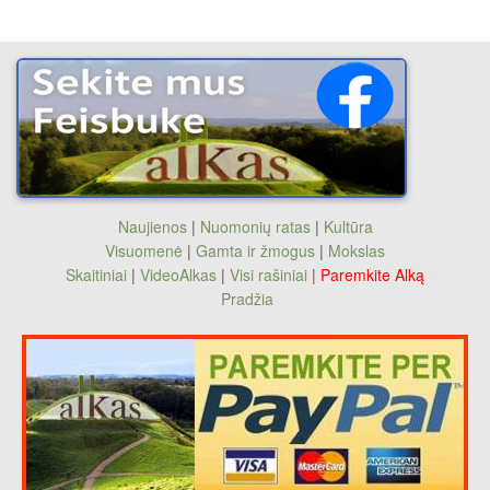
Naujienos
|
Nuomonių ratas
|
Kultūra
Visuomenė
|
Gamta ir žmogus
|
Mokslas
Skaitiniai
|
VideoAlkas
|
Visi rašiniai
|
Paremkite Alką
Pradžia