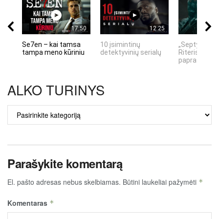
17:50
12:25
Se7en – kai tamsa
10 įsimintinų
„Septynių Ka
tampa meno kūriniu
detektyvinių serialų
Riteris" – kai
paprastumas
ALKO TURINYS
ALKO
TURINYS
Parašykite komentarą
El. pašto adresas nebus skelbiamas.
Būtini laukeliai pažymėti
*
Komentaras
*