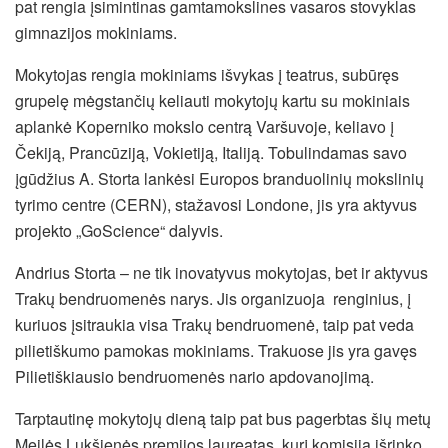
pat rengia įsimintinas gamtamokslines vasaros stovyklas
gimnazijos mokiniams.
Mokytojas rengia mokiniams išvykas į teatrus, subūręs
grupelę mėgstančių keliauti mokytojų kartu su mokiniais
aplankė Koperniko mokslo centrą Varšuvoje, keliavo į
Čekiją, Prancūziją, Vokietiją, Italiją. Tobulindamas savo
įgūdžius A. Storta lankėsi Europos branduolinių mokslinių
tyrimo centre (CERN), stažavosi Londone, jis yra aktyvus
projekto „GoScience“ dalyvis.
Andrius Storta – ne tik inovatyvus mokytojas, bet ir aktyvus
Trakų bendruomenės narys. Jis organizuoja renginius, į
kuriuos įsitraukia visa Trakų bendruomenė, taip pat veda
pilietiškumo pamokas mokiniams. Trakuose jis yra gavęs
Pilietiškiausio bendruomenės nario apdovanojimą.
Tarptautinę mokytojų dieną taip pat bus pagerbtas šių metų
Meilės Lukšienės premijos laureatas, kurį komisija išrinko