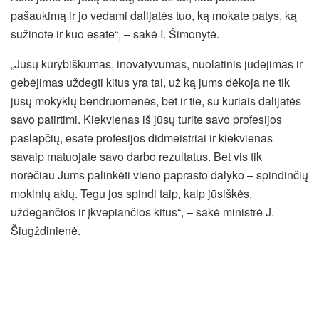
pašaukimą ir jo vedami dalijatės tuo, ką mokate patys, ką
sužinote ir kuo esate“, – sakė I. Šimonytė.
„Jūsų kūrybiškumas, inovatyvumas, nuolatinis judėjimas ir
gebėjimas uždegti kitus yra tai, už ką jums dėkoja ne tik
jūsų mokyklų bendruomenės, bet ir tie, su kuriais dalijatės
savo patirtimi. Kiekvienas iš jūsų turite savo profesijos
paslapčių, esate profesijos didmeistriai ir kiekvienas
savaip matuojate savo darbo rezultatus. Bet vis tik
norėčiau Jums palinkėti vieno paprasto dalyko – spindinčių
mokinių akių. Tegu jos spindi taip, kaip jūsiškės,
uždegančios ir įkvepiančios kitus“, – sakė ministrė J.
Šiugždinienė.