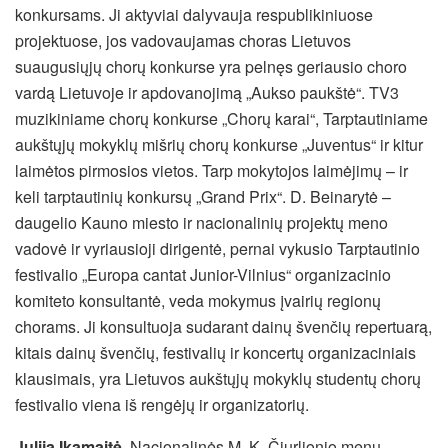
konkursams. Ji aktyviai dalyvauja respublikiniuose
projektuose, jos vadovaujamas choras Lietuvos
suaugusiųjų chorų konkurse yra pelnęs geriausio choro
vardą Lietuvoje ir apdovanojimą „Aukso paukštė“. TV3
muzikiniame chorų konkurse „Chorų karai“, Tarptautiniame
aukštųjų mokyklų mišrių chorų konkurse „Juventus“ ir kitur
laimėtos pirmosios vietos. Tarp mokytojos laimėjimų – ir
keli tarptautinių konkursų „Grand Prix“. D. Beinarytė –
daugelio Kauno miesto ir nacionalinių projektų meno
vadovė ir vyriausioji dirigentė, pernai vykusio Tarptautinio
festivalio „Europa cantat Junior-Vilnius“ organizacinio
komiteto konsultantė, veda mokymus įvairių regionų
chorams. Ji konsultuoja sudarant dainų švenčių repertuarą,
kitais dainų švenčių, festivalių ir koncertų organizaciniais
klausimais, yra Lietuvos aukštųjų mokyklų studentų chorų
festivalio viena iš rengėjų ir organizatorių.
Julija Ikamaitė
, Nacionalinės M. K. Čiurlionio menų