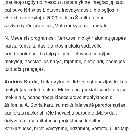
įtraukiojo ugdymo metodus, tarpdalykinę integraciją, taip
pat buvo išrinktas Lietuvos inovatyviausiu biologijos ir
chemijos mokytoju. 2020 m. tapo Šiaulių rajono
savivaldybės premijos „Metų mokytojas“ laureatu.
N. Medeišis programos „Renkuosi mokyti“ alumnų grupės
narys, konsultantas, gamtos mokslų vadovėlio
bendraautorius. Jis taip pat yra Lietuvos biologijos
mokytojų asociacijos narys, rajoninių olimpiadų chemijos
užduočių rengėjas.
Andrius Storta
, Trakų Vytauto Didžiojo gimnazijos fizikos
mokytojas metodininkas. Mokytojas, puikiai sutariantis su
mokiniais, neapsiriboja klasės erdve ir dalykinėmis
žiniomis. A. Storta kartu su mokiniais vedė parodomąsias
pamokas nacionalinėje inovacijų parodoje „Mokykla“,
dalyvauja tarptautiniuose projektuose ir šalies
konkursuose, buvo valstybinių egzaminų vertintoju. Jis taip