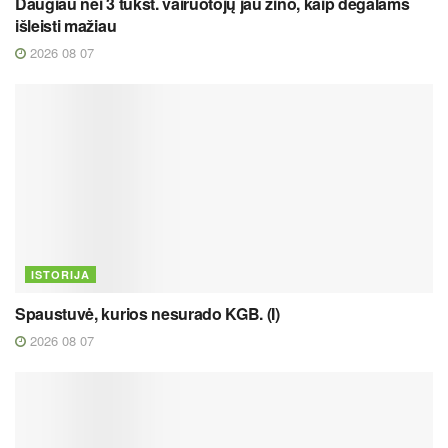
Daugiau nei 3 tūkst. vairuotojų jau žino, kaip degalams
išleisti mažiau
2026 08 07
ISTORIJA
Spaustuvė, kurios nesurado KGB. (I)
2026 08 07