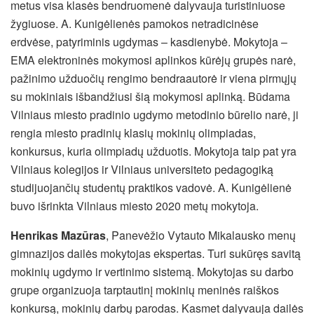
metus visa klasės bendruomenė dalyvauja turistiniuose
žygiuose. A. Kunigėlienės pamokos netradicinėse
erdvėse, patyriminis ugdymas – kasdienybė. Mokytoja –
EMA elektroninės mokymosi aplinkos kūrėjų grupės narė,
pažinimo užduočių rengimo bendraautorė ir viena pirmųjų
su mokiniais išbandžiusi šią mokymosi aplinką. Būdama
Vilniaus miesto pradinio ugdymo metodinio būrelio narė, ji
rengia miesto pradinių klasių mokinių olimpiadas,
konkursus, kuria olimpiadų užduotis. Mokytoja taip pat yra
Vilniaus kolegijos ir Vilniaus universiteto pedagogiką
studijuojančių studentų praktikos vadovė. A. Kunigėlienė
buvo išrinkta Vilniaus miesto 2020 metų mokytoja.
Henrikas Mazūras
, Panevėžio Vytauto Mikalausko menų
gimnazijos dailės mokytojas ekspertas. Turi sukūręs savitą
mokinių ugdymo ir vertinimo sistemą. Mokytojas su darbo
grupe organizuoja tarptautinį mokinių meninės raiškos
konkursą, mokinių darbų parodas. Kasmet dalyvauja dailės