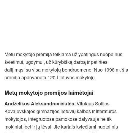
Metų mokytojo premija teikiama už ypatingus nuopelnus
švietimui, ugdymui, už kūrybišką darbą ir patirties
dalijimąsi su visa mokytojų bendruomene. Nuo 1998 m. šia
premija apdovanota 120 Lietuvos mokytojų.
Metų mokytojo premijos laimėtojai
Andželikos
Aleksandravičiūtė
s
,
Vilniaus Sofijos
Kovalevskajos gimnazijos lietuvių kalbos ir literatūros
mokytojos, integruotose pamokose dalyvauja ne tik
mokiniai, bet ir jų tėvai. Jie kartais kviečiami nuotoliniu