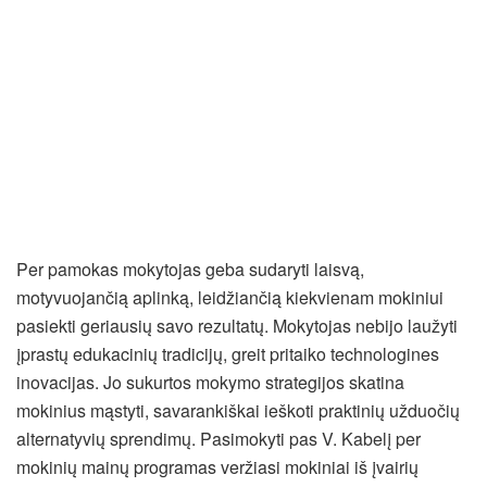
Per pamokas mokytojas geba sudaryti laisvą,
motyvuojančią aplinką, leidžiančią kiekvienam mokiniui
pasiekti geriausių savo rezultatų. Mokytojas nebijo laužyti
įprastų edukacinių tradicijų, greit pritaiko technologines
inovacijas. Jo sukurtos mokymo strategijos skatina
mokinius mąstyti, savarankiškai ieškoti praktinių užduočių
alternatyvių sprendimų. Pasimokyti pas V. Kabelį per
mokinių mainų programas veržiasi mokiniai iš įvairių