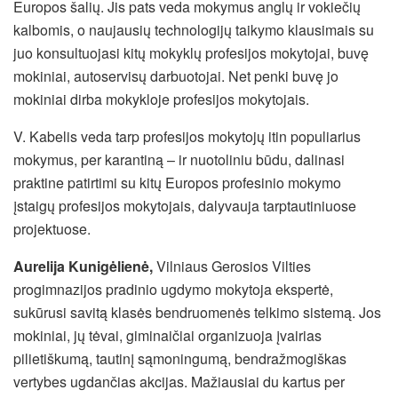
Europos šalių. Jis pats veda mokymus anglų ir vokiečių
kalbomis, o naujausių technologijų taikymo klausimais su
juo konsultuojasi kitų mokyklų profesijos mokytojai, buvę
mokiniai, autoservisų darbuotojai. Net penki buvę jo
mokiniai dirba mokykloje profesijos mokytojais.
V. Kabelis veda tarp profesijos mokytojų itin populiarius
mokymus, per karantiną – ir nuotoliniu būdu, dalinasi
praktine patirtimi su kitų Europos profesinio mokymo
įstaigų profesijos mokytojais, dalyvauja tarptautiniuose
projektuose.
Aurelija Kunigėlienė,
Vilniaus Gerosios Vilties
progimnazijos pradinio ugdymo mokytoja ekspertė,
sukūrusi savitą klasės bendruomenės telkimo sistemą. Jos
mokiniai, jų tėvai, giminaičiai organizuoja įvairias
pilietiškumą, tautinį sąmoningumą, bendražmogiškas
vertybes ugdančias akcijas. Mažiausiai du kartus per