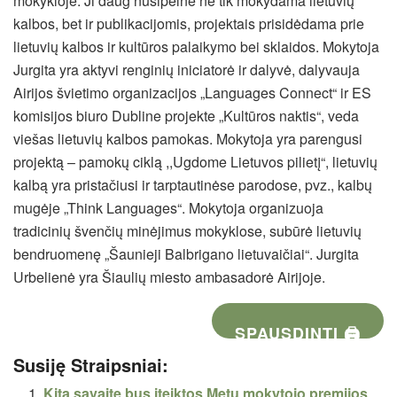
mokykloje. Ji daug nusipelnė ne tik mokydama lietuvių
kalbos, bet ir publikacijomis, projektais prisidėdama prie
lietuvių kalbos ir kultūros palaikymo bei sklaidos. Mokytoja
Jurgita yra aktyvi renginių iniciatorė ir dalyvė, dalyvauja
Airijos švietimo organizacijos „Languages Connect“ ir ES
komisijos biuro Dubline projekte „Kultūros naktis“, veda
viešas lietuvių kalbos pamokas. Mokytoja yra parengusi
projektą – pamokų ciklą ,,Ugdome Lietuvos pilietį“, lietuvių
kalbą yra pristačiusi ir tarptautinėse parodose, pvz., kalbų
mugėje „Think Languages“. Mokytoja organizuoja
tradicinių švenčių minėjimus mokyklose, subūrė lietuvių
bendruomenę „Šaunieji Balbrigano lietuvaičiai“. Jurgita
Urbelienė yra Šiaulių miesto ambasadorė Airijoje.
SPAUSDINTI 🖨
Susiję Straipsniai:
Kitą savaitę bus įteiktos Metų mokytojo premijos