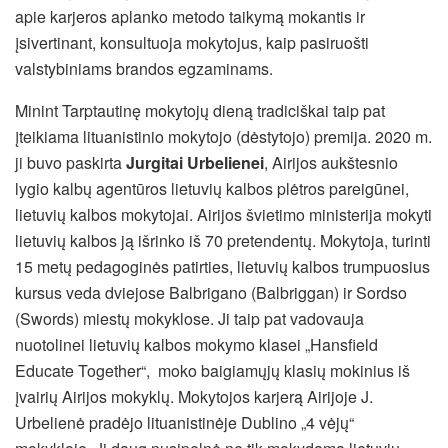
apie karjeros aplanko metodo taikymą mokantis ir
įsivertinant, konsultuoja mokytojus, kaip pasiruošti
valstybiniams brandos egzaminams.
Minint Tarptautinę mokytojų dieną tradiciškai taip pat
įteikiama lituanistinio mokytojo (dėstytojo) premija. 2020 m.
ji buvo paskirta
Jurgitai Urbelienei
, Airijos aukštesnio
lygio kalbų agentūros lietuvių kalbos plėtros pareigūnei,
lietuvių kalbos mokytojai. Airijos švietimo ministerija mokyti
lietuvių kalbos ją išrinko iš 70 pretendentų. Mokytoja, turinti
15 metų pedagoginės patirties, lietuvių kalbos trumpuosius
kursus veda dviejose Balbrigano (Balbriggan) ir Sordso
(Swords) miestų mokyklose. Ji taip pat vadovauja
nuotolinei lietuvių kalbos mokymo klasei „Hansfield
Educate Together“, moko baigiamųjų klasių mokinius iš
įvairių Airijos mokyklų. Mokytojos karjerą Airijoje J.
Urbelienė pradėjo lituanistinėje Dublino „4 vėjų“