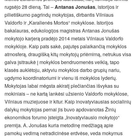
rugsėjo 28 dieną. Tai –
Antanas Jonušas
, istorijos ir
pilietiškumo pagrindų mokytojas, dirbantis Vilniaus
Valdorfo ir „Karalienės Mortos“ mokyklose. Istorijos
bakalauras, edukologijos magistras Antanas Jonušas
mokytojo karjerą pradėjo 2014 metais Vilniaus Valdorfo
mokykloje. Kaip pats sakė, pajutęs palaikančią mokyklos
atmosferą, draugišką kitų mokytojų priėmimą, netrukus visa
galva įsitraukė į mokyklos bendruomenės veiklą, tapo
klasės auklėtoju, aktyviu mokyklos darbo grupių nariu,
ugdymo koordinatoriumi ir vienu iš mokyklos lyderių.
Mokytojas labai mėgsta akiratį plečiančias išvykas su
mokiniais – ne kartą lankėsi užsienio Valdorfo mokyklose,
Vilniaus muziejuose ir kitur. Kaip inovatyviausias socialinių
dalykų mokytojas pernai jis buvo apdovanotas Žinių
ekonomikos forumo įsteigta „Inovatyviausio mokytojo“
premija. A. Jonušas kuria metodinę medžiagą apie
pamokų vedimą netradicinėse erdvėse, veda mokymus