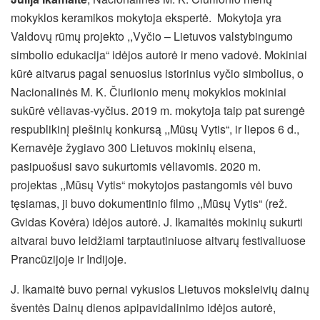
mokyklos keramikos mokytoja ekspertė. Mokytoja yra
Valdovų rūmų projekto ,,Vyčio – Lietuvos valstybingumo
simbolio edukacija“ idėjos autorė ir meno vadovė. Mokiniai
kūrė aitvarus pagal senuosius istorinius vyčio simbolius, o
Nacionalinės M. K. Čiurlionio menų mokyklos mokiniai
sukūrė vėliavas-vyčius. 2019 m. mokytoja taip pat surengė
respublikinį piešinių konkursą ,,Mūsų Vytis“, ir liepos 6 d.,
Kernavėje žygiavo 300 Lietuvos mokinių eisena,
pasipuošusi savo sukurtomis vėliavomis. 2020 m.
projektas ,,Mūsų Vytis“ mokytojos pastangomis vėl buvo
tęsiamas, ji buvo dokumentinio filmo ,,Mūsų Vytis“ (rež.
Gvidas Kovėra) idėjos autorė. J. Ikamaitės mokinių sukurti
aitvarai buvo leidžiami tarptautiniuose aitvarų festivaliuose
Prancūzijoje ir Indijoje.
J. Ikamaitė buvo pernai vykusios Lietuvos moksleivių dainų
šventės Dainų dienos apipavidalinimo idėjos autorė,