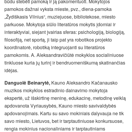
būdu stebėti pamoką ir ją pakomentuoti. Mokytojos
pamokos dažnai vyksta mieste, pvz., diena-pamoka
„Žydiškasis Vilnius“, muziejuose, bibliotekose, miesto
parkuose. Mokytoja siūlo literatūros mokytis įdomiai ir
interaktyviai, siejant įvairias sferas: psichologiją, biologiją,
filosofiją, net sportą, ji taip pat yra robotikos projekto
koordinatorė, robotiką integruojanti su literatūros
pamokomis. A. Aleksandravičiūtė mokyklos socialiniuose
tinkluose kuria jų turinį ir bendruomeniškumą skatinančias
idėjas.
Danguolė Beinarytė,
Kauno Aleksandro Kačanausko
muzikos mokyklos estradinio dainavimo mokytoja
ekspertė, už išskirtinę meninę, edukacinę, metodinę veiklą
apdovanota Vyriausybės, Kauno miesto savivaldybės
apdovanojimais. Kartu su savo mokiniais dalyvauja ne tik
savo miesto, Lietuvos, bet ir tarptautiniuose konkursuose,
rengia mokinius nacionaliniams ir tarptautiniams