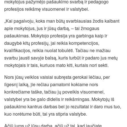
mokytojus pažymėjo pašaukimo svarbą ir pedagogo
profesijos reikšmę visuomenei ir valstybei.
„Kai pagalvoju, koks man būtų svarbiausias žodis kalbant
apie mokytojus, jus ir jūsų darbą, – tai žmogaus
pašaukimas. Mokytojo profesija yra garbinga kaip ir
daugybė kitų profesijų, jai reikia kompetencijos,
kvalifikacijos, reikia nuolat tobulėti. Tačiau ne mažiau
svarbu jausti savyje balsą, kuris turbūt ir padaro jus metų
mokytojais ir tais, kuriuos mato kiti, kuriais nori sekti.
Nors jūsų veiklos vaisiai subręsta gerokai lėčiau, per
ilgesnį laiką, jie rečiau pamatomi kokiame nors
konkrečiame taške, tačiau jų poveikis visuomenei,
valstybei yra be galo didelis ir reikšmingas. Mokytojų iš
pašaukimo kantrus darbas bei jo rezultatai ir daro mus tuo,
kuo norėtume būti, tai yra stipria valstybe.
Ačiū jums už jūsų darbą, ačiū už tai, kad jaučiate