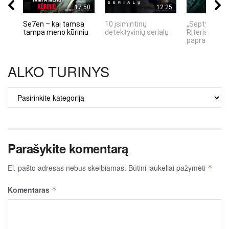
17:50
12:25
Se7en – kai tamsa
10 įsimintinų
„Septynių Ka
tampa meno kūriniu
detektyvinių serialų
Riteris" – kai
paprastumas
ALKO TURINYS
ALKO
TURINYS
Parašykite komentarą
El. pašto adresas nebus skelbiamas.
Būtini laukeliai pažymėti
*
Komentaras
*