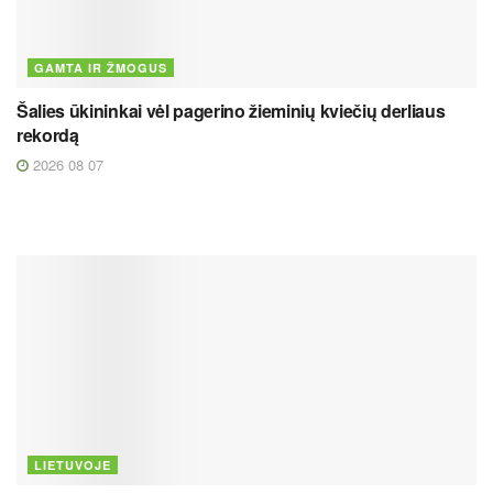
GAMTA IR ŽMOGUS
Šalies ūkininkai vėl pagerino žieminių kviečių derliaus
rekordą
2026 08 07
LIETUVOJE