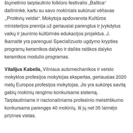
šiųmetinio tarptautinio folkloro festivalio „Baltica“
dailininkė, kartu su savo mokiniais sukūrusi vėliavas
,,Protėvių veidai“. Mokytoja apdovanota Kultūros
ministerijos premija už geriausiai parengtus ir įvykdytus
vaikų ir jaunimo kultūrinės edukacijos projektus. J.
Ikamaitė yra parengusi Specializuoto ugdymo krypties
programų keramikos dalyko ir dailės raiškos dalyko
keramikos modulio programas.
Vitalijus Kabelis,
Vilniaus automechanikos ir verslo
mokyklos profesijos mokytojas ekspertas, geriausias 2020
metų Europos profesijos mokytojas. Jis yra sukūręs savitą
gabių mokinių rengimo konkursams sistemą.
Tarptautiniams ir nacionaliniams profesinio meistriškumo
konkursams parengęs 40 mokinių. Iš jų net 35 laimėjo
prizines vietas.