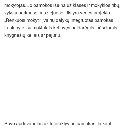
mokytojas. Jo pamokos išeina už klasės ir mokyklos ribų,
vyksta parkuose, muziejuose. Jis yra vedęs projekto
„Renkuosi mokyti“ įvairių dalykų integruotas pamokas
traukinyje, su mokiniais keliavęs baidarėmis, pėsčiomis
knygnešių keliais ar pajūriu.
Buvo apdovanotas už interaktyvias pamokas, taikant