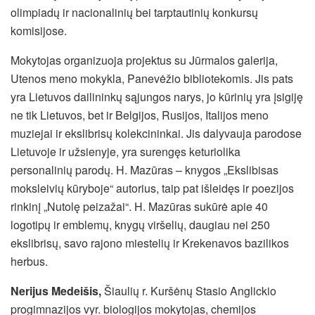
olimpiadų ir nacionalinių bei tarptautinių konkursų
komisijose.
Mokytojas organizuoja projektus su Jūrmalos galerija,
Utenos meno mokykla, Panevėžio bibliotekomis. Jis pats
yra Lietuvos dailininkų sąjungos narys, jo kūrinių yra įsigiję
ne tik Lietuvos, bet ir Belgijos, Rusijos, Italijos meno
muziejai ir ekslibrisų kolekcininkai. Jis dalyvauja parodose
Lietuvoje ir užsienyje, yra surengęs keturiolika
personalinių parodų. H. Mazūras – knygos „Ekslibisas
moksleivių kūryboje“ autorius, taip pat išleidęs ir poezijos
rinkinį „Nutolę peizažai“. H. Mazūras sukūrė apie 40
logotipų ir emblemų, knygų viršelių, daugiau nei 250
ekslibrisų, savo rajono miestelių ir Krekenavos bazilikos
herbus.
Nerijus Medeišis,
Šiaulių r. Kuršėnų Stasio Anglickio
progimnazijos vyr. biologijos mokytojas, chemijos