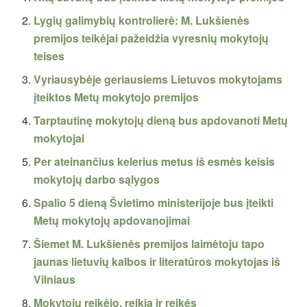
Lygių galimybių kontrolierė: M. Lukšienės
premijos teikėjai pažeidžia vyresnių mokytojų
teises
Vyriausybėje geriausiems Lietuvos mokytojams
įteiktos Metų mokytojo premijos
Tarptautinę mokytojų dieną bus apdovanoti Metų
mokytojai
Per ateinančius kelerius metus iš esmės keisis
mokytojų darbo sąlygos
Spalio 5 dieną Švietimo ministerijoje bus įteikti
Metų mokytojų apdovanojimai
Šiemet M. Lukšienės premijos laimėtoju tapo
jaunas lietuvių kalbos ir literatūros mokytojas iš
Vilniaus
Mokytojų reikėjo, reikia ir reikės