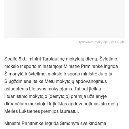
Apdovanoti mokytojai | lrv.lt nuotr.
Spalio 5 d., minint Tarptautinę mokytojų dieną, Švietimo,
mokslo ir sporto ministerijoje Ministrė Pirmininkė Ingrida
Šimonytė ir švietimo, mokslo ir sporto ministrė Jurgita
Šiugždinienė įteikė Metų mokytojų apdovanojimus
aštuoniems Lietuvos mokytojams. Tai pat įteikta
lituanistinio mokytojo (dėstytojo) premija užsienyje
dirbančiam mokytojui ir įteiktas apdovanojimas šių metų
Meilės Lukšienės premijos laureatui.
Ministrė Pirmininkė Ingrida Šimonytė sveikindama