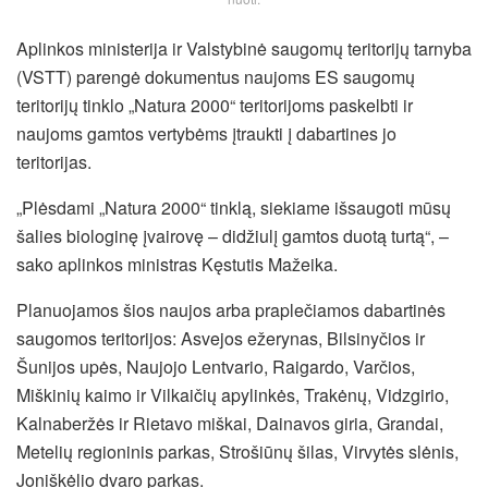
Aplinkos ministerija ir Valstybinė saugomų teritorijų tarnyba
(VSTT) parengė dokumentus naujoms ES saugomų
teritorijų tinklo „Natura 2000“ teritorijoms paskelbti ir
naujoms gamtos vertybėms įtraukti į dabartines jo
teritorijas.
„Plėsdami „Natura 2000“ tinklą, siekiame išsaugoti mūsų
šalies biologinę įvairovę – didžiulį gamtos duotą turtą“, –
sako aplinkos ministras Kęstutis Mažeika.
Planuojamos šios naujos arba praplečiamos dabartinės
saugomos teritorijos: Asvejos ežerynas, Bilsinyčios ir
Šunijos upės, Naujojo Lentvario, Raigardo, Varčios,
Miškinių kaimo ir Vilkaičių apylinkės, Trakėnų, Vidzgirio,
Kalnaberžės ir Rietavo miškai, Dainavos giria, Grandai,
Metelių regioninis parkas, Strošiūnų šilas, Virvytės slėnis,
Joniškėlio dvaro parkas.