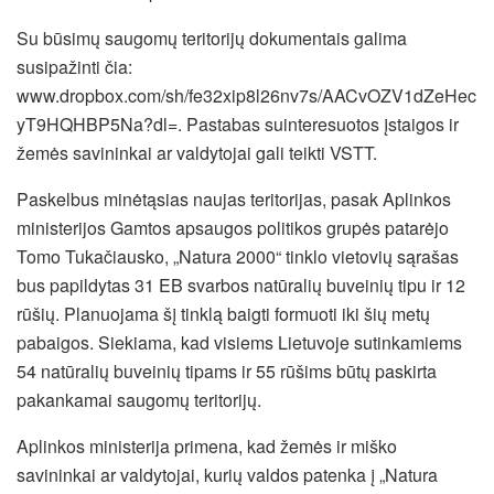
Su būsimų saugomų teritorijų dokumentais galima
susipažinti
čia
:
www.dropbox.com/sh/fe32xip8l26nv7s/AACvOZV1dZeHec
yT9HQHBP5Na?dl=
. Pastabas suinteresuotos įstaigos ir
žemės savininkai ar valdytojai gali teikti VSTT.
Paskelbus minėtąsias naujas teritorijas, pasak Aplinkos
ministerijos Gamtos apsaugos politikos grupės patarėjo
Tomo Tukačiausko, „Natura 2000“ tinklo vietovių sąrašas
bus papildytas 31 EB svarbos natūralių buveinių tipu ir 12
rūšių. Planuojama šį tinklą baigti formuoti iki šių metų
pabaigos. Siekiama, kad visiems Lietuvoje sutinkamiems
54 natūralių buveinių tipams ir 55 rūšims būtų paskirta
pakankamai saugomų teritorijų.
Aplinkos ministerija primena, kad žemės ir miško
savininkai ar valdytojai, kurių valdos patenka į „Natura