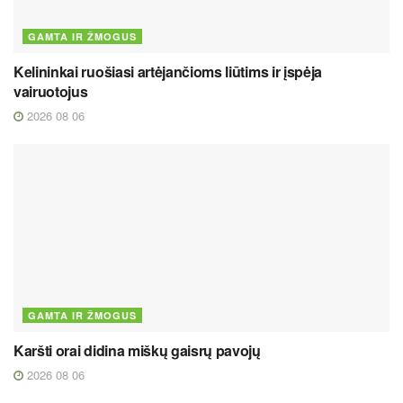
GAMTA IR ŽMOGUS
Kelininkai ruošiasi artėjančioms liūtims ir įspėja
vairuotojus
2026 08 06
GAMTA IR ŽMOGUS
Karšti orai didina miškų gaisrų pavojų
2026 08 06