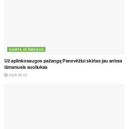
GAMTA IR ŽMOGUS
Už aplinkosaugos pažangą Panevėžiui skirtas jau antras
išmanusis suoliukas
2026 08 05