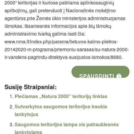
2000“ teritorijas ir kuriose patiriama aplinkosauginių
apribojimų, gali pretenduoti į Nacionalinės mokėjimo
agentūros prie Žemės ūkio ministerijos administruojamas
išmokas. Išsamesnės informacijos apie šių išmokų
administravimo tvarką galima rasti
čia
:
www.nma.lt/index.php/parama/lietuvos-kaimo-pletros-
20142020-m-programa/priemoniu-sarasas/su-natura-2000-
ir-vandens-pagrindu-direktyva-susijusios-ismokos/8680
.
SPAUSDINTI 🖨
Susiję Straipsniai:
Plečiamas „Natura 2000“ teritorijų tinklas
Sutvarkytos saugomos teritorijos traukia
lankytojus
Saugomos teritorijos tampa vis patrauklesnės
lankytojams