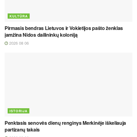
KULTŪRA
Pirmasis bendras Lietuvos ir Vokietijos pašto ženklas
įamžina Nidos dailininkų koloniją
2026 08 06
ISTORIJA
Penktasis senovės dienų renginys Merkinėje iškeliauja
partizanų takais