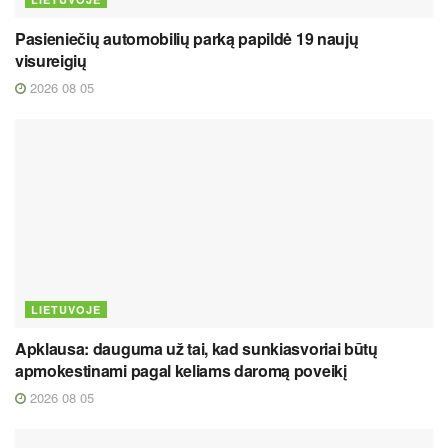
Pasieniečių automobilių parką papildė 19 naujų
visureigių
2026 08 05
LIETUVOJE
Apklausa: dauguma už tai, kad sunkiasvoriai būtų
apmokestinami pagal keliams daromą poveikį
2026 08 05