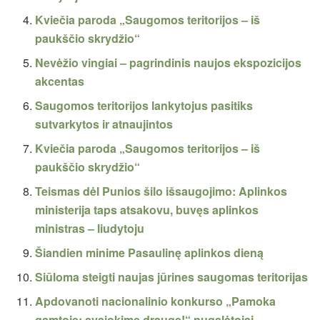
Kviečia paroda „Saugomos teritorijos – iš
paukščio skrydžio“
Nevėžio vingiai – pagrindinis naujos ekspozicijos
akcentas
Saugomos teritorijos lankytojus pasitiks
sutvarkytos ir atnaujintos
Kviečia paroda „Saugomos teritorijos – iš
paukščio skrydžio“
Teismas dėl Punios šilo išsaugojimo: Aplinkos
ministerija taps atsakovu, buvęs aplinkos
ministras – liudytoju
Šiandien minime Pasaulinę aplinkos dieną
Siūloma steigti naujas jūrines saugomas teritorijas
Apdovanoti nacionalinio konkurso „Pamoka
gamtoje: svajokime drauge!“ nugalėtojai