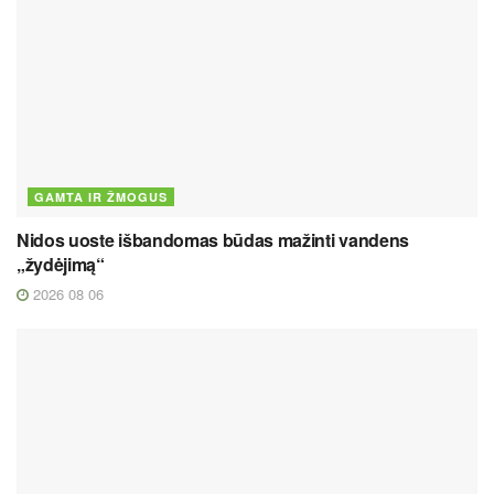
GAMTA IR ŽMOGUS
Nidos uoste išbandomas būdas mažinti vandens
„žydėjimą“
2026 08 06