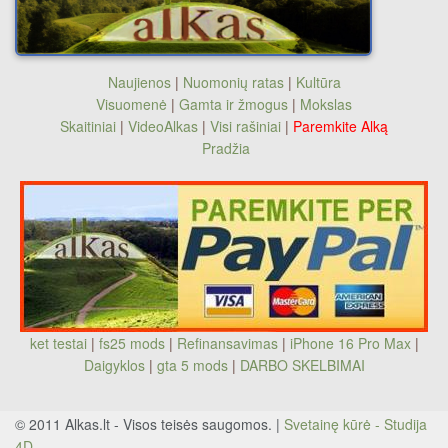
Naujienos
|
Nuomonių ratas
|
Kultūra
Visuomenė
|
Gamta ir žmogus
|
Mokslas
Skaitiniai
|
VideoAlkas
|
Visi rašiniai
|
Paremkite Alką
Pradžia
ket testai
|
fs25 mods
|
Refinansavimas
|
iPhone 16 Pro Max
|
Daigyklos
|
gta 5 mods
|
DARBO SKELBIMAI
© 2011 Alkas.lt - Visos teisės saugomos. |
Svetainę kūrė - Studija
4D