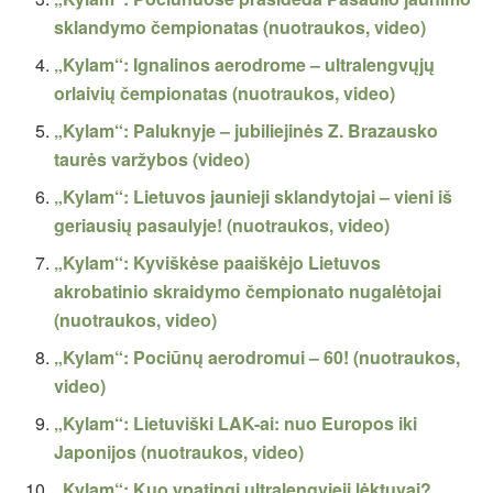
sklandymo čempionatas (nuotraukos, video)
„Kylam“: Ignalinos aerodrome – ultralengvųjų
orlaivių čempionatas (nuotraukos, video)
„Kylam“: Paluknyje – jubiliejinės Z. Brazausko
taurės varžybos (video)
„Kylam“: Lietuvos jaunieji sklandytojai – vieni iš
geriausių pasaulyje! (nuotraukos, video)
„Kylam“: Kyviškėse paaiškėjo Lietuvos
akrobatinio skraidymo čempionato nugalėtojai
(nuotraukos, video)
„Kylam“: Pociūnų aerodromui – 60! (nuotraukos,
video)
„Kylam“: Lietuviški LAK-ai: nuo Europos iki
Japonijos (nuotraukos, video)
„Kylam“: Kuo ypatingi ultralengvieji lėktuvai?