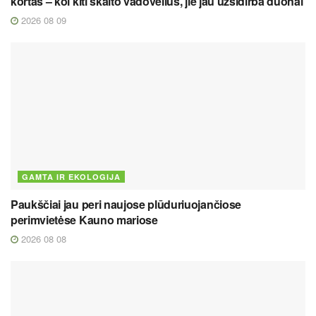
kortas – kol kiti skaito vadovėlius, jie jau užsidirba duonai
2026 08 09
GAMTA IR EKOLOGIJA
Paukščiai jau peri naujose plūduriuojančiose
perimvietėse Kauno mariose
2026 08 08