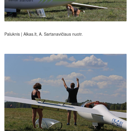
Paluknis | Alkas.lt, A. Sartanavičiaus nuotr.