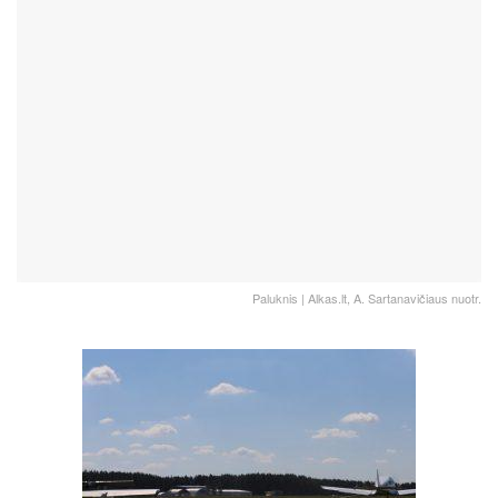
Paluknis | Alkas.lt, A. Sartanavičiaus nuotr.