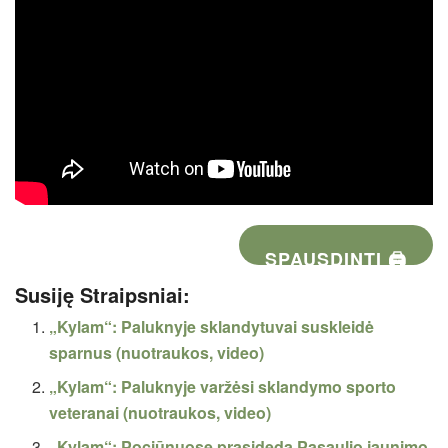
SPAUSDINTI 🖨
Susiję Straipsniai:
„Kylam“: Paluknyje sklandytuvai suskleidė
sparnus (nuotraukos, video)
„Kylam“: Paluknyje varžėsi sklandymo sporto
veteranai (nuotraukos, video)
„Kylam“: Pociūnuose prasideda Pasaulio jaunimo