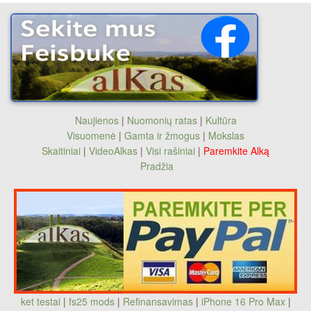
Naujienos
|
Nuomonių ratas
|
Kultūra
Visuomenė
|
Gamta ir žmogus
|
Mokslas
Skaitiniai
|
VideoAlkas
|
Visi rašiniai
|
Paremkite Alką
Pradžia
ket testai
|
fs25 mods
|
Refinansavimas
|
iPhone 16 Pro Max
|