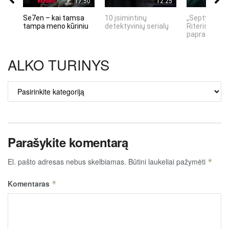
17:50
12:25
Se7en – kai tamsa
10 įsimintinų
„Septynių Ka
tampa meno kūriniu
detektyvinių serialų
Riteris" – kai
paprastumas
ALKO TURINYS
ALKO
TURINYS
Parašykite komentarą
El. pašto adresas nebus skelbiamas.
Būtini laukeliai pažymėti
*
Komentaras
*