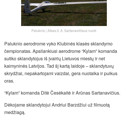
Paluknis | Alkas.lt, A. Sartanavičiaus nuotr.
Paluknio aerodrome vyko Klubinės klasės sklandymo
čempionatas. Apsilankiusi aerodrome “Kylam” komanda
sutiko sklandytojus iš įvairių Lietuvos miestų ir net
kaimyninės Latvijos. Tad šį kartą laidoje – sklandytuvų
skrydžiai, nepakartojami vaizdai, gera nuotaika ir puikus
oras.
“Kylam” komanda Ditė Česėkaitė ir Arūnas Sartanavičius.
Dėkojame sklandytojui Andriui Barzdžiui už filmuotą
medžiagą.