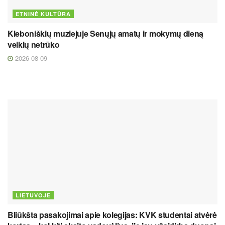
ETNINĖ KULTŪRA
Kleboniškių muziejuje Senųjų amatų ir mokymų dieną
veiklų netrūko
2026 08 09
LIETUVOJE
Bliūkšta pasakojimai apie kolegijas: KVK studentai atvėrė