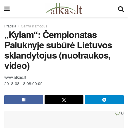
Pradžia
Gamta ir žmogus
„Kylam“: Čempionatas
Paluknyje subūrė Lietuvos
sklandytojus (nuotraukos,
video)
www.alkas.lt
2018-08-18 08:00:09
0