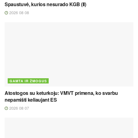
Spaustuvė, kurios nesurado KGB (II)
2026 08 08
GAMTA IR ŽMOGUS
Atostogos su keturkoju: VMVT primena, ko svarbu
nepamišti keliaujant ES
2026 08 07