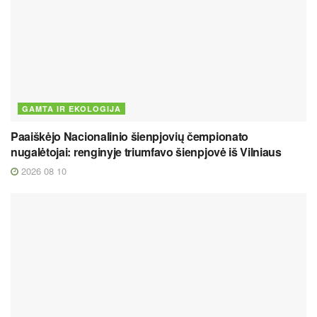
GAMTA IR EKOLOGIJA
Paaiškėjo Nacionalinio šienpjovių čempionato
nugalėtojai: renginyje triumfavo šienpjovė iš Vilniaus
2026 08 10