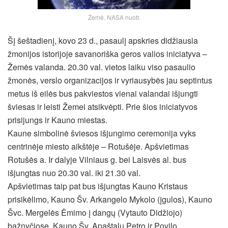
Žemė. NASA nuotr.
Šį šeštadienį, kovo 23 d., pasaulį apskries didžiausia
žmonijos istorijoje savanoriška geros valios iniciatyva –
Žemės valanda. 20.30 val. vietos laiku viso pasaulio
žmonės, verslo organizacijos ir vyriausybės jau septintus
metus iš eilės bus pakviestos vienai valandai išjungti
šviesas ir leisti Žemei atsikvėpti. Prie šios iniciatyvos
prisijungs ir Kauno miestas.
Kaune simbolinė šviesos išjungimo ceremonija vyks
centrinėje miesto aikštėje – Rotušėje. Apšvietimas
Rotušės a. Ir dalyje Vilniaus g. bei Laisvės al. bus
išjungtas nuo 20.30 val. iki 21.30 val.
Apšvietimas taip pat bus išjungtas Kauno Kristaus
prisikėlimo, Kauno Šv. Arkangelo Mykolo (įgulos), Kauno
Švc. Mergelės Ėmimo į dangų (Vytauto Didžiojo)
bažnyčiose, Kauno Šv. Apaštalų Petro ir Povilo