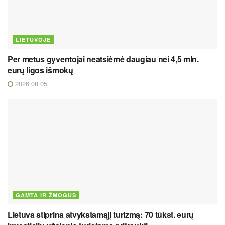
LIETUVOJE
Per metus gyventojai neatsiėmė daugiau nei 4,5 mln.
eurų ligos išmokų
2026 08 05
GAMTA IR ŽMOGUS
Lietuva stiprina atvykstamąjį turizmą: 70 tūkst. eurų