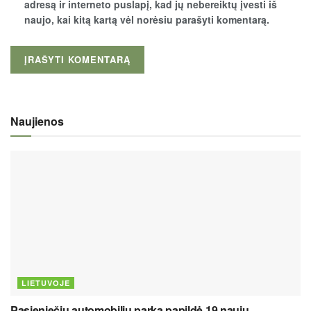
adresą ir interneto puslapį, kad jų nebereiktų įvesti iš
naujo, kai kitą kartą vėl norėsiu parašyti komentarą.
Naujienos
LIETUVOJE
Pasieniečių automobilių parką papildė 19 naujų