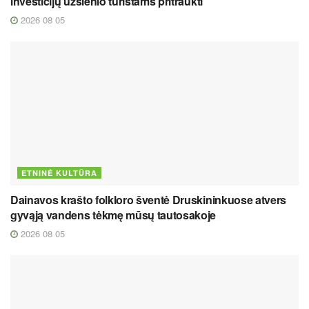
investicijų užsienio turistams pritraukti
2026 08 05
ETNINĖ KULTŪRA
Dainavos krašto folkloro šventė Druskininkuose atvers
gyvąją vandens tėkmę mūsų tautosakoje
2026 08 05