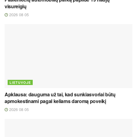
visureigių
2026 08 05
LIETUVOJE
Apklausa: dauguma už tai, kad sunkiasvoriai būtų
apmokestinami pagal keliams daromą poveikį
2026 08 05