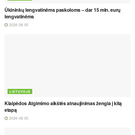
Ūkininkų lengvatinėms paskoloms – dar 15 mln. eurų
lengvatinėms
2026 08 05
LIETUVOJE
Klaipėdos Atgimimo aikštės atnaujinimas žengia į kitą
etapą
2026 08 05