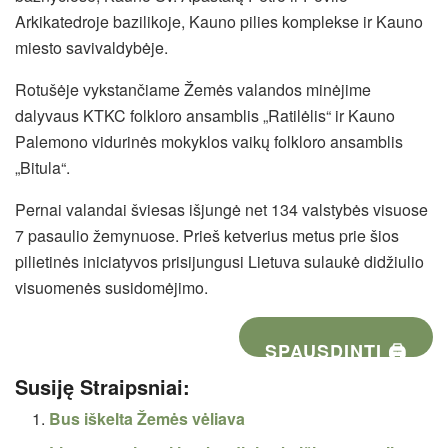
Arkikatedroje bazilikoje, Kauno pilies komplekse ir Kauno
miesto savivaldybėje.
Rotušėje vykstančiame Žemės valandos minėjime
dalyvaus KTKC folkloro ansamblis „Ratilėlis“ ir Kauno
Palemono vidurinės mokyklos vaikų folkloro ansamblis
„Bitula“.
Pernai valandai šviesas išjungė net 134 valstybės visuose
7 pasaulio žemynuose. Prieš ketverius metus prie šios
pilietinės iniciatyvos prisijungusi Lietuva sulaukė didžiulio
visuomenės susidomėjimo.
SPAUSDINTI 🖨
Susiję Straipsniai:
Bus iškelta Žemės vėliava