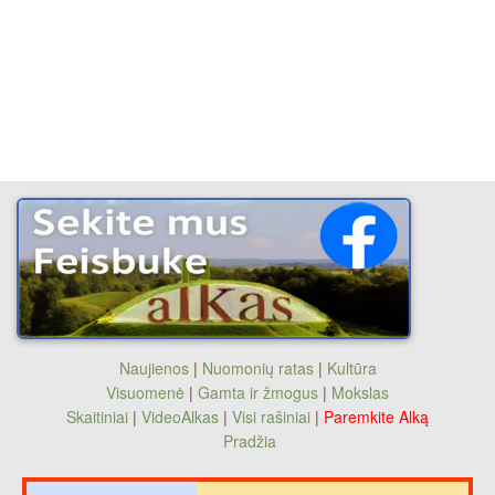
Naujienos
|
Nuomonių ratas
|
Kultūra
Visuomenė
|
Gamta ir žmogus
|
Mokslas
Skaitiniai
|
VideoAlkas
|
Visi rašiniai
|
Paremkite Alką
Pradžia