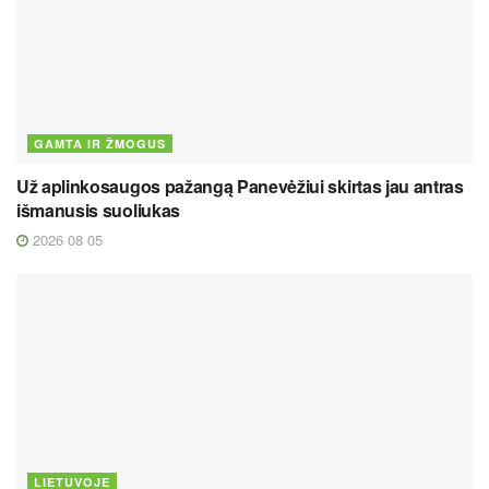
GAMTA IR ŽMOGUS
Už aplinkosaugos pažangą Panevėžiui skirtas jau antras
išmanusis suoliukas
2026 08 05
LIETUVOJE