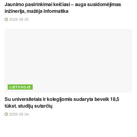
Jaunimo pasirinkimai keičiasi – auga susidomėjimas
inžinerija, mažėja informatika
2026 08 05
LIETUVOJE
Su universitetais ir kolegijomis sudaryta beveik 18,5
tūkst. studijų sutarčių
2026 08 04