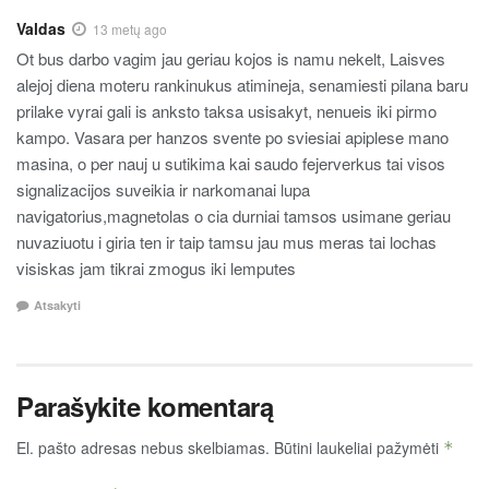
Valdas
13 metų ago
Ot bus darbo vagim jau geriau kojos is namu nekelt, Laisves
alejoj diena moteru rankinukus atimineja, senamiesti pilana baru
prilake vyrai gali is anksto taksa usisakyt, nenueis iki pirmo
kampo. Vasara per hanzos svente po sviesiai apiplese mano
masina, o per nauj u sutikima kai saudo fejerverkus tai visos
signalizacijos suveikia ir narkomanai lupa
navigatorius,magnetolas o cia durniai tamsos usimane geriau
nuvaziuotu i giria ten ir taip tamsu jau mus meras tai lochas
visiskas jam tikrai zmogus iki lemputes
Atsakyti
Parašykite komentarą
El. pašto adresas nebus skelbiamas.
Būtini laukeliai pažymėti
*