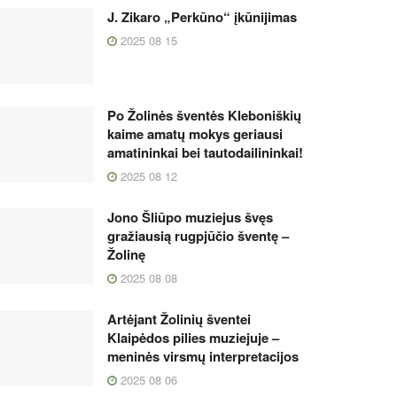
J. Zikaro „Perkūno“ įkūnijimas
2025 08 15
Po Žolinės šventės Kleboniškių
kaime amatų mokys geriausi
amatininkai bei tautodailininkai!
2025 08 12
Jono Šliūpo muziejus švęs
gražiausią rugpjūčio šventę –
Žolinę
2025 08 08
Artėjant Žolinių šventei
Klaipėdos pilies muziejuje –
meninės virsmų interpretacijos
2025 08 06