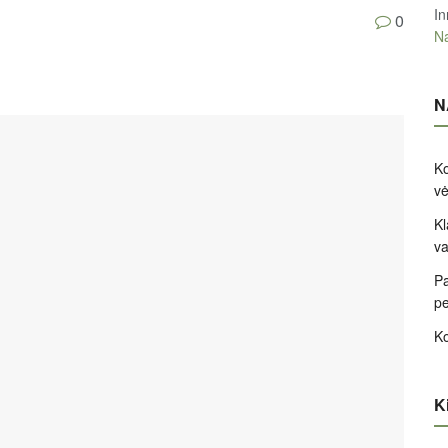
In
0
Na
N
Ko
v
Kl
va
Pa
pe
Ko
Ki