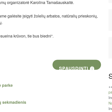
gramų organizatorė Karolina Tamašauskaitė.
me galėsite įsigyti žolelių arbatos, natūralių prieskonių,
ų.
sueina krūvon, tie bus biedni“.
SPAUSDINTI 🖨
S
e parke
+
pa
In
bų sekmadienis
Na
In