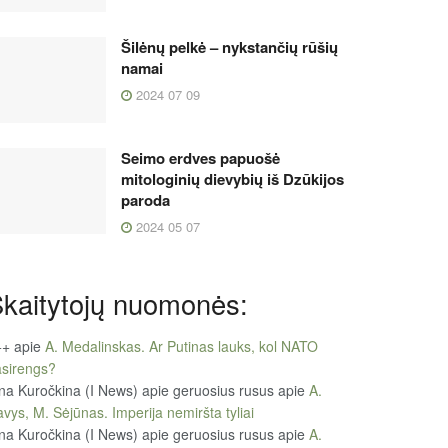
Šilėnų pelkė – nykstančių rūšių
namai
2024 07 09
Seimo erdves papuošė
mitologinių dievybių iš Dzūkijos
paroda
2024 05 07
kaitytojų nuomonės:
++
apie
A. Medalinskas. Ar Putinas lauks, kol NATO
sirengs?
na Kuročkina (I News) apie geruosius rusus
apie
A.
vys, M. Sėjūnas. Imperija nemiršta tyliai
na Kuročkina (I News) apie geruosius rusus
apie
A.