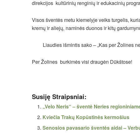
direkcijos kultūrinių renginių ir edukacinių pro
Visos šventės metu kiemelyje veiks turgelis, kuria
kremų ir aliejų, naminės duonos ir kitų gardumyn
Liaudies išmintis sako – „Kas per Žolines ne
Per Žolines burkimės visi draugėn Dūkštose!
Susiję Straipsniai:
„Velo Neris“ – šventė Neries regioniniam
Kviečia Trakų Kopūstinės kermošius
Senosios pavasario šventės aidai – Ver