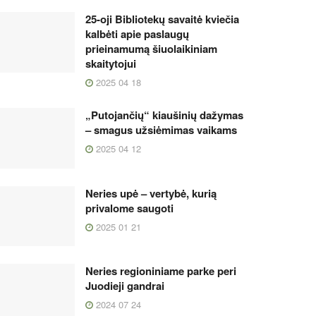
25-oji Bibliotekų savaitė kviečia
kalbėti apie paslaugų
prieinamumą šiuolaikiniam
skaitytojui
2025 04 18
„Putojančių“ kiaušinių dažymas
– smagus užsiėmimas vaikams
2025 04 12
Neries upė – vertybė, kurią
privalome saugoti
2025 01 21
Neries regioniniame parke peri
Juodieji gandrai
2024 07 24