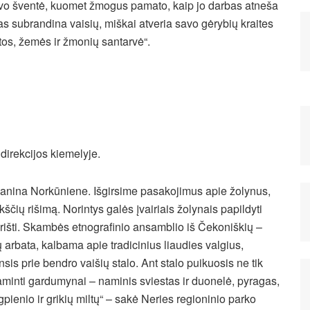
o šventė, kuomet žmogus pamato, kaip jo darbas atneša
das subrandina vaisių, miškai atveria savo gėrybių kraites
tos, žemės ir žmonių santarvė“.
direkcijos kiemelyje.
 Janina Norkūniene. Išgirsime pasakojimus apie žolynus,
čių rišimą. Norintys galės įvairiais žolynais papildyti
sirišti. Skambės etnografinio ansamblio iš Čekoniškių –
rbata, kalbama apie tradicinius liaudies valgius,
is prie bendro vaišių stalo. Ant stalo puikuosis ne tik
aminti gardumynai – naminis sviestas ir duonelė, pyragas,
gpienio ir grikių miltų“ – sakė Neries regioninio parko