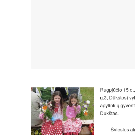
Rugpjūčio 15 d.,
g.3, Dūkštos) vy
apylinkių gyvento
Dūkštas.
Šviesios at