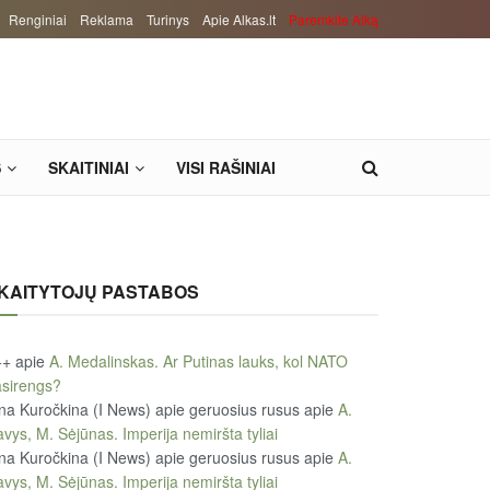
Renginiai
Reklama
Turinys
Apie Alkas.lt
Paremkite Alką
S
SKAITINIAI
VISI RAŠINIAI
KAITYTOJŲ PASTABOS
++
apie
A. Medalinskas. Ar Putinas lauks, kol NATO
sirengs?
na Kuročkina (I News) apie geruosius rusus
apie
A.
vys, M. Sėjūnas. Imperija nemiršta tyliai
na Kuročkina (I News) apie geruosius rusus
apie
A.
vys, M. Sėjūnas. Imperija nemiršta tyliai