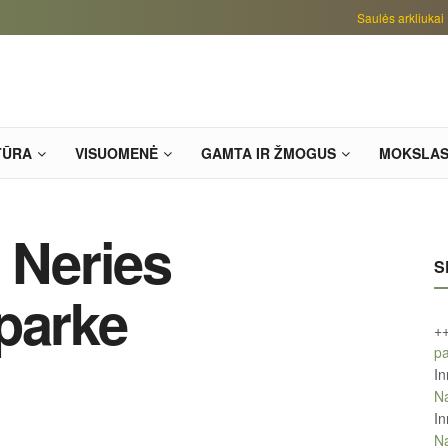
Saulės arkliukai
TŪRA
VISUOMENĖ
GAMTA IR ŽMOGUS
MOKSLA
 Neries
S
parke
+
pa
In
Na
In
Na