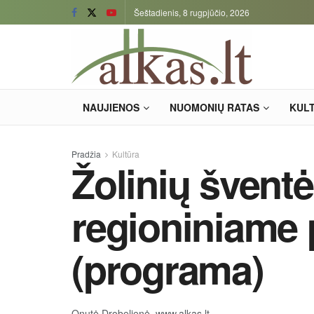
Šeštadienis, 8 rugpjūčio, 2026
NAUJIENOS
NUOMONIŲ RATAS
KUL
Pradžia
Kultūra
Žolinių šventė
regioniniame 
(programa)
Onutė Drobelienė, www.alkas.lt