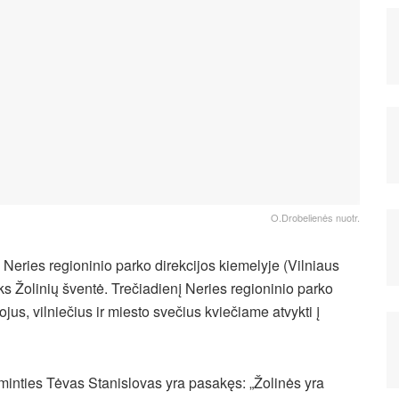
O.Drobelienės nuotr.
 Neries regioninio parko direkcijos kiemelyje (Vilniaus
ks Žolinių šventė. Trečiadienį Neries regioninio parko
jus, vilniečius ir miesto svečius kviečiame atvykti į
minties Tėvas Stanislovas yra pasakęs: „Žolinės yra