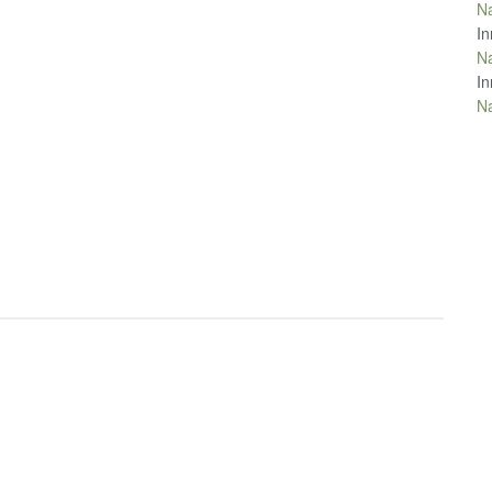
Na
In
Na
In
Na