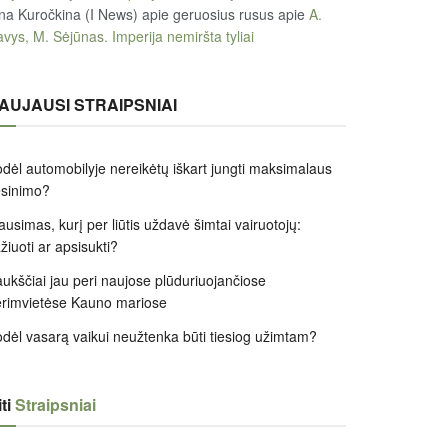
na Kuročkina (I News) apie geruosius rusus
apie
A.
vys, M. Sėjūnas. Imperija nemiršta tyliai
AUJAUSI STRAIPSNIAI
dėl automobilyje nereikėtų iškart jungti maksimalaus
ėsinimo?
ausimas, kurį per liūtis uždavė šimtai vairuotojų:
žiuoti ar apsisukti?
ukščiai jau peri naujose plūduriuojančiose
rimvietėse Kauno mariose
dėl vasarą vaikui neužtenka būti tiesiog užimtam?
ti
Straipsniai