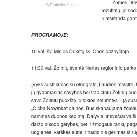
Žemės Diev
O.Drobelienės nuotr.
rezultatų, jo so
ir atsiranda gam
PROGRAMOJE:
10 val. šv. Mišios Dūkštų šv. Onos bažnyčioje.
11:30 val. Žolinių šventė Neries regioninio parko 
„Vyks susitikimas su etnografe, liaudies meistre
jų gydomąsias savybes bei tradicinių Žolinių puokš
savo Žolinių puokštę, o tokios neturintys – ją su
„Cicha Nowinka“ dainos. Bus skanaujama žolelių a
naminės duonos kepimą. Dalyviai ir svečiai vaišins
daržo ir sodo gėrybės, bet ir žmogaus rankų pag
uogienės, varškės sūris ir tradicinis gėrimas iš rū