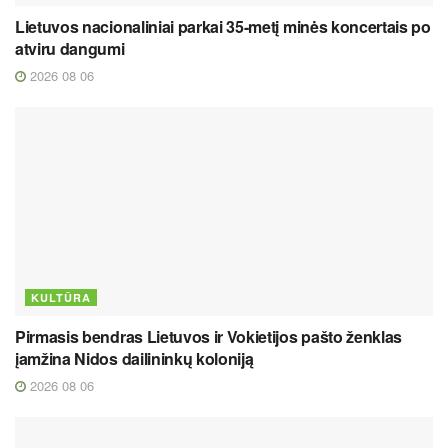
Lietuvos nacionaliniai parkai 35-metį minės koncertais po
atviru dangumi
2026 08 06
KULTŪRA
Pirmasis bendras Lietuvos ir Vokietijos pašto ženklas
įamžina Nidos dailininkų koloniją
2026 08 06