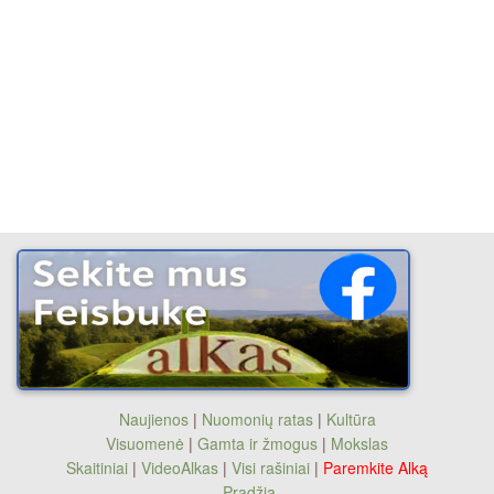
Naujienos
|
Nuomonių ratas
|
Kultūra
Visuomenė
|
Gamta ir žmogus
|
Mokslas
Skaitiniai
|
VideoAlkas
|
Visi rašiniai
|
Paremkite Alką
Pradžia