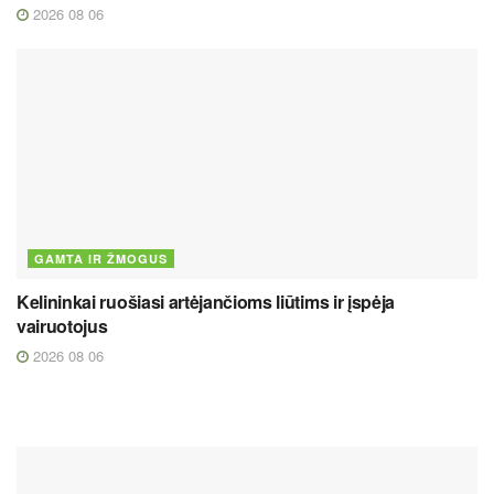
2026 08 06
GAMTA IR ŽMOGUS
Kelininkai ruošiasi artėjančioms liūtims ir įspėja
vairuotojus
2026 08 06