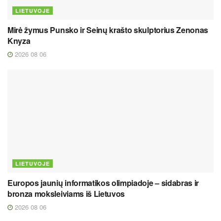
LIETUVOJE
Mirė žymus Punsko ir Seinų krašto skulptorius Zenonas
Knyza
2026 08 06
LIETUVOJE
Europos jaunių informatikos olimpiadoje – sidabras ir
bronza moksleiviams iš Lietuvos
2026 08 06