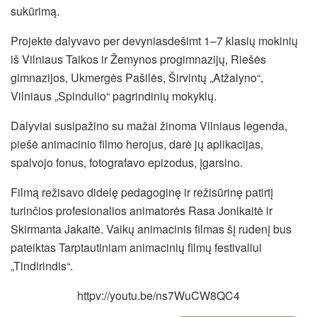
sukūrimą.
Projekte dalyvavo per devyniasdešimt 1–7 klasių mokinių
iš Vilniaus Taikos ir Žemynos progimnazijų, Riešės
gimnazijos, Ukmergės Pašilės, Širvintų „Atžalyno“,
Vilniaus „Spindulio“ pagrindinių mokyklų.
Dalyviai susipažino su mažai žinoma Vilniaus legenda,
piešė animacinio filmo herojus, darė jų aplikacijas,
spalvojo fonus, fotografavo epizodus, įgarsino.
Filmą režisavo didelę pedagoginę ir režisūrinę patirtį
turinčios profesionalios animatorės Rasa Jonikaitė ir
Skirmanta Jakaitė. Vaikų animacinis filmas šį rudenį bus
pateiktas Tarptautiniam animacinių filmų festivaliui
„Tindirindis“.
httpv://youtu.be/ns7WuCW8QC4