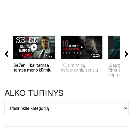
17:50
12:25
Se7en – kai tamsa
10 įsimintinų
„Septynių Ka
tampa meno kūriniu
detektyvinių serialų
Riteris" – kai
paprastumas
ALKO TURINYS
ALKO
TURINYS