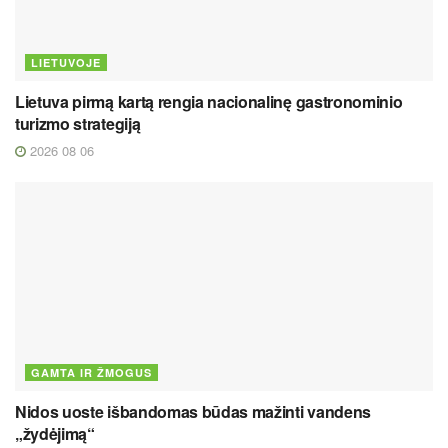
LIETUVOJE
Lietuva pirmą kartą rengia nacionalinę gastronominio
turizmo strategiją
2026 08 06
GAMTA IR ŽMOGUS
Nidos uoste išbandomas būdas mažinti vandens
„žydėjimą“