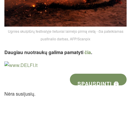
Ugnies skulptūrų festivalyje lietuviai laimėjo pirmą vietą - čia pateikiamas
pusfinalio darbas, AFP/Scanpix
Daugiau nuotraukų galima pamatyti
čia
.
SPAUSDINTI 🖨
Nėra susijusių.