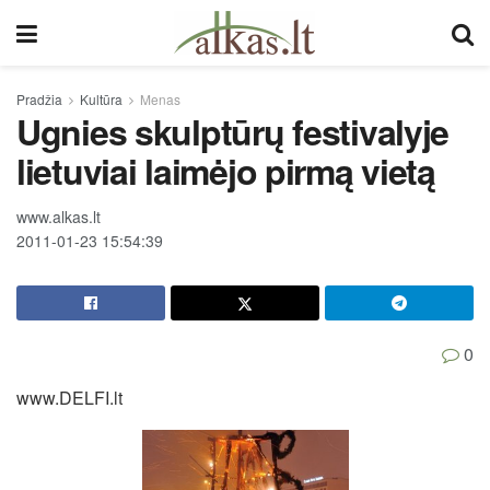
Pradžia
Kultūra
Menas
Ugnies skulptūrų festivalyje
lietuviai laimėjo pirmą vietą
www.alkas.lt
2011-01-23 15:54:39
0
www.DELFI.lt