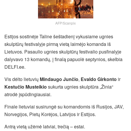
AFP/Scanpix
Estijos sostinėje Taline šeštadienį vykusiame ugnies
skulptūrų festivalyje pirmą vietą laimėjo komanda iš
Lietuvos. Pasaulio ugnies skulptūrų festivalio pusfinalyje
dalyvavo 13 komandų, į finalą papuolė septynios, skelbia
DELFI.ee.
Vis dėlto lietuvių
Mindaugo Junčio
,
Evaldo Girkonto
ir
Kestučio Musteikio
sukurta ugnies skulptūra „Žinia“
atrodė įspūdingiausiai.
Finale lietuviai susirungė su komandomis iš Rusijos, JAV,
Norvegijos, Pietų Korėjos, Latvijos ir Estijos.
Antrą vietą užėmė latviai, trečią – estai.