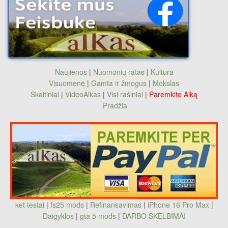
Naujienos
|
Nuomonių ratas
|
Kultūra
Visuomenė
|
Gamta ir žmogus
|
Mokslas
Skaitiniai
|
VideoAlkas
|
Visi rašiniai
|
Paremkite Alką
Pradžia
ket testai
|
fs25 mods
|
Refinansavimas
|
iPhone 16 Pro Max
|
Daigyklos
|
gta 5 mods
|
DARBO SKELBIMAI