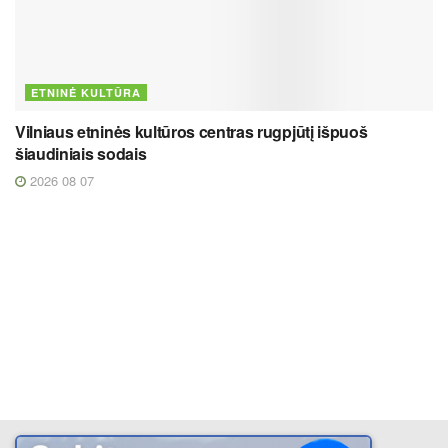
ETNINĖ KULTŪRA
Vilniaus etninės kultūros centras rugpjūtį išpuoš
šiaudiniais sodais
2026 08 07