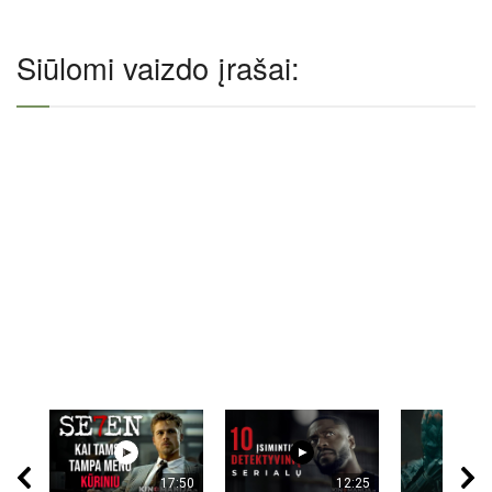
Siūlomi vaizdo įrašai:
17:50
12:25