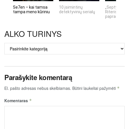
Se7en – kai tamsa
10 įsimintinų
„Septynių Ka
tampa meno kūriniu
detektyvinių serialų
Riteris" – kai
paprastumas
ALKO TURINYS
ALKO
TURINYS
Parašykite komentarą
El. pašto adresas nebus skelbiamas.
Būtini laukeliai pažymėti
*
Komentaras
*