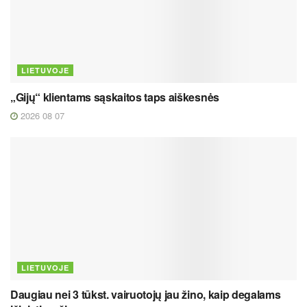
LIETUVOJE
„Gijų“ klientams sąskaitos taps aiškesnės
2026 08 07
LIETUVOJE
Daugiau nei 3 tūkst. vairuotojų jau žino, kaip degalams