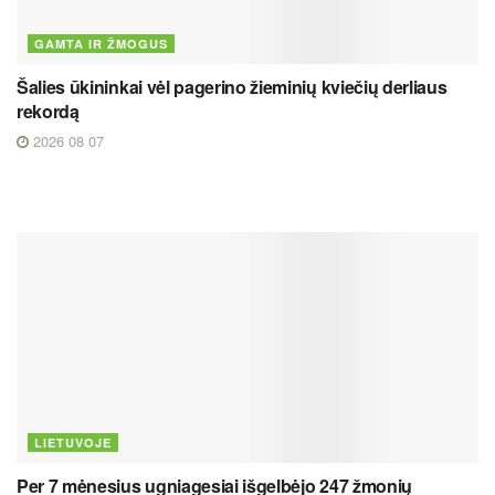
GAMTA IR ŽMOGUS
Šalies ūkininkai vėl pagerino žieminių kviečių derliaus
rekordą
2026 08 07
LIETUVOJE
Per 7 mėnesius ugniagesiai išgelbėjo 247 žmonių