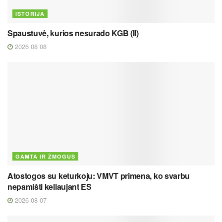
ISTORIJA
Spaustuvė, kurios nesurado KGB (II)
2026 08 08
GAMTA IR ŽMOGUS
Atostogos su keturkoju: VMVT primena, ko svarbu
nepamišti keliaujant ES
2026 08 07