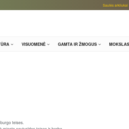
Saulės arkliukai
TŪRA
VISUOMENĖ
GAMTA IR ŽMOGUS
MOKSLA
burgo teises.
 miesto savivaldos teises ir herbą.