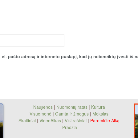
el. pašto adresą ir interneto puslapį, kad jų nebereiktų įvesti iš n
Naujienos
|
Nuomonių ratas
|
Kultūra
Visuomenė
|
Gamta ir žmogus
|
Mokslas
Skaitiniai
|
VideoAlkas
|
Visi rašiniai
|
Paremkite Alką
Pradžia