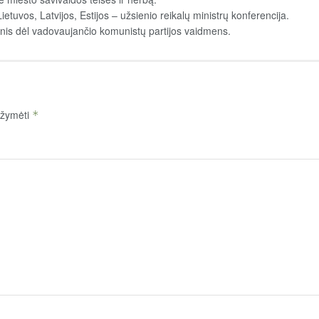
ietuvos, Latvijos, Estijos – užsienio reikalų ministrų konferencija.
snis dėl vadovaujančio komunistų partijos vaidmens.
pažymėti
*