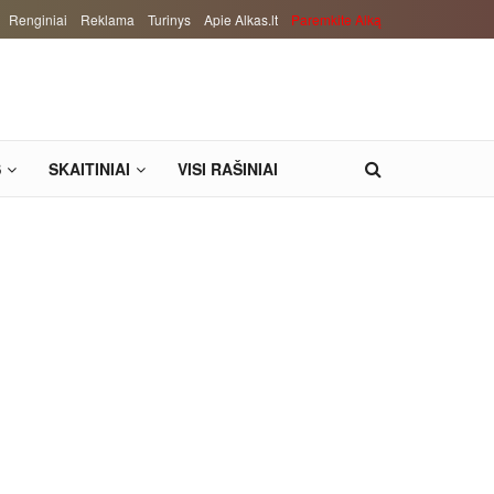
Renginiai
Reklama
Turinys
Apie Alkas.lt
Paremkite Alką
S
SKAITINIAI
VISI RAŠINIAI