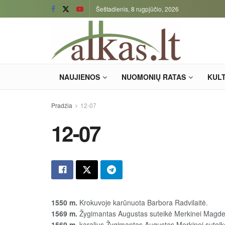
Šeštadienis, 8 rugpjūčio, 2026
NAUJIENOS
NUOMONIŲ RATAS
KUL
Pradžia
12-07
12-07
1550 m.
Krokuvoje karūnuota Barbora Radvilaitė.
1569 m.
Žygimantas Augustas suteikė Merkinei Magde
1569 m.
karalius Žygimantas Augustas Merkinei suteikė