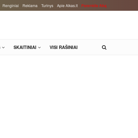
Renginiai
Reklama
Turinys
Apie Alkas.lt
Paremkite Alką
S
SKAITINIAI
VISI RAŠINIAI