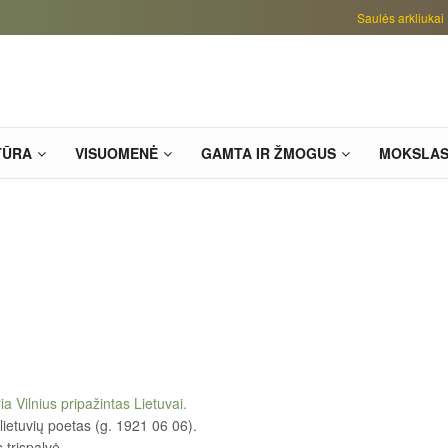
Saulės arkliukai
TŪRA
VISUOMENĖ
GAMTA IR ŽMOGUS
MOKSLA
ia Vilnius pripažintas Lietuvai.
 lietuvių poetas (g. 1921 06 06).
 trispalvė.