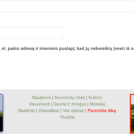
el. pašto adresą ir interneto puslapį, kad jų nebereiktų įvesti iš n
Naujienos
|
Nuomonių ratas
|
Kultūra
Visuomenė
|
Gamta ir žmogus
|
Mokslas
Skaitiniai
|
VideoAlkas
|
Visi rašiniai
|
Paremkite Alką
Pradžia