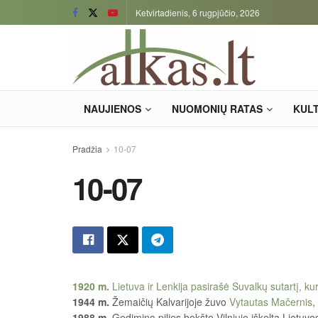
Ketvirtadienis, 6 rugpjūčio, 2026
NAUJIENOS
NUOMONIŲ RATAS
KUL
Pradžia
10-07
10-07
1920 m.
Lietuva ir Lenkija pasirašė Suvalkų sutartį, kur
1944 m.
Žemaičių Kalvarijoje žuvo
Vytautas Mačernis
,
1988 m.
Gedimino pilies bokšte Vilniuje iškelta Lietuvos