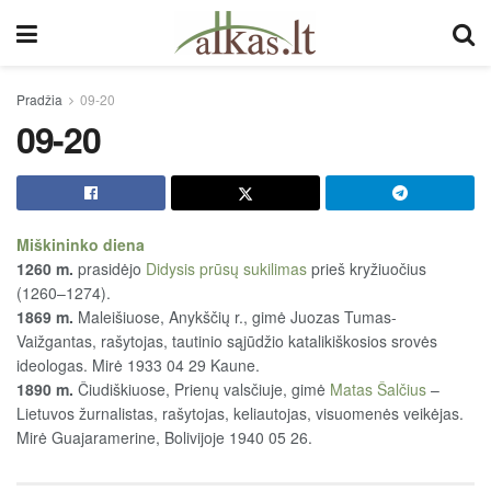
Pradžia
09-20
09-20
Miškininko diena
1260 m.
prasidėjo
Didysis prūsų sukilimas
prieš kryžiuočius
(1260–1274).
1869 m.
Maleišiuose, Anykščių r., gimė Juozas Tumas-
Vaižgantas, rašytojas, tautinio sąjūdžio katalikiškosios srovės
ideologas. Mirė 1933 04 29 Kaune.
1890 m.
Čiudiškiuose, Prienų valsčiuje, gimė
Matas Šalčius
–
Lietuvos žurnalistas, rašytojas, keliautojas, visuomenės veikėjas.
Mirė Guajaramerine, Bolivijoje 1940 05 26.