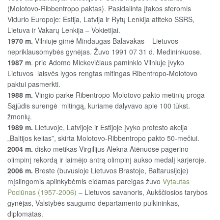
(Molotovo-Ribbentropo paktas). Pasidalinta įtakos sferomis
Vidurio Europoje: Estija, Latvija ir Rytų Lenkija atiteko SSRS,
Lietuva ir Vakarų Lenkija – Vokietijai.
1970 m.
Vilniuje gimė Mindaugas Balavakas – Lietuvos
nepriklausomybės gynėjas. Žuvo 1991 07 31 d. Medininkuose.
1987 m
. prie Adomo Mickevičiaus paminklo Vilniuje įvyko
Lietuvos laisvės lygos rengtas mitingas Ribentropo-Molotovo
paktui pasmerkti.
1988 m.
Vingio parke Ribentropo-Molotovo pakto metinių proga
Sąjūdis surengė mitingą, kuriame dalyvavo apie 100 tūkst.
žmonių.
1989 m.
Lietuvoje, Latvijoje ir Estijoje įvyko protesto akcija
„Baltijos kelias”, skirta Molotovo-Ribbentropo pakto 50-mečiui.
2004 m.
disko metikas Virgilijus Alekna Atėnuose pagerino
olimpinį rekordą ir laimėjo antrą olimpinį aukso medalį karjeroje.
2006 m.
Breste (buvusioje Lietuvos Brastoje, Baltarusijoje)
mįslingomis aplinkybėmis eidamas pareigas žuvo
Vytautas
Pociūnas (1957-2006)
– Lietuvos savanoris, Aukščiosios tarybos
gynėjas, Valstybės saugumo departamento pulkininkas,
diplomatas.