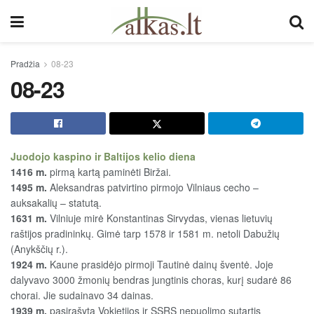
Pradžia
08-23
08-23
Juodojo kaspino ir Baltijos kelio diena
1416 m.
pirmą kartą paminėti Biržai.
1495 m.
Aleksandras patvirtino pirmojo Vilniaus cecho –
auksakalių – statutą.
1631 m.
Vilniuje mirė Konstantinas Sirvydas, vienas lietuvių
raštijos pradininkų. Gimė tarp 1578 ir 1581 m. netoli Dabužių
(Anykščių r.).
1924 m.
Kaune prasidėjo pirmoji Tautinė dainų šventė. Joje
dalyvavo 3000 žmonių bendras jungtinis choras, kurį sudarė 86
chorai. Jie sudainavo 34 dainas.
1939 m.
pasirašyta Vokietijos ir SSRS nepuolimo sutartis