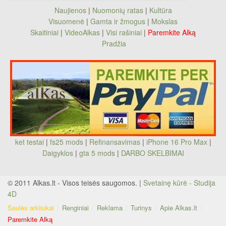
Naujienos
|
Nuomonių ratas
|
Kultūra
Visuomenė
|
Gamta ir žmogus
|
Mokslas
Skaitiniai
|
VideoAlkas
|
Visi rašiniai
|
Paremkite Alką
Pradžia
ket testai
|
fs25 mods
|
Refinansavimas
|
iPhone 16 Pro Max
|
Daigyklos
|
gta 5 mods
|
DARBO SKELBIMAI
© 2011 Alkas.lt - Visos teisės saugomos. |
Svetainę kūrė - Studija
4D
Saulės arkliukai
Renginiai
Reklama
Turinys
Apie Alkas.lt
Paremkite Alką