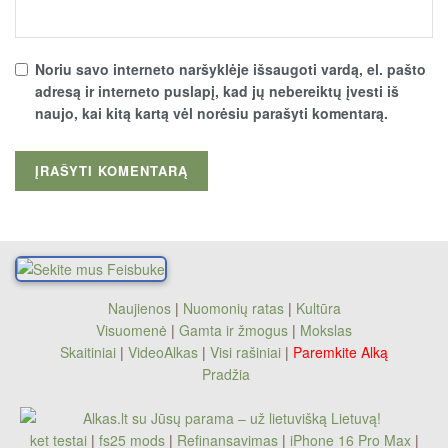
Noriu savo interneto naršyklėje išsaugoti vardą, el. pašto
adresą ir interneto puslapį, kad jų nebereiktų įvesti iš
naujo, kai kitą kartą vėl norėsiu parašyti komentarą.
Naujienos
|
Nuomonių ratas
|
Kultūra
Visuomenė
|
Gamta ir žmogus
|
Mokslas
Skaitiniai
|
VideoAlkas
|
Visi rašiniai
|
Paremkite Alką
Pradžia
ket testai
|
fs25 mods
|
Refinansavimas
|
iPhone 16 Pro Max
|