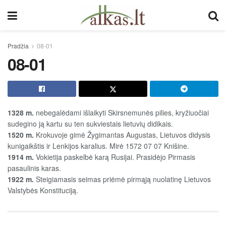
Pradžia
08-01
08-01
1328 m.
nebegalėdami išlaikyti Skirsnemunės pilies, kryžiuočiai
sudegino ją kartu su ten sukviestais lietuvių didikais.
1520 m.
Krokuvoje gimė Žygimantas Augustas, Lietuvos didysis
kunigaikštis ir Lenkijos karalius. Mirė 1572 07 07 Knišine.
1914 m.
Vokietija paskelbė karą Rusijai. Prasidėjo Pirmasis
pasaulinis karas.
1922 m.
Steigiamasis seimas priėmė pirmąją nuolatinę Lietuvos
Valstybės Konstituciją.