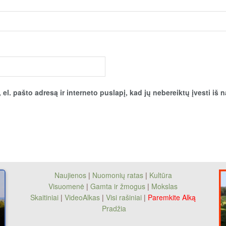
el. pašto adresą ir interneto puslapį, kad jų nebereiktų įvesti iš n
Naujienos
|
Nuomonių ratas
|
Kultūra
Visuomenė
|
Gamta ir žmogus
|
Mokslas
Skaitiniai
|
VideoAlkas
|
Visi rašiniai
|
Paremkite Alką
Pradžia