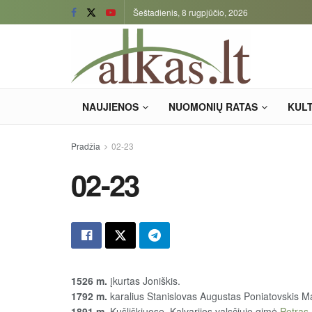
Šeštadienis, 8 rugpjūčio, 2026
NAUJIENOS
NUOMONIŲ RATAS
KUL
Pradžia
02-23
02-23
1526 m.
įkurtas Joniškis.
1792 m.
karalius Stanislovas Augustas Poniatovskis Mar
1891 m.
Kušliškiuose, Kalvarijos valsčiuje gimė
Petras