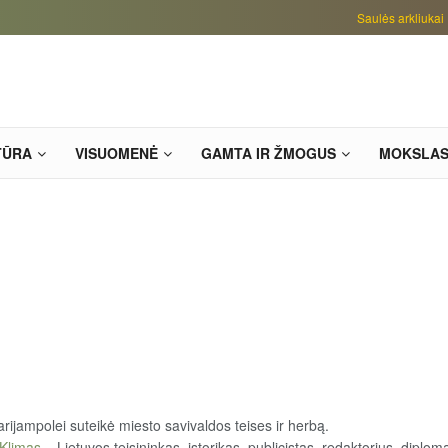
Saulės arkliukai
TŪRA
VISUOMENĖ
GAMTA IR ŽMOGUS
MOKSLA
ijampolei suteikė miesto savivaldos teises ir herbą.
 Klimas
– Lietuvos teisininkas, istorikas, publicistas, redaktorius, diplom