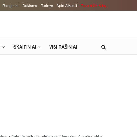
Renginiai
Reklama
Turinys
Apie Alkas.lt
Paremkite Alką
S
SKAITINIAI
VISI RAŠINIAI
atas, užsienio reikalų ministras, Vasario 16-osios akto