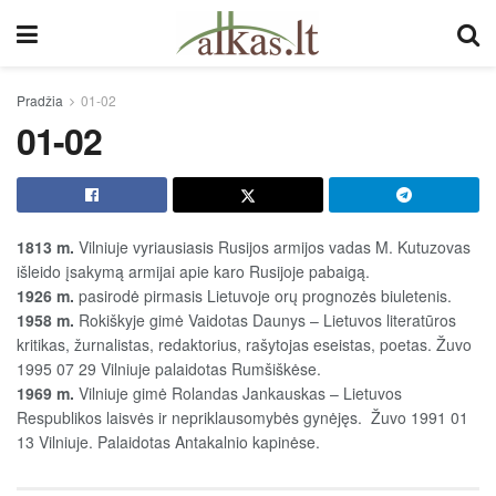
Pradžia
01-02
01-02
1813 m.
Vilniuje vyriausiasis Rusijos armijos vadas M. Kutuzovas
išleido įsakymą armijai apie karo Rusijoje pabaigą.
1926
m.
pasirodė pirmasis Lietuvoje orų prognozės biuletenis.
1958 m.
Rokiškyje gimė Vaidotas Daunys – Lietuvos literatūros
kritikas, žurnalistas, redaktorius, rašytojas eseistas, poetas. Žuvo
1995 07 29 Vilniuje palaidotas Rumšiškėse.
1969 m.
Vilniuje gimė Rolandas Jankauskas – Lietuvos
Respublikos laisvės ir nepriklausomybės gynėjęs. Žuvo 1991 01
13 Vilniuje. Palaidotas Antakalnio kapinėse.