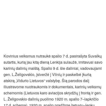
Kovinius veiksmus nutraukė spalio 7 d. pasirašyta Suvalkų
sutartis, kurią jau kitą dieną Lenkija sulaužė, imitavusi savo
karinių dalinių maištą. Spalio 9 d. šie daliniai, vadovaujami
gen. L.Želigovskio, įsiveržė į Vilnių ir paskelbė įkurią
atskirą „Vidurio Lietuvos“ valstybę. Šią parodos dalį
iliustravome nuotraukomis ir dokumentais, karinių veiksmų
schemomis (Lietuvos karo aviacijos skrydžių į frontą ir gen.
L. Želigovskio dalinių puolimo 1920 m. spalio 7–lapkričio
17 d. schema). 1920 m. spalio pradžioje lietuvių–lenkų