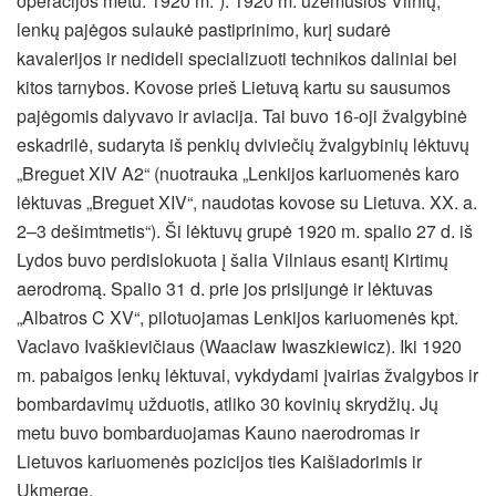
operacijos metu. 1920 m.“). 1920 m. užėmusios Vilnių,
lenkų pajėgos sulaukė pastiprinimo, kurį sudarė
kavalerijos ir nedideli specializuoti technikos daliniai bei
kitos tarnybos. Kovose prieš Lietuvą kartu su sausumos
pajėgomis dalyvavo ir aviacija. Tai buvo 16-oji žvalgybinė
eskadrilė, sudaryta iš penkių dviviečių žvalgybinių lėktuvų
„Breguet XIV A2“ (nuotrauka „Lenkijos kariuomenės karo
lėktuvas „Breguet XIV“, naudotas kovose su Lietuva. XX. a.
2–3 dešimtmetis“). Ši lėktuvų grupė 1920 m. spalio 27 d. iš
Lydos buvo perdislokuota į šalia Vilniaus esantį Kirtimų
aerodromą. Spalio 31 d. prie jos prisijungė ir lėktuvas
„Albatros C XV“, pilotuojamas Lenkijos kariuomenės kpt.
Vaclavo Ivaškievičiaus (Waaclaw Iwaszkiewicz). Iki 1920
m. pabaigos lenkų lėktuvai, vykdydami įvairias žvalgybos ir
bombardavimų užduotis, atliko 30 kovinių skrydžių. Jų
metu buvo bombarduojamas Kauno naerodromas ir
Lietuvos kariuomenės pozicijos ties Kaišiadorimis ir
Ukmerge.