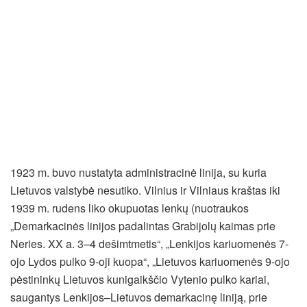
1923 m. buvo nustatyta administracinė linija, su kuria
Lietuvos valstybė nesutiko. Vilnius ir Vilniaus kraštas iki
1939 m. rudens liko okupuotas lenkų (nuotraukos
„Demarkacinės linijos padalintas Grabijolų kaimas prie
Neries. XX a. 3–4 dešimtmetis“, „Lenkijos kariuomenės 7-
ojo Lydos pulko 9-oji kuopa“, „Lietuvos kariuomenės 9-ojo
pėstininkų Lietuvos kunigaikščio Vytenio pulko kariai,
saugantys Lenkijos–Lietuvos demarkacinę liniją, prie