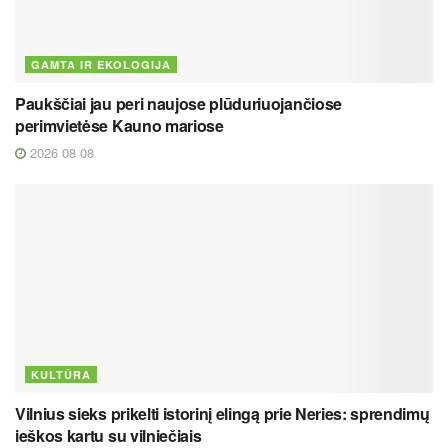
GAMTA IR EKOLOGIJA
Paukščiai jau peri naujose plūduriuojančiose
perimvietėse Kauno mariose
2026 08 08
KULTŪRA
Vilnius sieks prikelti istorinį elingą prie Neries: sprendimų
ieškos kartu su vilniečiais