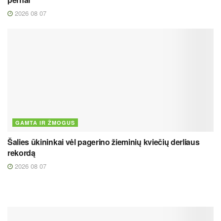
2026 08 07
GAMTA IR ŽMOGUS
Šalies ūkininkai vėl pagerino žieminių kviečių derliaus
rekordą
2026 08 07