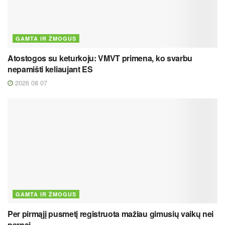
GAMTA IR ŽMOGUS
Atostogos su keturkoju: VMVT primena, ko svarbu
nepamišti keliaujant ES
2026 08 07
GAMTA IR ŽMOGUS
Per pirmąjį pusmetį registruota mažiau gimusių vaikų nei
pernai