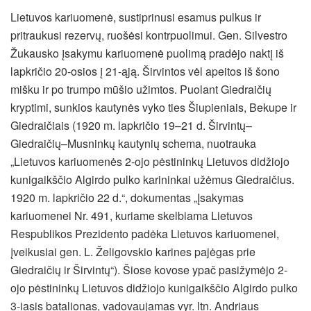
Lietuvos kariuomenė, sustiprinusi esamus pulkus ir
pritraukusi rezervų, ruošėsi kontrpuolimui. Gen. Silvestro
Žukausko įsakymu kariuomenė puolimą pradėjo naktį iš
lapkričio 20-osios į 21-ąją. Širvintos vėl apeitos iš šono
mišku ir po trumpo mūšio užimtos. Puolant Giedraičių
kryptimi, sunkios kautynės vyko ties Šiupieniais, Bekupe ir
Giedraičiais (1920 m. lapkričio 19–21 d. Širvintų–
Giedraičių–Musninkų kautynių schema, nuotrauka
„Lietuvos kariuomenės 2-ojo pėstininkų Lietuvos didžiojo
kunigaikščio Algirdo pulko karininkai užėmus Giedraičius.
1920 m. lapkričio 22 d.“, dokumentas „Įsakymas
kariuomenei Nr. 491, kuriame skelbiama Lietuvos
Respublikos Prezidento padėka Lietuvos kariuomenei,
įveikusiai gen. L. Želigovskio karines pajėgas prie
Giedraičių ir Širvintų“). Šiose kovose ypač pasižymėjo 2-
ojo pėstininkų Lietuvos didžiojo kunigaikščio Algirdo pulko
3-iasis batalionas, vadovaujamas vyr. ltn. Andriaus