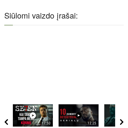
Siūlomi vaizdo įrašai:
17:50
12:25