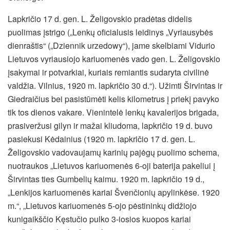
Lapkričio 17 d. gen. L. Želigovskio pradėtas didelis
puolimas įstrigo („Lenkų oficialusis leidinys „Vyriausybės
dienraštis“ („Dziennik urzedowy“), jame skelbiami Vidurio
Lietuvos vyriausiojo kariuomenės vado gen. L. Želigovskio
įsakymai ir potvarkiai, kuriais remiantis sudaryta civilinė
valdžia. Vilnius, 1920 m. lapkričio 30 d.“). Užimti Širvintas ir
Giedraičius bei pasistūmėti kelis kilometrus į priekį pavyko
tik tos dienos vakare. Vienintelė lenkų kavalerijos brigada,
prasiveržusi gilyn ir mažai kliudoma, lapkričio 19 d. buvo
pasiekusi Kėdainius (1920 m. lapkričio 17 d. gen. L.
Želigovskio vadovaujamų karinių pajėgų puolimo schema,
nuotraukos „Lietuvos kariuomenės 6-oji baterija pakeliui į
Širvintas ties Gumbelių kaimu. 1920 m. lapkričio 19 d.,
„Lenkijos kariuomenės kariai Švenčionių apylinkėse. 1920
m.“, „Lietuvos kariuomenės 5-ojo pėstininkų didžiojo
kunigaikščio Kęstučio pulko 3-iosios kuopos kariai