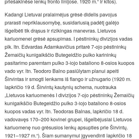
priešakinėse lenkų fronto linijose. 1920 m.“ ir kitos).
Kadangi Lietuvai pralaimėjus grėsė didelis pavojus
prarasti nepriklausomybę, susidariusią padėtį galėjo
išgelbėti tik drąsus ir rizikingas manevras. Lietuvos
kariuomenei grėsė apsupimas. I pėstininkų divizijos vadas
plk. ltn. Edvardas Adamkavičius pritarė 7-ojo pėstininkų
Žemaičių kunigaikščio Butegeidžio pulko karininkų
pasitarimo paremtam pulko 3-iojo bataliono 8-osios kuopos
vado vyr. ltn. Teodoro Balno pasiūlytam planui apeiti
Širvintas ir smogti lenkams iš flango ir užnugario (1920 m.
lapkričio 19 d. Širvintų kautynių schema, nuotrauka
„Lietuvos kariuomenės I divizijos 7-ojo pėstininkų Žemaičių
kunigaikščio Butegeidžio pulko 3-iojo bataliono 8-osios
kuopos vadas vyr. ltn. Teodoras Balnas, lapkričio 18 d.
vadovavęs 170–200 kovinei grupei, išgelbėjusiai Lietuvos
kariuomenę nuo grėsusios lenkų apsupties prie Širvintų.
1921–1927 m.“). Šiam sumanymui įgyvendinti lapkričio 18