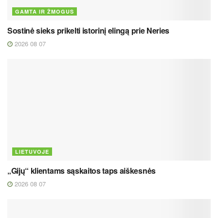
GAMTA IR ŽMOGUS
Sostinė sieks prikelti istorinį elingą prie Neries
2026 08 07
LIETUVOJE
„Gijų“ klientams sąskaitos taps aiškesnės
2026 08 07