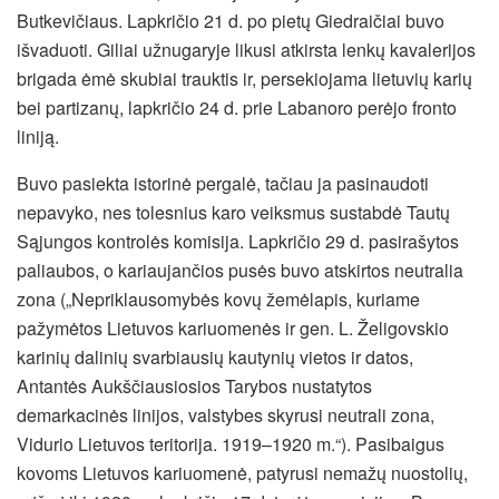
Butkevičiaus. Lapkričio 21 d. po pietų Giedraičiai buvo
išvaduoti. Giliai užnugaryje likusi atkirsta lenkų kavalerijos
brigada ėmė skubiai trauktis ir, persekiojama lietuvių karių
bei partizanų, lapkričio 24 d. prie Labanoro perėjo fronto
liniją.
Buvo pasiekta istorinė pergalė, tačiau ja pasinaudoti
nepavyko, nes tolesnius karo veiksmus sustabdė Tautų
Sąjungos kontrolės komisija. Lapkričio 29 d. pasirašytos
paliaubos, o kariaujančios pusės buvo atskirtos neutralia
zona („Nepriklausomybės kovų žemėlapis, kuriame
pažymėtos Lietuvos kariuomenės ir gen. L. Želigovskio
karinių dalinių svarbiausių kautynių vietos ir datos,
Antantės Aukščiausiosios Tarybos nustatytos
demarkacinės linijos, valstybes skyrusi neutrali zona,
Vidurio Lietuvos teritorija. 1919–1920 m.“). Pasibaigus
kovoms Lietuvos kariuomenė, patyrusi nemažų nuostolių,