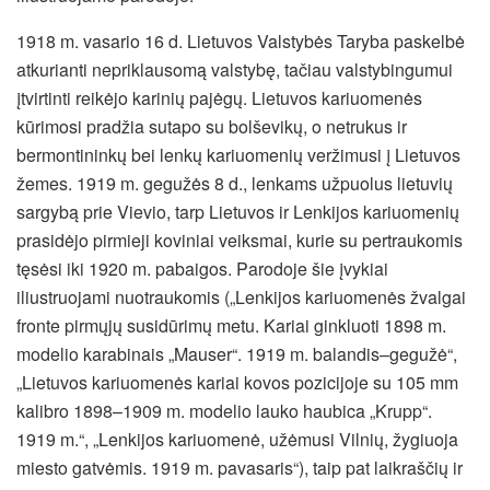
1918 m. vasario 16 d. Lietuvos Valstybės Taryba paskelbė
atkurianti nepriklausomą valstybę, tačiau valstybingumui
įtvirtinti reikėjo karinių pajėgų. Lietuvos kariuomenės
kūrimosi pradžia sutapo su bolševikų, o netrukus ir
bermontininkų bei lenkų kariuomenių veržimusi į Lietuvos
žemes. 1919 m. gegužės 8 d., lenkams užpuolus lietuvių
sargybą prie Vievio, tarp Lietuvos ir Lenkijos kariuomenių
prasidėjo pirmieji koviniai veiksmai, kurie su pertraukomis
tęsėsi iki 1920 m. pabaigos. Parodoje šie įvykiai
iliustruojami nuotraukomis („Lenkijos kariuomenės žvalgai
fronte pirmųjų susidūrimų metu. Kariai ginkluoti 1898 m.
modelio karabinais „Mauser“. 1919 m. balandis–gegužė“,
„Lietuvos kariuomenės kariai kovos pozicijoje su 105 mm
kalibro 1898–1909 m. modelio lauko haubica „Krupp“.
1919 m.“, „Lenkijos kariuomenė, užėmusi Vilnių, žygiuoja
miesto gatvėmis. 1919 m. pavasaris“), taip pat laikraščių ir