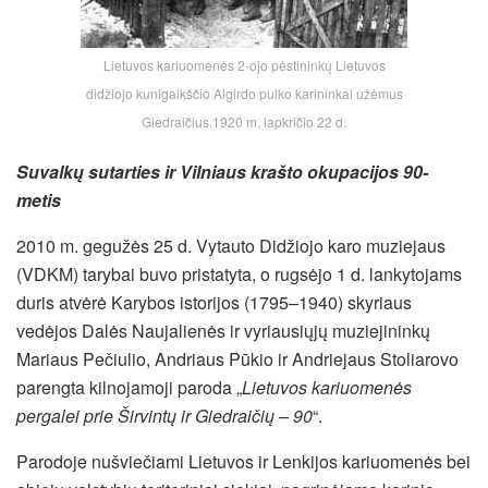
Lietuvos kariuomenės 2-ojo pėstininkų Lietuvos
didžiojo kunigaikščio Algirdo pulko karininkai užėmus
Giedraičius.1920 m. lapkričio 22 d.
Suvalkų sutarties ir Vilniaus krašto okupacijos 90-
metis
2010 m. gegužės 25 d. Vytauto Didžiojo karo muziejaus
(VDKM) tarybai buvo pristatyta, o rugsėjo 1 d. lankytojams
duris atvėrė Karybos istorijos (1795–1940) skyriaus
vedėjos Dalės Naujalienės ir vyriausiųjų muziejininkų
Mariaus Pečiulio, Andriaus Pūkio ir Andriejaus Stoliarovo
parengta kilnojamoji paroda „
Lietuvos kariuomenės
pergalei prie Širvintų ir Giedraičių – 90
“.
Parodoje nušviečiami Lietuvos ir Lenkijos kariuomenės bei