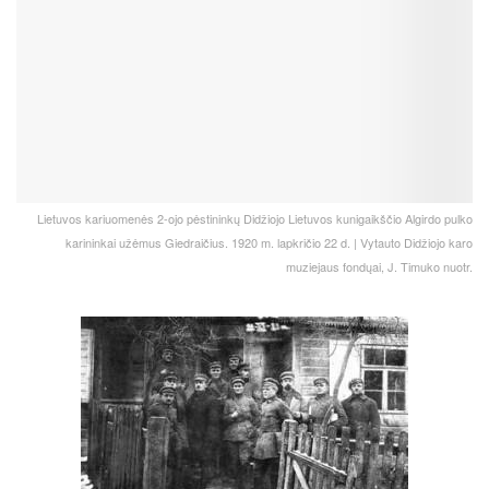
Lietuvos kariuomenės 2-ojo pėstininkų Didžiojo Lietuvos kunigaikščio Algirdo pulko
karininkai užėmus Giedraičius. 1920 m. lapkričio 22 d. | Vytauto Didžiojo karo
muziejaus fondųai, J. Timuko nuotr.