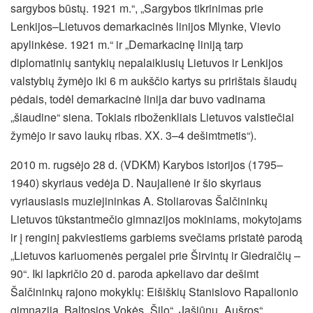
sargybos būstų. 1921 m.“, „Sargybos tikrinimas prie
Lenkijos–Lietuvos demarkacinės linijos Mlynke, Vievio
apylinkėse. 1921 m.“ ir „Demarkacinę liniją tarp
diplomatinių santykių nepalaikiusių Lietuvos ir Lenkijos
valstybių žymėjo iki 6 m aukščio kartys su pririštais šiaudų
pėdais, todėl demarkacinė linija dar buvo vadinama
„šiaudine“ siena. Tokiais riboženkliais Lietuvos valstiečiai
žymėjo ir savo laukų ribas. XX. 3–4 dešimtmetis“).
2010 m. rugsėjo 28 d. (VDKM) Karybos istorijos (1795–
1940) skyriaus vedėja D. Naujalienė ir šio skyriaus
vyriausiasis muziejininkas A. Stoliarovas Šalčininkų
Lietuvos tūkstantmečio gimnazijos mokiniams, mokytojams
ir į renginį pakviestiems garbiems svečiams pristatė parodą
„Lietuvos kariuomenės pergalei prie Širvintų ir Giedraičių –
90“. Iki lapkričio 20 d. paroda apkeliavo dar dešimt
Šalčininkų rajono mokyklų: Eišiškių Stanislovo Rapalionio
gimnaziją, Baltosios Vokės „Šilo“, Jašiūnų „Aušros“,