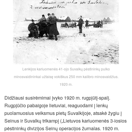
Lenkijos kariuomenės 41-ojo Suvalkų pėstininkų pulko
minosvaidininkai užtaisę vokiškus 250 mm kalibro minosvaidžius.
1920 m.
Didžiausi susirėmimai įvyko 1920 m. rugpjūtį-spalį.
Rugpjūčio pabaigoje lietuviai, reaguodami į lenkų
puolamuosius veiksmus pietų Suvalkijoje, atsakė žygiu į
Seinus ir Suvalkų trikampį („Lietuvos kariuomenės 3-iosios
pėstininkų divizijos Seinų operacijos žurnalas. 1920 m.