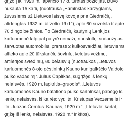
grįžo į iki 1920 m. lapkričio 17 d. turėtas pozicijas. Buvo
nukauta 15 karių (nuotrauka „Paminklas karžygiams,
žuvusiems už Lietuvos laisvę kovoje prie Giedraičių,
atidengtas 1932 m. birželio 19 d.“), apie 60 sužeista ir apie
70 dingo be žinios. Po Giedraičių kautynių Lenkijos
kariuomenė taip pat patyrė nemažų nuostolių: sudaužytas
šarvuotas automobilis, prarasti 2 kulkosvaidžiai, lietuviams
atiteko apie 20 tūkstančių šovinių, keletas vežimų,
artilerijos sviedinių, 60 belaisvių (nuotraukos „Lietuvos
kariuomenės 8-ojo pėstininkų Kauno kunigaikščio Vaidoto
pulko vadas mjr. Julius Čaplikas, sugrįžęs iš lenkų
nelaisvės. 1920 m. lapkritis–gruodis“, „Lietuvos
kariuomenės Kauno bataliono pulko karininkai, pabėgę iš
lenkų nelaisvės. Iš kairės: vyr. ltn. Kristupas Veczemelis ir
ltn. Juozas Černius. Kaunas, 1920 m.“, „Lietuviai kariai,
grįžę iš lenkų nelaisvės. 1920 m.“ ir kitos).