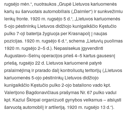
rugsėjo mėn.“, nuotraukos „Grupė Lietuvos kariuomenės
karių su šarvuotais automobiliais („Daimler“) ir sunkvežimiu
lenkų fronte. 1920 m. rugsėjo 5 d.“, „Lietuvos kariuomenės
5-ojo pėstininkų Lietuvos didžiojo kunigaikščio Kęstučio
pulko 7-oji baterija žygiuoja per Krasnapolį į naujas
pozicijas. 1920 m. rugsėjo 6 d.“, schema „Lietuvių puolimas
1920 m. rugsėjo 2–5 d.). Nepasisekus įgyvendinti
Augustavo–Seinų operacijos prieš 4–5 kartus gausesnį
priešą, rugsėjo 22 d. Lietuvos kariuomenė patyrė
pralaimėjimą ir prarado dalį kontroliuotų teritorijų („Lietuvos
kariuomenės 5-ojo pėstininkų Lietuvos didžiojo
kunigaikščio Kęstučio pulko 2-ojo bataliono vado kpt.
Valerijono Bagdonavičiaus prašymas Nr. 67 pulko vadui
kpt. Kaziui Škirpai organizuoti gynybos veiksmus – atsiųsti
šarvuotą automobilį ir artileriją. 1920 m. rugsėjo 13 d.“).