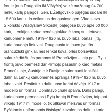
fronte (nuo Daugpilio iki Vištyčio) veikė maždaug 24 700
lenkų karių pajėgos. Gen. L.Želigovskio pajėgas sudarė iki
15 500 karių. Jo veiksmus dengusiose gen. Vladislavo
Sikorskio (Wladyslaw Sikorski) pajėgose buvo apie 50 000
karių. Lenkijos kariuomenės ginkluotė kovų su Lietuvos
kariuomene metu 1919–1920 m. buvo labai panaši į tą,
kurią naudojo lietuviai. Daugiausia tai buvo įvairūs
prancūziški ginklai, nes lenkai kovai prieš bolševikus
sulaukė didžiulės paramos iš Prancūzijos – taip pat į Rytų
frontą buvo permesti dar Pirmojo pasaulinio karo metais
Prancūzijoje, Austrijoje ir Rusijoje suformuoti lenkiški
daliniai. Lenkų kariuomenės apranga 1919–1920 m. buvo
labai įvairi. Pėstininkų daliniuose kariai dėvėjo 1917 m.
modelio uniformas. Dominavo chaki spalva. Dalis pajėgų,
kurios buvo permestos į Rytų frontą iš Prancūzijos, taip pat
vilkėjo 1917 m. modelio, tik pilkšvai melsvas uniformas.
Ryškiomis uniformomis išsiskyrė kavalerijos dalinių kariai,