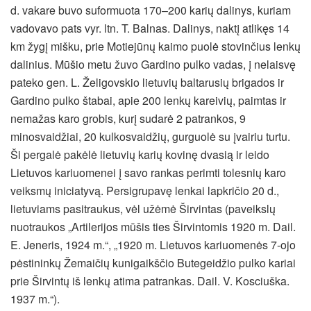
d. vakare buvo suformuota 170–200 karių dalinys, kuriam
vadovavo pats vyr. ltn. T. Balnas. Dalinys, naktį atlikęs 14
km žygį mišku, prie Motiejūnų kaimo puolė stovinčius lenkų
dalinius. Mūšio metu žuvo Gardino pulko vadas, į nelaisvę
pateko gen. L. Želigovskio lietuvių baltarusių brigados ir
Gardino pulko štabai, apie 200 lenkų kareivių, paimtas ir
nemažas karo grobis, kurį sudarė 2 patrankos, 9
minosvaidžiai, 20 kulkosvaidžių, gurguolė su įvairiu turtu.
Ši pergalė pakėlė lietuvių karių kovinę dvasią ir leido
Lietuvos kariuomenei į savo rankas perimti tolesnių karo
veiksmų iniciatyvą. Persigrupavę lenkai lapkričio 20 d.,
lietuviams pasitraukus, vėl užėmė Širvintas (paveikslų
nuotraukos „Artilerijos mūšis ties Širvintomis 1920 m. Dail.
E. Jeneris, 1924 m.“, „1920 m. Lietuvos kariuomenės 7-ojo
pėstininkų Žemaičių kunigaikščio Butegeidžio pulko kariai
prie Širvintų iš lenkų atima patrankas. Dail. V. Kosciuška.
1937 m.“).