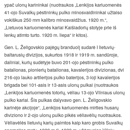
ypač ulonų karininkai (nuotraukos „Lenkijos kariuomenės
41-ojo Suvalkų pėstininkų pulko minosvaidininkai užtaiso
vokiškus 250 mm kalibro minosvaidžius. 1920 m.“,
„Lietuvos kariuomenės kariai Kaišiadorių stotyje prie iš
lenkų atimto turto. 1920 m. liepa“ ir kitos).
Gen. L. Želigovskio pajėgų branduolį sudarė I lietuvių-
baltarusių divizijos, sukurtos 1918 ir 1919 m. sandūroje,
daliniai, kurių sudėtyje buvo 201-ojo pėstininkų pulko
batalionas, pionierių batalionas, kavalerijos divizionas, dvi
216-ojo lauko artilerijos pulko baterijos, 3-ioji kavalerijos
brigada bei 101-asis ir 13-asis ulonų pulkai (nuotraukos
„Lenkijos kariuomenės totorių, vėliau 13-ojo Vilniaus ulonų
pulko kariai. Šis pulkas dalyvavo gen. L. Želigovskio
karinėje akcijoje“, „Lenkijos kariuomenės mirties husarų
diviziono ir 2-ojo ulonų pulko pikės vėliavėlių nuotraukos.
Vėliavėlės lietuvių karių paimtos kaip karo grobis Suvalkų