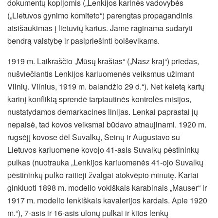
dokumentų kopijomis („Lenkijos karinės vadovybės
(„Lietuvos gynimo komiteto“) parengtas propagandinis
atsišaukimas į lietuvių karius. Jame raginama sudaryti
bendrą valstybę ir pasipriešinti bolševikams.
1919 m. Laikraščio „Mūsų kraštas“ („Nasz kraj“) priedas,
nušviečiantis Lenkijos kariuomenės veiksmus užimant
Vilnių. Vilnius, 1919 m. balandžio 29 d.“). Net keletą kartų
karinį konfliktą sprendė tarptautinės kontrolės misijos,
nustatydamos demarkacines linijas. Lenkai paprastai jų
nepaisė, tad kovos veiksmai būdavo atnaujinami. 1920 m.
rugsėjį kovose dėl Suvalkų, Seinų ir Augustavo su
Lietuvos kariuomene kovojo 41-asis Suvalkų pėstininkų
pulkas (nuotrauka „Lenkijos kariuomenės 41-ojo Suvalkų
pėstininkų pulko raitieji žvalgai atokvėpio minutę. Kariai
ginkluoti 1898 m. modelio vokiškais karabinais „Mauser“ ir
1917 m. modelio lenkiškais kavalerijos kardais. Apie 1920
m.“), 7-asis ir 16-asis ulonų pulkai ir kitos lenkų