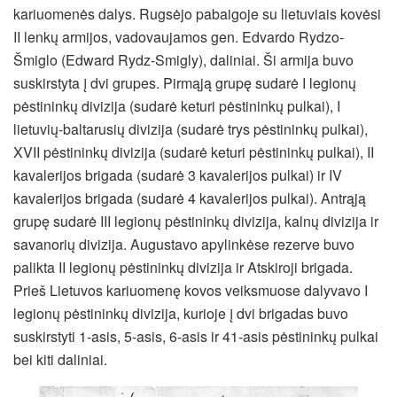
kariuomenės dalys. Rugsėjo pabaigoje su lietuviais kovėsi
II lenkų armijos, vadovaujamos gen. Edvardo Rydzo-
Šmiglo (Edward Rydz-Smigly), daliniai. Ši armija buvo
suskirstyta į dvi grupes. Pirmąją grupę sudarė I legionų
pėstininkų divizija (sudarė keturi pėstininkų pulkai), I
lietuvių-baltarusių divizija (sudarė trys pėstininkų pulkai),
XVII pėstininkų divizija (sudarė keturi pėstininkų pulkai), II
kavalerijos brigada (sudarė 3 kavalerijos pulkai) ir IV
kavalerijos brigada (sudarė 4 kavalerijos pulkai). Antrąją
grupę sudarė III legionų pėstininkų divizija, kalnų divizija ir
savanorių divizija. Augustavo apylinkėse rezerve buvo
palikta II legionų pėstininkų divizija ir Atskiroji brigada.
Prieš Lietuvos kariuomenę kovos veiksmuose dalyvavo I
legionų pėstininkų divizija, kurioje į dvi brigadas buvo
suskirstyti 1-asis, 5-asis, 6-asis ir 41-asis pėstininkų pulkai
bei kiti daliniai.