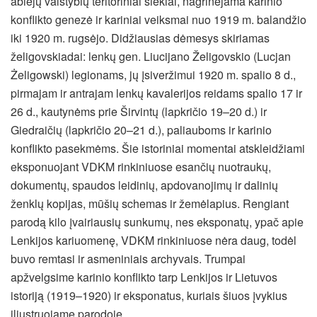
abiejų valstybių teritoriniai
siekiai, nagrinėjama karinio
konflikto genezė ir kariniai veiksmai nuo 1919 m. balandžio
iki 1920 m. rugsėjo. Didžiausias dėmesys skiriamas
želigovskiadai: lenkų gen. Liucijano Želigovskio (Lucjan
Żeligowski) legionams, jų įsiveržimui 1920 m. spalio 8 d.,
pirmajam ir antrajam lenkų kavalerijos reidams spalio 17 ir
26 d., kautynėms prie Širvintų (lapkričio 19–20 d.) ir
Giedraičių (lapkričio 20–21 d.), paliauboms ir karinio
konflikto pasekmėms. Šie istoriniai momentai atskleidžiami
eksponuojant VDKM rinkiniuose esančių nuotraukų,
dokumentų, spaudos leidinių, apdovanojimų ir dalinių
ženklų kopijas, mūšių schemas ir žemėlapius. Rengiant
parodą kilo įvairiausių sunkumų, nes eksponatų, ypač apie
Lenkijos kariuomenę, VDKM rinkiniuose nėra daug, todėl
buvo remtasi ir asmeniniais archyvais. Trumpai
apžvelgsime karinio konflikto tarp Lenkijos ir Lietuvos
istoriją (1919–1920) ir eksponatus, kuriais šiuos įvykius
iliustruojame parodoje.