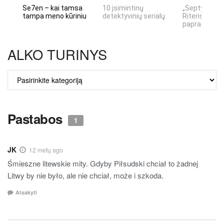
Se7en – kai tamsa
10 įsimintinų
„Septynių Ka
tampa meno kūriniu
detektyvinių serialų
Riteris" – kai
paprastumas
ALKO TURINYS
ALKO
TURINYS
Pastabos
1
JK
12 metų ago
Śmieszne litewskie mity. Gdyby Piłsudski chciał to żadnej
Litwy by nie było, ale nie chciał, może i szkoda.
Atsakyti