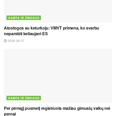
GAMTA IR ŽMOGUS
Atostogos su keturkoju: VMVT primena, ko svarbu
nepamišti keliaujant ES
2026 08 07
GAMTA IR ŽMOGUS
Per pirmąjį pusmetį registruota mažiau gimusių vaikų nei
pernai