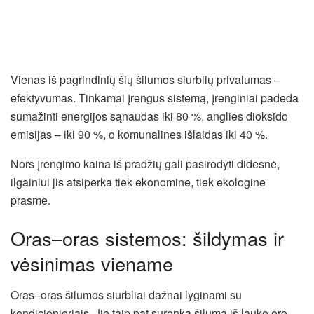
Vienas iš pagrindinių šių šilumos siurblių privalumas –
efektyvumas. Tinkamai įrengus sistemą, įrenginiai padeda
sumažinti energijos sąnaudas iki 80 %, anglies dioksido
emisijas – iki 90 %, o komunalines išlaidas iki 40 %.
Nors įrengimo kaina iš pradžių gali pasirodyti didesnė,
ilgainiui jis atsiperka tiek ekonomine, tiek ekologine
prasme.
Oras–oras sistemos: šildymas ir
vėsinimas viename
Oras–oras šilumos siurbliai dažnai lyginami su
kondicionieriais. Jie taip pat surenka šilumą iš lauko oro,