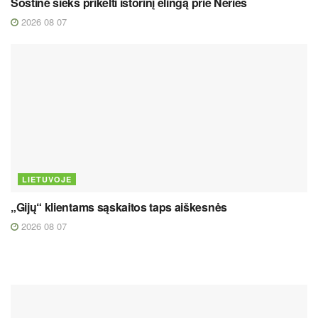
Sostinė sieks prikelti istorinį elingą prie Neries
2026 08 07
LIETUVOJE
„Gijų“ klientams sąskaitos taps aiškesnės
2026 08 07