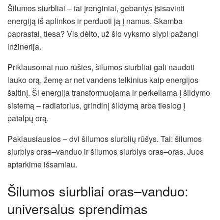
Šilumos siurbliai – tai įrenginiai, gebantys įsisavinti
energiją iš aplinkos ir perduoti ją į namus. Skamba
paprastai, tiesa? Vis dėlto, už šio vyksmo slypi pažangi
inžinerija.
Priklausomai nuo rūšies, šilumos siurbliai gali naudoti
lauko orą, žemę ar net vandens telkinius kaip energijos
šaltinį. Ši energija transformuojama ir perkeliama į šildymo
sistemą – radiatorius, grindinį šildymą arba tiesiog į
patalpų orą.
Paklausiausios – dvi šilumos siurblių rūšys. Tai: šilumos
siurblys oras–vanduo ir šilumos siurblys oras–oras. Juos
aptarkime išsamiau.
Šilumos siurbliai oras–vanduo:
universalus sprendimas