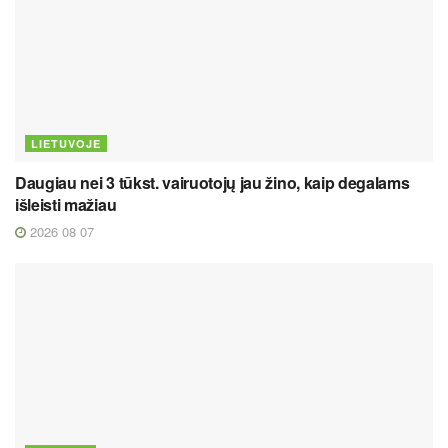
LIETUVOJE
Daugiau nei 3 tūkst. vairuotojų jau žino, kaip degalams
išleisti mažiau
2026 08 07