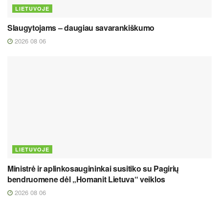
LIETUVOJE
Slaugytojams – daugiau savarankiškumo
2026 08 06
LIETUVOJE
Ministrė ir aplinkosaugininkai susitiko su Pagirių
bendruomene dėl „Homanit Lietuva“ veiklos
2026 08 06