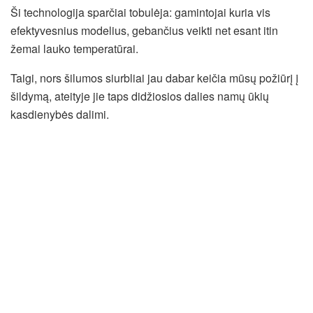
Ši technologija sparčiai tobulėja: gamintojai kuria vis
efektyvesnius modelius, gebančius veikti net esant itin
žemai lauko temperatūrai.
Taigi, nors šilumos siurbliai jau dabar keičia mūsų požiūrį į
šildymą, ateityje jie taps didžiosios dalies namų ūkių
kasdienybės dalimi.