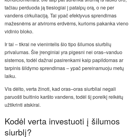
tačiau perduoda ją tiesiogiai į patalpų orą, o ne per
vandens cirkuliaciją. Tai ypač efektyvus sprendimas
mažesnėms ar atviroms erdvėms, kurioms pakanka vieno
vidinio bloko.
Ir tai – tikrai ne vienintelis šio tipo šilumos siurblių
privalumas. Šie įrenginiai yra pigesni nei oras–vanduo
sistemos, todėl dažnai pasirenkami kaip papildomas ar
tarpinis šildymo sprendimas – ypač pereinamuoju metų
laiku.
Vis dėlto, verta žinoti, kad oras–oras siurbliai negali
paruošti buitinio karšto vandens, todėl šį poreikį reikėtų
užtikrinti atskirai.
Kodėl verta investuoti į šilumos
siurblį?