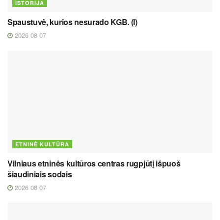
ISTORIJA
Spaustuvė, kurios nesurado KGB. (I)
2026 08 07
ETNINĖ KULTŪRA
Vilniaus etninės kultūros centras rugpjūtį išpuoš
šiaudiniais sodais
2026 08 07