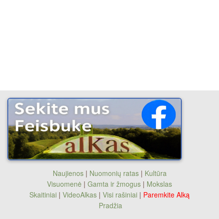
Naujienos
|
Nuomonių ratas
|
Kultūra
Visuomenė
|
Gamta ir žmogus
|
Mokslas
Skaitiniai
|
VideoAlkas
|
Visi rašiniai
|
Paremkite Alką
Pradžia