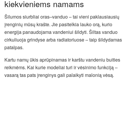
kiekvieniems namams
Šilumos siurbliai oras–vanduo – tai vieni paklausiausių
įrenginių mūsų krašte. Jie pasitelkia lauko orą, kurio
energija panaudojama vandeniui šildyti. Šiltas vanduo
cirkuliuoja grindyse arba radiatoriuose – taip šildydamas
patalpas.
Kartu namų ūkis aprūpinamas ir karštu vandeniu buities
reikmėms. Kai kurie modeliai turi ir vėsinimo funkciją –
vasarą tas pats įrenginys gali palaikyti malonią vėsą.