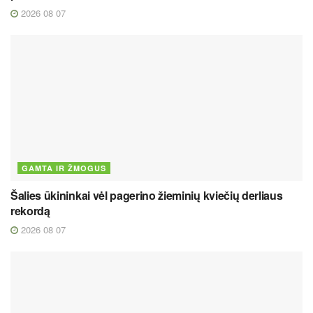
2026 08 07
GAMTA IR ŽMOGUS
Šalies ūkininkai vėl pagerino žieminių kviečių derliaus
rekordą
2026 08 07