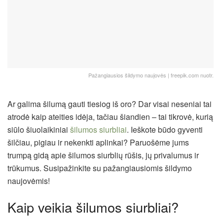
Pažangiausios šildymo naujovės | freepik.com nuotr.
Ar galima šilumą gauti tiesiog iš oro? Dar visai neseniai tai
atrodė kaip ateities idėja, tačiau šiandien – tai tikrovė, kurią
siūlo šiuolaikiniai
šilumos siurbliai
. Ieškote būdo gyventi
šilčiau, pigiau ir nekenkti aplinkai?
Paruošėme jums
trumpą gidą apie šilumos siurblių rūšis, jų privalumus ir
trūkumus. Susipažinkite su pažangiausiomis šildymo
naujovėmis!
Kaip veikia šilumos siurbliai?