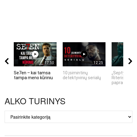
17:50
12:25
Se7en – kai tamsa
10 įsimintinų
„Septynių Ka
tampa meno kūriniu
detektyvinių serialų
Riteris" – kai
paprastumas
ALKO TURINYS
ALKO
TURINYS