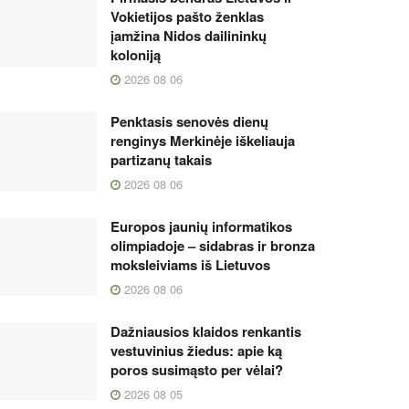
Vokietijos pašto ženklas
įamžina Nidos dailininkų
koloniją
2026 08 06
Penktasis senovės dienų
renginys Merkinėje iškeliauja
partizanų takais
2026 08 06
Europos jaunių informatikos
olimpiadoje – sidabras ir bronza
moksleiviams iš Lietuvos
2026 08 06
Dažniausios klaidos renkantis
vestuvinius žiedus: apie ką
poros susimąsto per vėlai?
2026 08 05