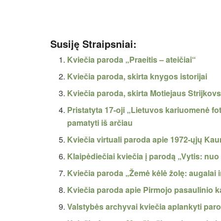
Susiję Straipsniai:
Kviečia paroda „Praeitis – ateičiai“
Kviečia paroda, skirta knygos istorijai
Kviečia paroda, skirta Motiejaus Strijkov
Pristatyta 17-oji „Lietuvos kariuomenė f
pamatyti iš arčiau
Kviečia virtuali paroda apie 1972-ųjų Ka
Klaipėdiečiai kviečia į parodą „Vytis: nuo
Kviečia paroda „Žemė kėlė žolę: augalai i
Kviečia paroda apie Pirmojo pasaulinio k
Valstybės archyvai kviečia aplankyti parod