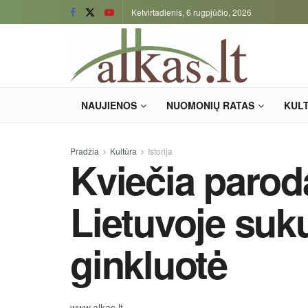
Ketvirtadienis, 6 rugpjūčio, 2026
NAUJIENOS
NUOMONIŲ RATAS
KUL
Pradžia
Kultūra
Istorija
Kviečia paroda
Lietuvoje suk
ginkluotė
www.alkas.lt