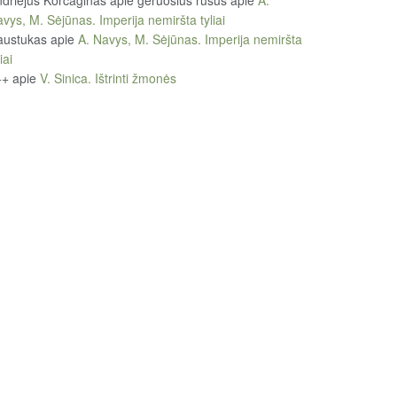
driejus Korčaginas apie geruosius rusus
apie
A.
vys, M. Sėjūnas. Imperija nemiršta tyliai
austukas
apie
A. Navys, M. Sėjūnas. Imperija nemiršta
iai
++
apie
V. Sinica. Ištrinti žmonės