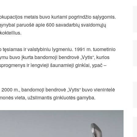
s okupacijos metais buvo kuriami pogrindžio sąlygomis.
o gynybai paruošė apie 600 savadarbių svaidomųjų
okteilius.
tęsiamas ir valstybiniu lygmeniu. 1991 m. tuometinio
mu buvo įkurta bandomoji bendrovė „Vytis“, kurios
sprogmenys ir lengvieji šaunamieji ginklai, ypač –
to 2000 m., bandomoji bendrovė „Vytis“ buvo vienintelė
monės vieta, užsiimantis ginkluotės gamyba.