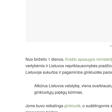
K
Nuo birželio 1 dienos,
Krašto apsaugos ministeri
vertybėmis ir Lietuvos nepriklausomybės pradžios
Lietuvoje sukurtos ir pagamintos ginkluotės paro
Atkūrus Lietuvos valstybę, viena svarbiausi
ginkluotųjų pajėgų kūrimas.
Joms buvo reikalinga
ginkluotė
, o sudėtingomis 