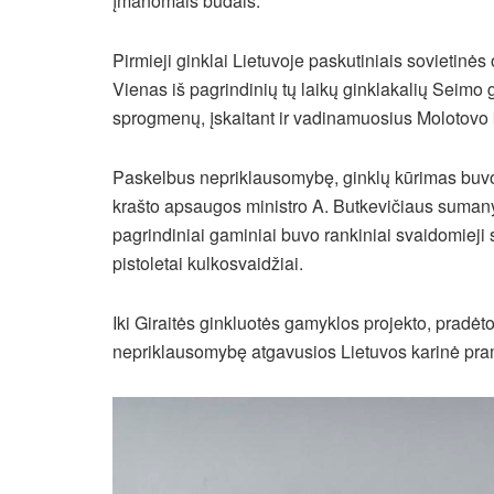
įmanomais būdais.
Pirmieji ginklai Lietuvoje paskutiniais sovietinė
Vienas iš pagrindinių tų laikų ginklakalių Seim
sprogmenų, įskaitant ir vadinamuosius Molotovo k
Paskelbus nepriklausomybę, ginklų kūrimas buvo 
krašto apsaugos ministro A. Butkevičiaus sumany
pagrindiniai gaminiai buvo rankiniai svaidomieji 
pistoletai kulkosvaidžiai.
Iki Giraitės ginkluotės gamyklos projekto, pradė
nepriklausomybę atgavusios Lietuvos karinė pra