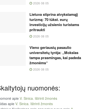
2026 08 05
Lietuva stiprina atvykstamąjį
turizmą: 70 tūkst. eurų
investicijų užsienio turistams
pritraukti
2026 08 05
Vieno geriausių pasaulio
universitetų tyrėja: „Mokslas
tampa prasmingas, kai padeda
žmonėms“
2026 08 05
kaitytojų nuomonės:
uomonė
apie
V. Sinica. Ištrinti žmonės
ldas
apie
V. Sinica. Ištrinti žmonės