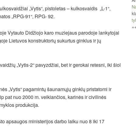
An
Na
kulkosvaidžiai „Vytis“, pistoletas – kulkosvaidis „L-1“,
kl
ranatos „RPG-91“, RPG- 92.
tyl
+
je Vytauto Didžiojo karo muziejaus parodoje lankytojai
igoje Lietuvos konstruktorių sukurtus ginklus ir jų
idžių „Vytis-2“ pavyzdžiai, bet ir gerokai retesni, iki šiol
s „Vytis“ pagamintų šaunamųjų ginklų pristatomi ir
p pat nuo 2000 m. veikiančios, karinės ir civilinės
myklos produkcija.
to apsaugos ministerijos darbo laiku nuo 8 iki 17