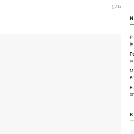
5
N
Pi
įa
Pe
pa
Mi
K
Eu
br
Ki