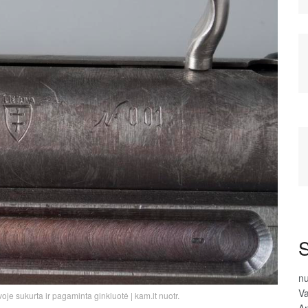
S
n
Va
oje sukurta ir pagaminta ginkluotė | kam.lt nuotr.