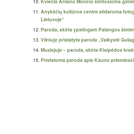
Kviečia Antano Mončio šimtosioms gimimo
Anykščių kultūros centre atidaroma fotogra
Lietuvoje“
Paroda, skirta ypatingam Palangos šimtm
Vilniuje pristatyta paroda „Vaikystė Gula
Muziejuje – paroda, skirta Klaipėdos kraš
Pristatoma paroda apie Kauno priemiesčių