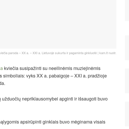
viečia paroda – XX a. – XXI a. Lietuvoje sukurta ir pagaminta ginkluotė | kam.lt nuotr.
ja
kviečia susipažinti su neeilinėmis muziejinėmis
 simboliais: vyks XX a. pabaigoje – XXI a. pradžioje
da.
ų užduočių nepriklausomybei apginti ir išsaugoti buvo
sąlygomis apsirūpinti ginklais buvo mėginama visais