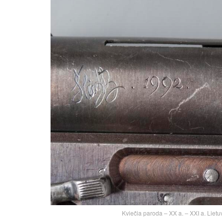
Kviečia paroda – XX a. – XXI a. Lietuv