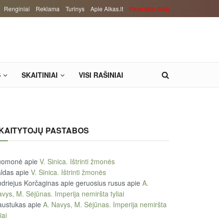
Renginiai
Reklama
Turinys
Apie Alkas.lt
Paremkite Alką
S
SKAITINIAI
VISI RAŠINIAI
KAITYTOJŲ PASTABOS
uomonė
apie
V. Sinica. Ištrinti žmonės
ldas
apie
V. Sinica. Ištrinti žmonės
driejus Korčaginas apie geruosius rusus
apie
A.
vys, M. Sėjūnas. Imperija nemiršta tyliai
austukas
apie
A. Navys, M. Sėjūnas. Imperija nemiršta
iai