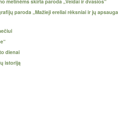
 metinėms skirta paroda „Veidai ir dvasios“
fijų paroda „Mažieji ereliai rėksniai ir jų apsauga
ečiui
ge“
to dienai
 istoriją