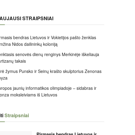
AUJAUSI STRAIPSNIAI
rmasis bendras Lietuvos ir Vokietijos pašto ženklas
mžina Nidos dailininkų koloniją
nktasis senovės dienų renginys Merkinėje iškeliauja
rtizanų takais
rė žymus Punsko ir Seinų krašto skulptorius Zenonas
nyza
ropos jaunių informatikos olimpiadoje – sidabras ir
onza moksleiviams iš Lietuvos
ti
Straipsniai
Pirmasis bendras Lietuvos ir