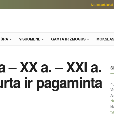
Saulės arkliukai
TŪRA
VISUOMENĖ
GAMTA IR ŽMOGUS
MOKSLA
 – XX a. – XXI a.
S
urta ir pagaminta
n
Va
An
Na
kl
tyl