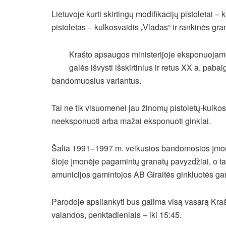
Lietuvoje kurti skirtingų modifikacijų pistoletai – 
pistoletas – kulkosvaidis „Vladas“ ir rankinės g
Krašto apsaugos ministerijoje eksponuojamo
galės išvysti išskirtinius ir retus XX a. paba
bandomuosius variantus.
Tai ne tik visuomenei jau žinomų pistoletų-kulkosva
neeksponuoti arba mažai eksponuoti ginklai.
Šalia 1991–1997 m. veikusios bandomosios įmonė
šioje įmonėje pagamintų granatų pavyzdžiai, o tai
amunicijos gamintojos AB Giraitės ginkluotės ga
Parodoje apsilankyti bus galima visą vasarą Kraš
valandos, penktadieniais – iki 15:45.