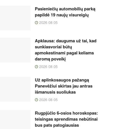
Pasieniečių automobilių parką
papildė 19 naujų visureigių
2026 08 05
Apklausa: dauguma už tai, kad
sunkiasvoriai būtų
apmokestinami pagal keliams
daromą poveikį
2026 08 05
Už aplinkosaugos pažangą
Panevėžiui skirtas jau antras
išmanusis suoliukas
2026 08 05
Rugpjūčio 6-osios horoskopas:
teisingas sprendimas nebūtinai
bus pats patogiausias