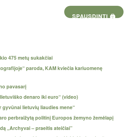
SPAUSDINTI 🖨
skio 475 metų sukakčiai
otografijoje“ paroda, KAM kviečia kariuomenę
uno pavasarį
 lietuviško denaro iki euro“ (video)
r gyvūnai lietuvių liaudies mene“
aro perbraižytą politinį Europos žemyno žemėlapį
ą „Archyvai – praeitis ateičiai”